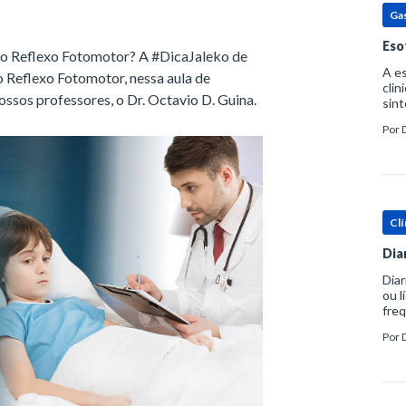
Ga
Eso
 ao Reflexo Fotomotor? A #DicaJaleko de
A es
o Reflexo Fotomotor, nessa aula de
clin
ssos professores, o Dr. Octavio D. Guina.
sint
eosi
Por
dent
Clí
Dia
Diar
ou l
freq
evac
Por
prát