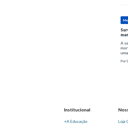
Me
Sur
man
A se
mort
uma
mor
Por
D
man
Institucional
Nos
+A Educação
Loja 