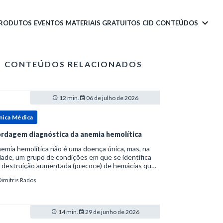
PRODUTOS
EVENTOS
MATERIAIS GRATUITOS
CID
CONTEÚDOS
CONTEÚDOS RELACIONADOS
12 min.
06 de julho de 2026
nica Médica
rdagem diagnóstica da anemia hemolítica
emia hemolítica não é uma doença única, mas, na
ade, um grupo de condições em que se identifica
 destruição aumentada (precoce) de hemácias que
era a capacidade compensatória da medula
Dimitris Rados
a.Como a vida média normal da hemácia é de apro
14 min.
29 de junho de 2026