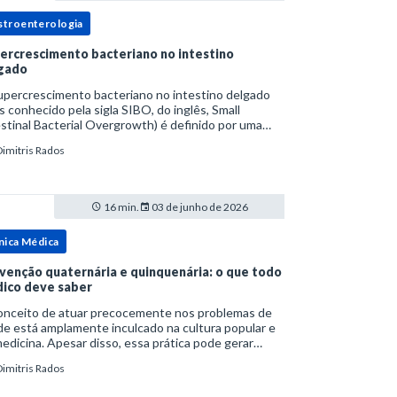
stroenterologia
ercrescimento bacteriano no intestino
gado
upercrescimento bacteriano no intestino delgado
s conhecido pela sigla SIBO, do inglês, Small
stinal Bacterial Overgrowth) é definido por uma
lação bacteriana excessiva. rata-se de uma forma
Dimitris Rados
cífica de disbiose do trato digestivo. P
16 min.
03 de junho de 2026
nica Médica
venção quaternária e quinquenária: o que todo
ico deve saber
onceito de atuar precocemente nos problemas de
e está amplamente inculcado na cultura popular e
edicina. Apesar disso, essa prática pode gerar
lemas por si só. Excesso de diagnósticos e de
Dimitris Rados
tamentos podem advir de prevenção excessiva