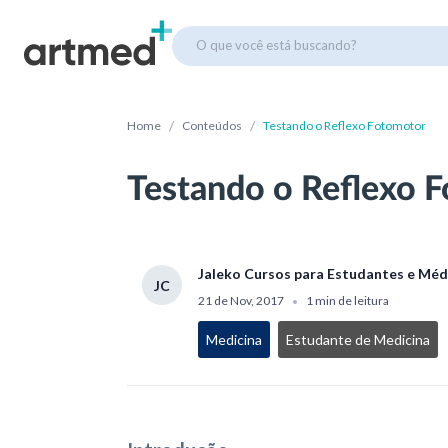
O que você está buscando?
/
/
Home
Conteúdos
Testando o Reflexo Fotomotor
Testando o Reflexo 
Jaleko Cursos para Estudantes e Méd
JC
21 de Nov, 2017
1 min de leitura
•
Medicina
Estudante de Medicina