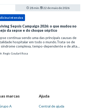
28 min.
22 de maio de 2026
dicina Intensiva
viving Sepsis Campaign 2026: o que mudou no
ejo da sepse e do choque séptico
pse continua sendo uma das principais causas de
alidade hospitalar em todo o mundo.Trata-se de
 síndrome complexa, tempo-dependente e de alta
bimortalidade, cujo reconhecimento precoce e
r. Regis Goulart Rosa
ejo estruturado são determinantes para o desfe
sas marcas
Ajuda
Grupo A
Central de ajuda