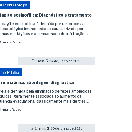
stroenterologia
fagite eosinofílica: Diagnóstico e tratamento
ofagite eosinofílica é definida por um processo
icopatológico imunomediado caracterizado por
omas esofágicos e acompanhado de infiltração
nofílica.Por anos foi considerada uma manifestação
Dimitris Rados
ro do espectro da doença do refluxo gastr
9 min.
24 de junho de 2026
nica Médica
rreia crônica: abordagem diagnóstica
reia é definida pela eliminação de fezes amolecidas
íquidas, geralmente associada ao aumento da
uência evacuatória, classicamente mais de três
uações ao dia, ou ao aumento do volume fecal.Na
Dimitris Rados
ica, a consistência das fezes costuma s
14 min.
10 de junho de 2026