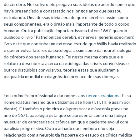
do cérebro. Nesse livro ele pregava suas ideias de acordo com o que
havia presenciado e constatado nos longos anos que passou
estudando. Uma dessas ideias era de que o cérebro, assim como
seus componentes, era o órgão mais importante de todo o corpo
humano. Outra publicação importantíssima foi em 1667, quando
publicou o livro “Pathologicae cerebri, et nervosi generis specimen”,
livro este que continha um extenso estudo que Willis havia realizado
e que envolvia fatores da patologia, assim como da neurofisiologia
do cérebro dos seres humanos. Foi nesta mesma obra que ele
relatou a descoberta acerca da etiologia das crises convulsivas e
outros distúrbios convulsivos, teorias estas que ajudaram a
psiquiatria mundial no diagnóstico precoce dessas doenças.
Foi o primeiro profissional a dar nomes aos
nervos cranianos
! Essa
nomenclatura mesmo que utilizamos até hoje (I, II, III, e assim por
diante). E também o primeiro a diagnosticar a miastenia gravis no
ano de 1671, patologia esta que se apresenta como uma fadiga
muscular de característica crônica em que o paciente evolui com
paralisia progressiva. Outro achado que, embora não seja
relacionado com a neurologia faz parte do estudo da clínica médica