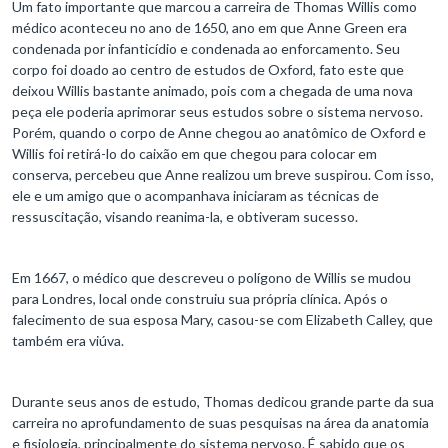
Um fato importante que marcou a carreira de Thomas Willis como
médico aconteceu no ano de 1650, ano em que Anne Green era
condenada por infanticídio e condenada ao enforcamento. Seu
corpo foi doado ao centro de estudos de Oxford, fato este que
deixou Willis bastante animado, pois com a chegada de uma nova
peça ele poderia aprimorar seus estudos sobre o sistema nervoso.
Porém, quando o corpo de Anne chegou ao anatômico de Oxford e
Willis foi retirá-lo do caixão em que chegou para colocar em
conserva, percebeu que Anne realizou um breve suspirou. Com isso,
ele e um amigo que o acompanhava iniciaram as técnicas de
ressuscitação, visando reanima-la, e obtiveram sucesso.
Em 1667, o médico que descreveu o polígono de Willis se mudou
para Londres, local onde construiu sua própria clínica. Após o
falecimento de sua esposa Mary, casou-se com Elizabeth Calley, que
também era viúva.
Durante seus anos de estudo, Thomas dedicou grande parte da sua
carreira no aprofundamento de suas pesquisas na área da anatomia
e fisiologia, principalmente do sistema nervoso. É sabido que os