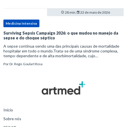
28 min.
22 de maio de 2026
Medicina Intensiva
Surviving Sepsis Campaign 2026: o que mudou no manejo da
sepse e do choque séptico
A sepse continua sendo uma das principais causas de mortalidade
hospitalar em todo o mundo.Trata-se de uma síndrome complexa,
tempo-dependente e de alta morbimortalidade, cujo
reconhecimento precoce e manejo estruturado são determinantes
Por
Dr. Regis Goulart Rosa
para o desfe
Início
Sobre nós