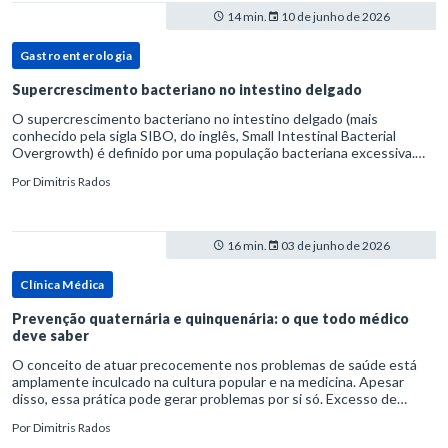
14 min.
10 de junho de 2026
Gastroenterologia
Supercrescimento bacteriano no intestino delgado
O supercrescimento bacteriano no intestino delgado (mais
conhecido pela sigla SIBO, do inglês, Small Intestinal Bacterial
Overgrowth) é definido por uma população bacteriana excessiva.
rata-se de uma forma específica de disbiose do trato digestivo. P
Por
Dimitris Rados
16 min.
03 de junho de 2026
Clínica Médica
Prevenção quaternária e quinquenária: o que todo médico
deve saber
O conceito de atuar precocemente nos problemas de saúde está
amplamente inculcado na cultura popular e na medicina. Apesar
disso, essa prática pode gerar problemas por si só. Excesso de
diagnósticos e de tratamentos podem advir de prevenção excessiva
Por
Dimitris Rados