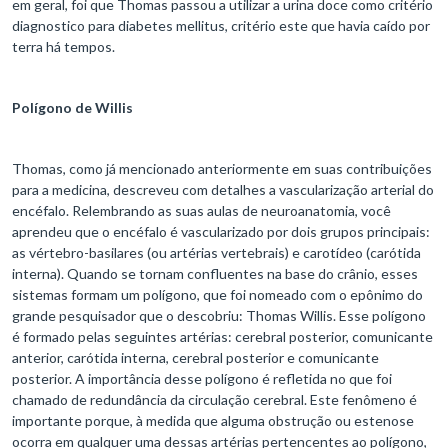
em geral, foi que Thomas passou a utilizar a urina doce como critério
diagnostico para diabetes mellitus, critério este que havia caído por
terra há tempos.
Polígono de Willis
Thomas, como já mencionado anteriormente em suas contribuições
para a medicina, descreveu com detalhes a vascularização arterial do
encéfalo. Relembrando as suas aulas de neuroanatomia, você
aprendeu que o encéfalo é vascularizado por dois grupos principais:
as vértebro-basilares (ou artérias vertebrais) e carotídeo (carótida
interna). Quando se tornam confluentes na base do crânio, esses
sistemas formam um polígono, que foi nomeado com o epônimo do
grande pesquisador que o descobriu: Thomas Willis. Esse polígono
é formado pelas seguintes artérias: cerebral posterior, comunicante
anterior, carótida interna, cerebral posterior e comunicante
posterior. A importância desse polígono é refletida no que foi
chamado de redundância da circulação cerebral. Este fenômeno é
importante porque, à medida que alguma obstrução ou estenose
ocorra em qualquer uma dessas artérias pertencentes ao polígono,