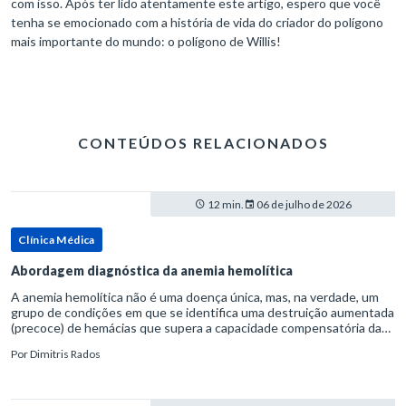
com isso. Após ter lido atentamente este artigo, espero que você
tenha se emocionado com a história de vida do criador do polígono
mais importante do mundo: o polígono de Willis!
CONTEÚDOS RELACIONADOS
12 min.
06 de julho de 2026
Clínica Médica
Abordagem diagnóstica da anemia hemolítica
A anemia hemolítica não é uma doença única, mas, na verdade, um
grupo de condições em que se identifica uma destruição aumentada
(precoce) de hemácias que supera a capacidade compensatória da
medula óssea.Como a vida média normal da hemácia é de apro
Por
Dimitris Rados