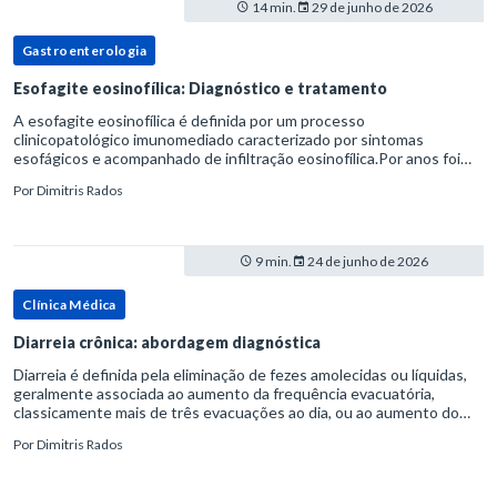
14 min.
29 de junho de 2026
Gastroenterologia
Esofagite eosinofílica: Diagnóstico e tratamento
A esofagite eosinofílica é definida por um processo
clinicopatológico imunomediado caracterizado por sintomas
esofágicos e acompanhado de infiltração eosinofílica.Por anos foi
considerada uma manifestação dentro do espectro da doença do
Por
Dimitris Rados
refluxo gastr
9 min.
24 de junho de 2026
Clínica Médica
Diarreia crônica: abordagem diagnóstica
Diarreia é definida pela eliminação de fezes amolecidas ou líquidas,
geralmente associada ao aumento da frequência evacuatória,
classicamente mais de três evacuações ao dia, ou ao aumento do
volume fecal.Na prática, a consistência das fezes costuma s
Por
Dimitris Rados