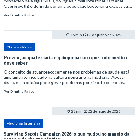
conhecido pela sigla SIBO, do inglês, Small Intestinal Bacterial
Overgrowth) é definido por uma população bacteriana excessiva.
rata-se de uma forma específica de disbiose do trato digestivo. P
Por
Dimitris Rados
16 min.
03 de junho de 2026
Clínica Médica
Prevenção quaternária e quinquenária: o que todo médico
deve saber
O conceito de atuar precocemente nos problemas de saúde está
amplamente inculcado na cultura popular e na medicina. Apesar
disso, essa prática pode gerar problemas por si só. Excesso de
diagnósticos e de tratamentos podem advir de prevenção excessiva
Por
Dimitris Rados
28 min.
22 de maio de 2026
Medicina Intensiva
Surviving Sepsis Campaign 2026: o que mudou no manejo da