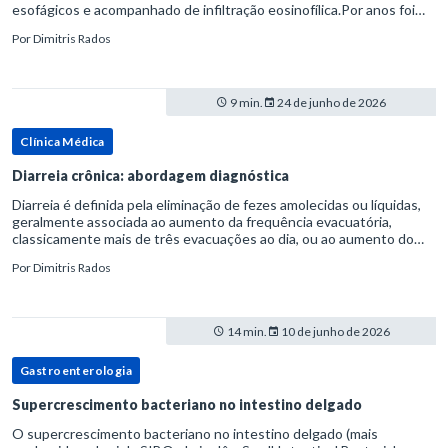
esofágicos e acompanhado de infiltração eosinofílica.Por anos foi
considerada uma manifestação dentro do espectro da doença do
Por
Dimitris Rados
refluxo gastr
9 min.
24 de junho de 2026
Clínica Médica
Diarreia crônica: abordagem diagnóstica
Diarreia é definida pela eliminação de fezes amolecidas ou líquidas,
geralmente associada ao aumento da frequência evacuatória,
classicamente mais de três evacuações ao dia, ou ao aumento do
volume fecal.Na prática, a consistência das fezes costuma s
Por
Dimitris Rados
14 min.
10 de junho de 2026
Gastroenterologia
Supercrescimento bacteriano no intestino delgado
O supercrescimento bacteriano no intestino delgado (mais