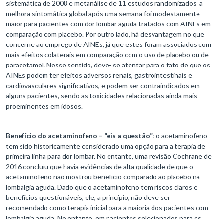
sistemática de 2008 e metanálise de 11 estudos randomizados, a
melhora sintomática global após uma semana foi modestamente
maior para pacientes com dor lombar aguda tratados com AINEs em
comparação com placebo. Por outro lado, há desvantagem no que
concerne ao emprego de AINEs, já que estes foram associados com
mais efeitos colaterais em comparação com o uso de placebo ou de
paracetamol. Nesse sentido, deve- se atentar para o fato de que os
AINEs podem ter efeitos adversos renais, gastrointestinais e
cardiovasculares significativos, e podem ser contraindicados em
alguns pacientes, sendo as toxicidades relacionadas ainda mais
proeminentes em idosos.
Benefício do acetaminofeno – “eis a questão”
: o acetaminofeno
tem sido historicamente considerado uma opção para a terapia de
primeira linha para dor lombar. No entanto, uma revisão Cochrane de
2016 concluiu que havia evidências de alta qualidade de que o
acetaminofeno não mostrou benefício comparado ao placebo na
lombalgia aguda. Dado que o acetaminofeno tem riscos claros e
benefícios questionáveis, ele, a princípio, não deve ser
recomendado como terapia inicial para a maioria dos pacientes com
lombalgia aguda. No entanto, em pacientes selecionados para os