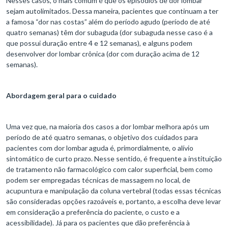
Nesses casos, o mais comum é que os episódios de dor lombar
sejam autolimitados. Dessa maneira, pacientes que continuam a ter
a famosa “dor nas costas” além do período agudo (período de até
quatro semanas) têm dor subaguda (dor subaguda nesse caso é a
que possui duração entre 4 e 12 semanas), e alguns podem
desenvolver dor lombar crônica (dor com duração acima de 12
semanas).
Abordagem geral para o cuidado
Uma vez que, na maioria dos casos a dor lombar melhora após um
período de até quatro semanas, o objetivo dos cuidados para
pacientes com dor lombar aguda é, primordialmente, o alívio
sintomático de curto prazo. Nesse sentido, é frequente a instituição
de tratamento não farmacológico com calor superficial, bem como
podem ser empregadas técnicas de massagem no local, de
acupuntura e manipulação da coluna vertebral (todas essas técnicas
são consideradas opções razoáveis e, portanto, a escolha deve levar
em consideração a preferência do paciente, o custo e a
acessibilidade). Já para os pacientes que dão preferência à