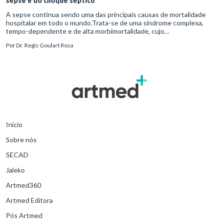
sepse e do choque séptico
A sepse continua sendo uma das principais causas de mortalidade
hospitalar em todo o mundo.Trata-se de uma síndrome complexa,
tempo-dependente e de alta morbimortalidade, cujo
reconhecimento precoce e manejo estruturado são determinantes
Por
Dr. Regis Goulart Rosa
para o desfe
Início
Sobre nós
SECAD
Jaleko
Artmed360
Artmed Editora
Pós Artmed