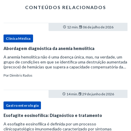
CONTEÚDOS RELACIONADOS
12 min.
06 de julho de 2026
Clínica Médica
Abordagem diagnóstica da anemia hemolítica
A anemia hemolítica não é uma doença única, mas, na verdade, um
grupo de condições em que se identifica uma destruição aumentada
(precoce) de hemácias que supera a capacidade compensatória da
medula óssea.Como a vida média normal da hemácia é de apro
Por
Dimitris Rados
14 min.
29 de junho de 2026
Gastroenterologia
Esofagite eosinofílica: Diagnóstico e tratamento
A esofagite eosinofílica é definida por um processo
clinicopatológico imunomediado caracterizado por sintomas