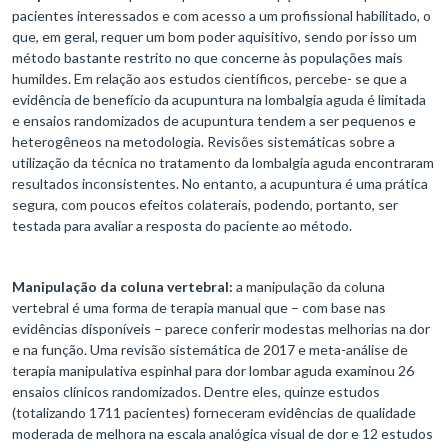
pacientes interessados e ​​com acesso a um profissional habilitado, o
que, em geral, requer um bom poder aquisitivo, sendo por isso um
método bastante restrito no que concerne às populações mais
humildes. Em relação aos estudos científicos, percebe- se que a
evidência de benefício da acupuntura na lombalgia aguda é limitada
e ensaios randomizados de acupuntura tendem a ser pequenos e
heterogêneos na metodologia. Revisões sistemáticas sobre a
utilização da técnica no tratamento da lombalgia aguda encontraram
resultados inconsistentes. No entanto, a acupuntura é uma prática
segura, com poucos efeitos colaterais, podendo, portanto, ser
testada para avaliar a resposta do paciente ao método.
Manipulação da coluna vertebral:
a manipulação da coluna
vertebral é uma forma de terapia manual que – com base nas
evidências disponíveis – parece conferir modestas melhorias na dor
e na função. Uma revisão sistemática de 2017 e meta-análise de
terapia manipulativa espinhal para dor lombar aguda examinou 26
ensaios clínicos randomizados. Dentre eles, quinze estudos
(totalizando 1711 pacientes) forneceram evidências de qualidade
moderada de melhora na escala analógica visual de dor e 12 estudos