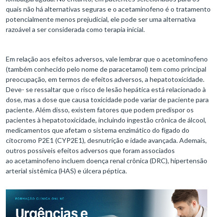
quais não há alternativas seguras e o acetaminofeno é o tratamento
potencialmente menos prejudicial, ele pode ser uma alternativa
razoável a ser considerada como terapia inicial.
Em relação aos efeitos adversos, vale lembrar que o acetominofeno
(também conhecido pelo nome de paracetamol) tem como principal
preocupação, em termos de efeitos adversos, a hepatotoxicidade.
Deve- se ressaltar que o risco de lesão hepática está relacionado à
dose, mas a dose que causa toxicidade pode variar de paciente para
paciente. Além disso, existem fatores que podem predispor os
pacientes à hepatotoxicidade, incluindo ingestão crônica de álcool,
medicamentos que afetam o sistema enzimático do fígado do
citocromo P2E1 (CYP2E1), desnutrição e idade avançada. Ademais,
outros possíveis efeitos adversos que foram associados
ao acetaminofeno incluem doença renal crônica (DRC), hipertensão
arterial sistêmica (HAS) e úlcera péptica.