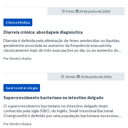
9 min.
24 de junho de 2026
Clínica Médica
Diarreia crônica: abordagem diagnóstica
Diarreia é definida pela eliminação de fezes amolecidas ou líquidas,
geralmente associada ao aumento da frequência evacuatória,
classicamente mais de três evacuações ao dia, ou ao aumento do
volume fecal.Na prática, a consistência das fezes costuma s
Por
Dimitris Rados
14 min.
10 de junho de 2026
Gastroenterologia
Supercrescimento bacteriano no intestino delgado
O supercrescimento bacteriano no intestino delgado (mais
conhecido pela sigla SIBO, do inglês, Small Intestinal Bacterial
Overgrowth) é definido por uma população bacteriana excessiva.
rata-se de uma forma específica de disbiose do trato digestivo. P
Por
Dimitris Rados