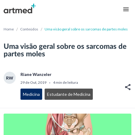
/
/
Home
Conteúdos
Uma visão geral sobre os sarcomas de partes moles
Uma visão geral sobre os sarcomas de
partes moles
Riane Wanzeler
RW
29 de Out, 2019
4 min de leitura
•
Medicina
Estudante de Medicina