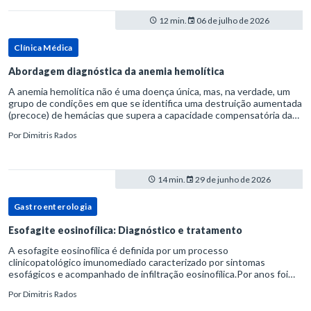
12 min.
06 de julho de 2026
Clínica Médica
Abordagem diagnóstica da anemia hemolítica
A anemia hemolítica não é uma doença única, mas, na verdade, um
grupo de condições em que se identifica uma destruição aumentada
(precoce) de hemácias que supera a capacidade compensatória da
medula óssea.Como a vida média normal da hemácia é de apro
Por
Dimitris Rados
14 min.
29 de junho de 2026
Gastroenterologia
Esofagite eosinofílica: Diagnóstico e tratamento
A esofagite eosinofílica é definida por um processo
clinicopatológico imunomediado caracterizado por sintomas
esofágicos e acompanhado de infiltração eosinofílica.Por anos foi
considerada uma manifestação dentro do espectro da doença do
Por
Dimitris Rados
refluxo gastr