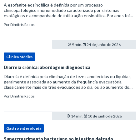
A esofagite eosinofílica é definida por um processo
clinicopatológico imunomediado caracterizado por sintomas
esofágicos e acompanhado de infiltração eosinofílica.Por anos foi
considerada uma manifestação dentro do espectro da doença do
Por
Dimitris Rados
refluxo gastr
9 min.
24 de junho de 2026
Clínica Médica
Diarreia crônica: abordagem diagnóstica
Diarreia é definida pela eliminação de fezes amolecidas ou líquidas,
geralmente associada ao aumento da frequência evacuatória,
classicamente mais de três evacuações ao dia, ou ao aumento do
volume fecal.Na prática, a consistência das fezes costuma s
Por
Dimitris Rados
14 min.
10 de junho de 2026
Gastroenterologia
Supercrescimento bacteriano no intestino delgado