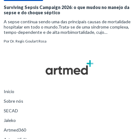
Surviving Sepsis Campaign 2026: o que mudou no manejo da
sepse e do choque séptico
A sepse continua sendo uma das principais causas de mortalidade
hospitalar em todo o mundo.Trata-se de uma síndrome complexa,
tempo-dependente e de alta morbimortalidade, cujo
reconhecimento precoce e manejo estruturado são determinantes
Por
Dr. Regis Goulart Rosa
para o desfe
Início
Sobre nós
SECAD
Jaleko
Artmed360