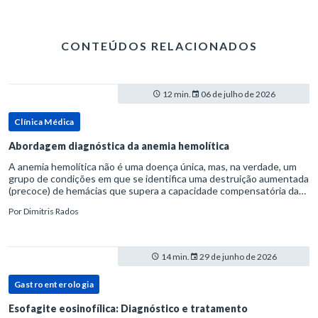
CONTEÚDOS RELACIONADOS
12 min.
06 de julho de 2026
Clínica Médica
Abordagem diagnóstica da anemia hemolítica
A anemia hemolítica não é uma doença única, mas, na verdade, um
grupo de condições em que se identifica uma destruição aumentada
(precoce) de hemácias que supera a capacidade compensatória da
medula óssea.Como a vida média normal da hemácia é de apro
Por
Dimitris Rados
14 min.
29 de junho de 2026
Gastroenterologia
Esofagite eosinofílica: Diagnóstico e tratamento