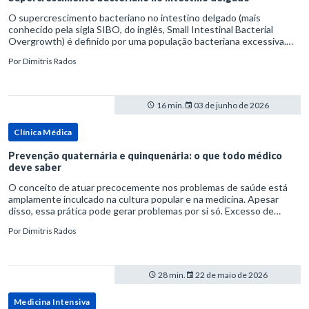
O supercrescimento bacteriano no intestino delgado (mais
conhecido pela sigla SIBO, do inglês, Small Intestinal Bacterial
Overgrowth) é definido por uma população bacteriana excessiva.
rata-se de uma forma específica de disbiose do trato digestivo. P
Por
Dimitris Rados
16 min.
03 de junho de 2026
Clínica Médica
Prevenção quaternária e quinquenária: o que todo médico
deve saber
O conceito de atuar precocemente nos problemas de saúde está
amplamente inculcado na cultura popular e na medicina. Apesar
disso, essa prática pode gerar problemas por si só. Excesso de
diagnósticos e de tratamentos podem advir de prevenção excessiva
Por
Dimitris Rados
28 min.
22 de maio de 2026
Medicina Intensiva