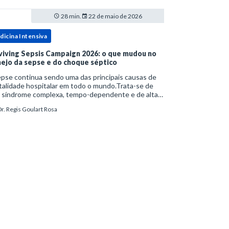
28 min.
22 de maio de 2026
dicina Intensiva
viving Sepsis Campaign 2026: o que mudou no
ejo da sepse e do choque séptico
pse continua sendo uma das principais causas de
alidade hospitalar em todo o mundo.Trata-se de
 síndrome complexa, tempo-dependente e de alta
bimortalidade, cujo reconhecimento precoce e
r. Regis Goulart Rosa
ejo estruturado são determinantes para o desfe