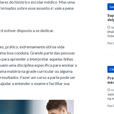
ares do histórico escolar médico. Mas uma
Ga
formados sobre esse assunto é: vale a pena
Sup
del
O s
ê estiver disposto a se dedicar.
(mai
Inte
popu
Por
espe
s, prático, extremamente útil na vida
 uma boa conduta. Grande parte das pessoas
 para aprender a interpretar aquelas linhas
uem uma disciplina específica para ensinar a
Clí
uma matéria na grade curricular ou alguma
e resultados. Fazer um curso a parte pode ser
Pre
méd
judar a entender o exame e facilitar sua
O c
saúd
na m
prob
Por
tra