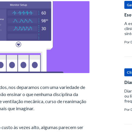
Ga
Eso
A es
clin
sint
eosi
Por
dent
Clí
Dia
ados, nos deparamos com uma variedade de
Diar
vão ensinar o que nenhuma disciplina da
ou l
de ventilação mecânica, curso de reanimação
freq
evac
ais que imaginar.
Por
prát
 custo às vezes alto, algumas parecem ser