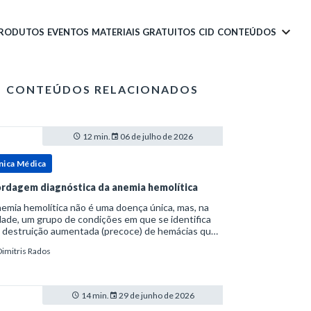
PRODUTOS
EVENTOS
MATERIAIS GRATUITOS
CID
CONTEÚDOS
CONTEÚDOS RELACIONADOS
12 min.
06 de julho de 2026
nica Médica
rdagem diagnóstica da anemia hemolítica
emia hemolítica não é uma doença única, mas, na
ade, um grupo de condições em que se identifica
 destruição aumentada (precoce) de hemácias que
era a capacidade compensatória da medula
Dimitris Rados
a.Como a vida média normal da hemácia é de apro
14 min.
29 de junho de 2026