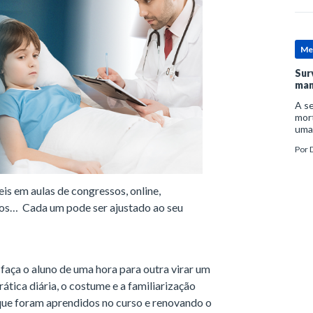
Me
Sur
man
A se
mort
uma
mor
Por
D
man
eis em aulas de congressos, online,
ados… Cada um pode ser ajustado ao seu
faça o aluno de uma hora para outra virar um
ática diária, o costume e a familiarização
ue foram aprendidos no curso e renovando o