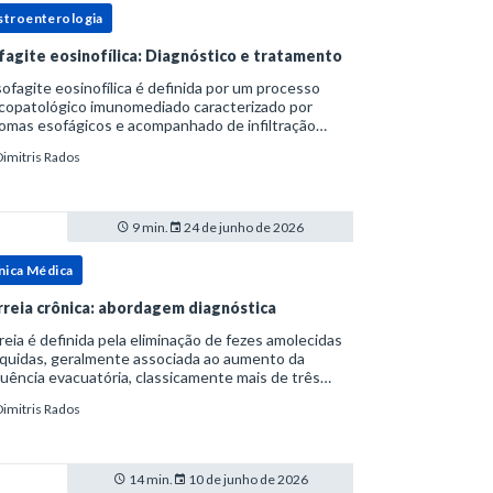
stroenterologia
fagite eosinofílica: Diagnóstico e tratamento
ofagite eosinofílica é definida por um processo
icopatológico imunomediado caracterizado por
omas esofágicos e acompanhado de infiltração
nofílica.Por anos foi considerada uma manifestação
Dimitris Rados
ro do espectro da doença do refluxo gastr
9 min.
24 de junho de 2026
nica Médica
rreia crônica: abordagem diagnóstica
reia é definida pela eliminação de fezes amolecidas
íquidas, geralmente associada ao aumento da
uência evacuatória, classicamente mais de três
uações ao dia, ou ao aumento do volume fecal.Na
Dimitris Rados
ica, a consistência das fezes costuma s
14 min.
10 de junho de 2026