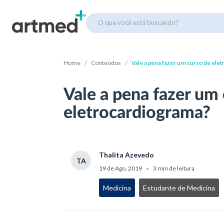
O que você está buscando?
/
/
Home
Conteúdos
Vale a pena fazer um curso de ele
Vale a pena fazer um
eletrocardiograma?
Thalita Azevedo
TA
19 de Ago, 2019
3 min de leitura
•
Medicina
Estudante de Medicina