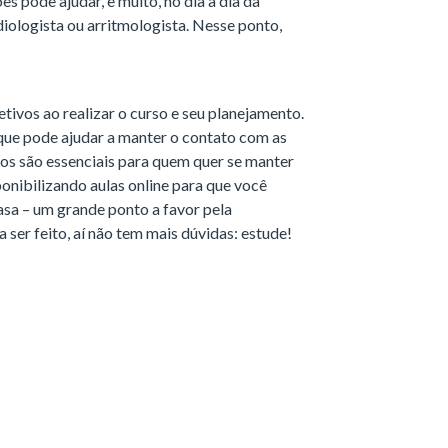
es pode ajudar, e muito, no dia a dia da
diologista ou arritmologista. Nesse ponto,
jetivos ao realizar o curso e seu planejamento.
 que pode ajudar a manter o contato com as
os são essenciais para quem quer se manter
ponibilizando aulas online para que você
asa – um grande ponto a favor pela
a ser feito, aí não tem mais dúvidas: estude!