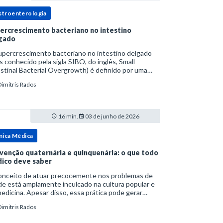
stroenterologia
ercrescimento bacteriano no intestino
gado
upercrescimento bacteriano no intestino delgado
s conhecido pela sigla SIBO, do inglês, Small
stinal Bacterial Overgrowth) é definido por uma
lação bacteriana excessiva. rata-se de uma forma
Dimitris Rados
cífica de disbiose do trato digestivo. P
16 min.
03 de junho de 2026
nica Médica
venção quaternária e quinquenária: o que todo
ico deve saber
onceito de atuar precocemente nos problemas de
e está amplamente inculcado na cultura popular e
edicina. Apesar disso, essa prática pode gerar
lemas por si só. Excesso de diagnósticos e de
Dimitris Rados
tamentos podem advir de prevenção excessiva