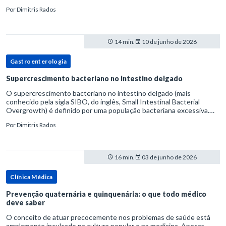
volume fecal.Na prática, a consistência das fezes costuma s
Por
Dimitris Rados
14 min.
10 de junho de 2026
Gastroenterologia
Supercrescimento bacteriano no intestino delgado
O supercrescimento bacteriano no intestino delgado (mais
conhecido pela sigla SIBO, do inglês, Small Intestinal Bacterial
Overgrowth) é definido por uma população bacteriana excessiva.
rata-se de uma forma específica de disbiose do trato digestivo. P
Por
Dimitris Rados
16 min.
03 de junho de 2026
Clínica Médica
Prevenção quaternária e quinquenária: o que todo médico
deve saber
O conceito de atuar precocemente nos problemas de saúde está
amplamente inculcado na cultura popular e na medicina. Apesar