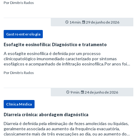
Por
Dimitris Rados
14 min.
29 de junho de 2026
Gastroenterologia
Esofagite eosinofílica: Diagnóstico e tratamento
A esofagite eosinofílica é definida por um processo
clinicopatológico imunomediado caracterizado por sintomas
esofágicos e acompanhado de infiltração eosinofílica.Por anos foi
considerada uma manifestação dentro do espectro da doença do
Por
Dimitris Rados
refluxo gastr
9 min.
24 de junho de 2026
Clínica Médica
Diarreia crônica: abordagem diagnóstica
Diarreia é definida pela eliminação de fezes amolecidas ou líquidas,
geralmente associada ao aumento da frequência evacuatória,
classicamente mais de três evacuações ao dia, ou ao aumento do