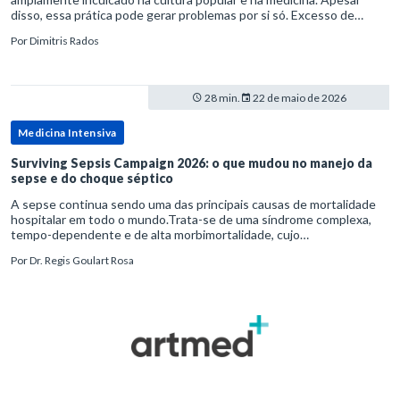
disso, essa prática pode gerar problemas por si só. Excesso de
diagnósticos e de tratamentos podem advir de prevenção excessiva
Por
Dimitris Rados
28 min.
22 de maio de 2026
Medicina Intensiva
Surviving Sepsis Campaign 2026: o que mudou no manejo da
sepse e do choque séptico
A sepse continua sendo uma das principais causas de mortalidade
hospitalar em todo o mundo.Trata-se de uma síndrome complexa,
tempo-dependente e de alta morbimortalidade, cujo
reconhecimento precoce e manejo estruturado são determinantes
Por
Dr. Regis Goulart Rosa
para o desfe