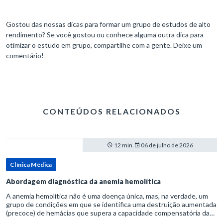
Gostou das nossas dicas para formar um grupo de estudos de alto
rendimento? Se você gostou ou conhece alguma outra dica para
otimizar o estudo em grupo, compartilhe com a gente. Deixe um
comentário!
CONTEÚDOS RELACIONADOS
12 min.
06 de julho de 2026
Clínica Médica
Abordagem diagnóstica da anemia hemolítica
A anemia hemolítica não é uma doença única, mas, na verdade, um
grupo de condições em que se identifica uma destruição aumentada
(precoce) de hemácias que supera a capacidade compensatória da
medula óssea.Como a vida média normal da hemácia é de apro