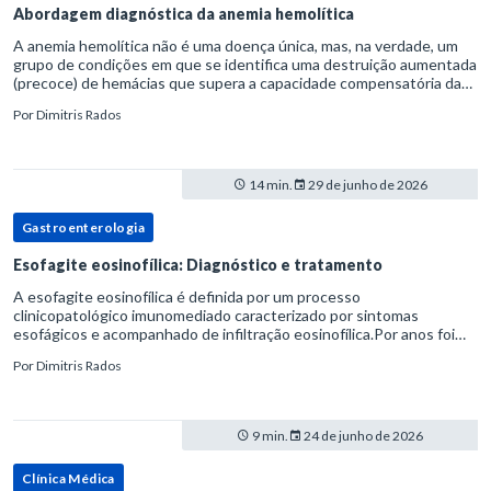
Abordagem diagnóstica da anemia hemolítica
A anemia hemolítica não é uma doença única, mas, na verdade, um
grupo de condições em que se identifica uma destruição aumentada
(precoce) de hemácias que supera a capacidade compensatória da
medula óssea.Como a vida média normal da hemácia é de apro
Por
Dimitris Rados
14 min.
29 de junho de 2026
Gastroenterologia
Esofagite eosinofílica: Diagnóstico e tratamento
A esofagite eosinofílica é definida por um processo
clinicopatológico imunomediado caracterizado por sintomas
esofágicos e acompanhado de infiltração eosinofílica.Por anos foi
considerada uma manifestação dentro do espectro da doença do
Por
Dimitris Rados
refluxo gastr
9 min.
24 de junho de 2026
Clínica Médica