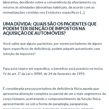
laborativa, decidindo sobre a conveniência do afastamento ou
retorno às atividades laborativas habituais, de acordo com as
normatizações contidas nos Estatutos específicos […].
UMA DÚVIDA: QUAIS SÃO OS PACIENTES QUE
PODEM TER ISENÇÃO DE IMPOSTOS NA
AQUISIÇÃO DE AUTOMÓVEIS?
Você sabia que alguns pacientes, por serem portadores de alguns
tipos específicos de deficiência, podem adquirir automóveis com
isenção de impostos?
Para este tópico em específico, o benefício está previsto no inciso
IV do art. 1º da Lei n. 8989, de 24 de fevereiro de 1995:
É considerada pessoa portadora de deficiência física aquela que
apresenta alteração completa ou parcial de um o mais segmentos do
corpo humano, acarretando o comprometimento da função física,
apresentando-se sob a forma de paraplegia, paraparesia,
monoplegia, monoparesia, tetraplegia, tetraparesia, triplegia,