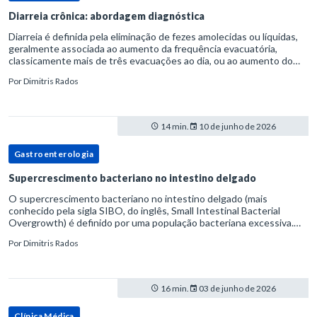
Diarreia crônica: abordagem diagnóstica
Diarreia é definida pela eliminação de fezes amolecidas ou líquidas,
geralmente associada ao aumento da frequência evacuatória,
classicamente mais de três evacuações ao dia, ou ao aumento do
volume fecal.Na prática, a consistência das fezes costuma s
Por
Dimitris Rados
14 min.
10 de junho de 2026
Gastroenterologia
Supercrescimento bacteriano no intestino delgado
O supercrescimento bacteriano no intestino delgado (mais
conhecido pela sigla SIBO, do inglês, Small Intestinal Bacterial
Overgrowth) é definido por uma população bacteriana excessiva.
rata-se de uma forma específica de disbiose do trato digestivo. P
Por
Dimitris Rados
16 min.
03 de junho de 2026
Clínica Médica