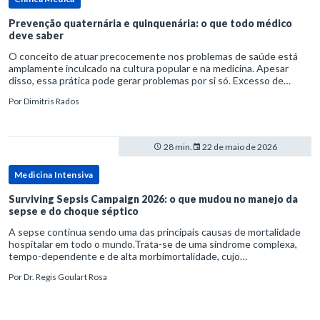
Prevenção quaternária e quinquenária: o que todo médico
deve saber
O conceito de atuar precocemente nos problemas de saúde está
amplamente inculcado na cultura popular e na medicina. Apesar
disso, essa prática pode gerar problemas por si só. Excesso de
diagnósticos e de tratamentos podem advir de prevenção excessiva
Por
Dimitris Rados
28 min.
22 de maio de 2026
Medicina Intensiva
Surviving Sepsis Campaign 2026: o que mudou no manejo da
sepse e do choque séptico
A sepse continua sendo uma das principais causas de mortalidade
hospitalar em todo o mundo.Trata-se de uma síndrome complexa,
tempo-dependente e de alta morbimortalidade, cujo
reconhecimento precoce e manejo estruturado são determinantes
Por
Dr. Regis Goulart Rosa
para o desfe