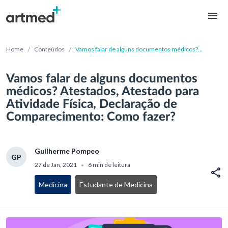
/
/
Home
Conteúdos
Vamos falar de alguns documentos médicos?
Atestados, Atestado para Atividade Física, Declaração
de Comparecimento: Como fazer?
Vamos falar de alguns documentos
médicos? Atestados, Atestado para
Atividade Física, Declaração de
Comparecimento: Como fazer?
Guilherme Pompeo
GP
27 de Jan, 2021
6 min de leitura
•
Medicina
Estudante de Medicina