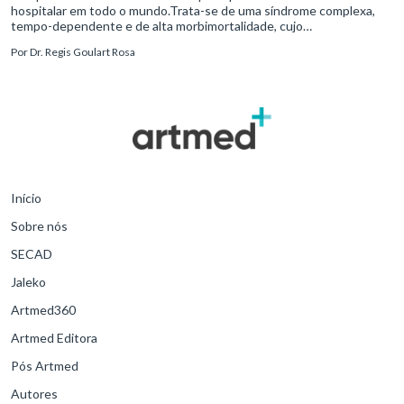
hospitalar em todo o mundo.Trata-se de uma síndrome complexa,
tempo-dependente e de alta morbimortalidade, cujo
reconhecimento precoce e manejo estruturado são determinantes
Por
Dr. Regis Goulart Rosa
para o desfe
Início
Sobre nós
SECAD
Jaleko
Artmed360
Artmed Editora
Pós Artmed
Autores