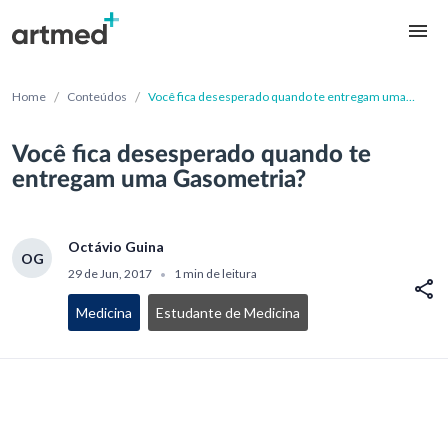
/
/
Home
Conteúdos
Você fica desesperado quando te entregam uma
Gasometria?
Você fica desesperado quando te
entregam uma Gasometria?
Octávio Guina
OG
29 de Jun, 2017
1 min de leitura
•
Medicina
Estudante de Medicina