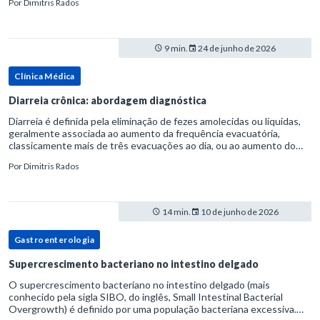
Por
Dimitris Rados
refluxo gastr
9 min.
24 de junho de 2026
Clínica Médica
Diarreia crônica: abordagem diagnóstica
Diarreia é definida pela eliminação de fezes amolecidas ou líquidas,
geralmente associada ao aumento da frequência evacuatória,
classicamente mais de três evacuações ao dia, ou ao aumento do
volume fecal.Na prática, a consistência das fezes costuma s
Por
Dimitris Rados
14 min.
10 de junho de 2026
Gastroenterologia
Supercrescimento bacteriano no intestino delgado
O supercrescimento bacteriano no intestino delgado (mais
conhecido pela sigla SIBO, do inglês, Small Intestinal Bacterial
Overgrowth) é definido por uma população bacteriana excessiva.