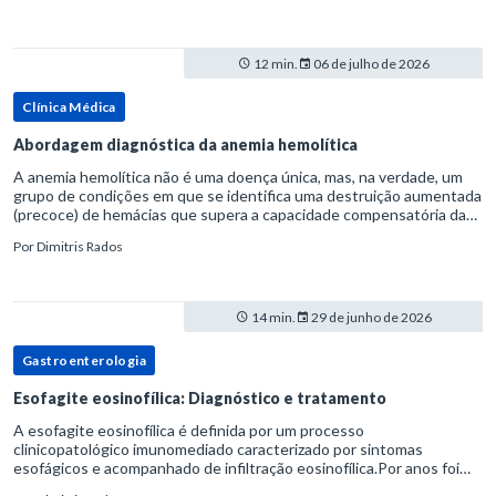
12 min.
06 de julho de 2026
Clínica Médica
Abordagem diagnóstica da anemia hemolítica
A anemia hemolítica não é uma doença única, mas, na verdade, um
grupo de condições em que se identifica uma destruição aumentada
(precoce) de hemácias que supera a capacidade compensatória da
medula óssea.Como a vida média normal da hemácia é de apro
Por
Dimitris Rados
14 min.
29 de junho de 2026
Gastroenterologia
Esofagite eosinofílica: Diagnóstico e tratamento
A esofagite eosinofílica é definida por um processo
clinicopatológico imunomediado caracterizado por sintomas
esofágicos e acompanhado de infiltração eosinofílica.Por anos foi
considerada uma manifestação dentro do espectro da doença do