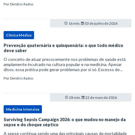
rata-se de uma forma específica de disbiose do trato digestivo. P
Por
Dimitris Rados
16 min.
03 de junho de 2026
Clínica Médica
Prevenção quaternária e quinquenária: o que todo médico
deve saber
O conceito de atuar precocemente nos problemas de saúde está
amplamente inculcado na cultura popular e na medicina. Apesar
disso, essa prática pode gerar problemas por si só. Excesso de
diagnósticos e de tratamentos podem advir de prevenção excessiva
Por
Dimitris Rados
28 min.
22 de maio de 2026
Medicina Intensiva
Surviving Sepsis Campaign 2026: o que mudou no manejo da
sepse e do choque séptico
A sepse continua sendo uma das principais causas de mortalidade