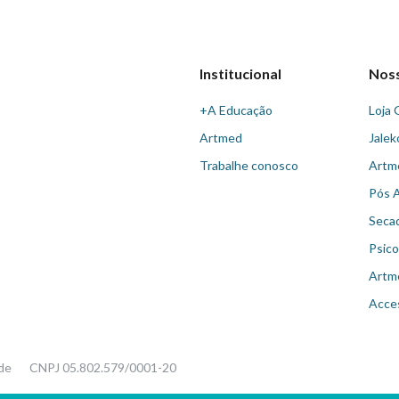
Institucional
Nos
+A Educação
Loja 
Artmed
Jalek
Trabalhe conosco
Artm
Pós 
Seca
Psico
Artm
Acce
ade
CNPJ 05.802.579/0001-20