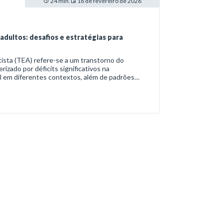
24 min.
16 de fevereiro de 2026
adultos: desafios e estratégias para
ista (TEA) refere-se a um transtorno do
zado por déficits significativos na
l em diferentes contextos, além de padrões
mportamento, in