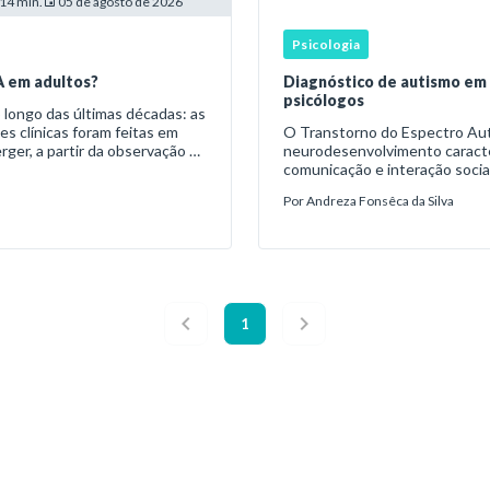
14 min.
05 de agosto de 2026
Psicologia
A em adultos?
Diagnóstico de autismo em 
psicólogos
s clínicas foram feitas em
O Transtorno do Espectro Aut
ger, a partir da observação de
neurodesenvolvimento caracteri
comunicação e interação socia
restritos e repetitivos de co
Por
Andreza Fonsêca da Silva
1