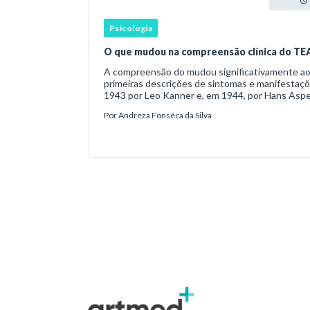
Psicologia
O que mudou na compreensão clínica do TE
A compreensão do mudou significativamente ao longo das últimas décadas: as
primeiras descrições de sintomas e manifestaçõe
1943 por Leo Kanner e, em 1944, por Hans Asper
crianças com dificuldad
Por
Andreza Fonsêca da Silva