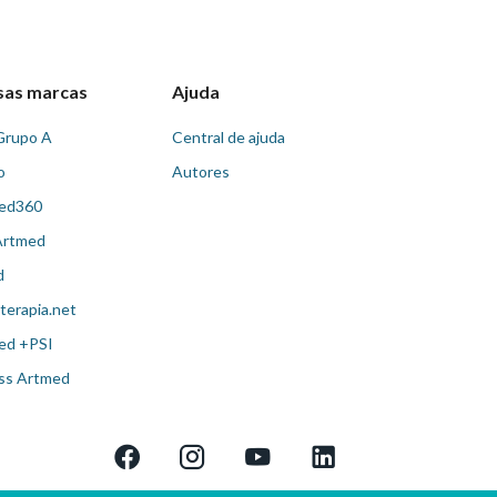
sas marcas
Ajuda
Grupo A
Central de ajuda
o
Autores
ed360
Artmed
d
terapia.net
ed +PSI
ss Artmed