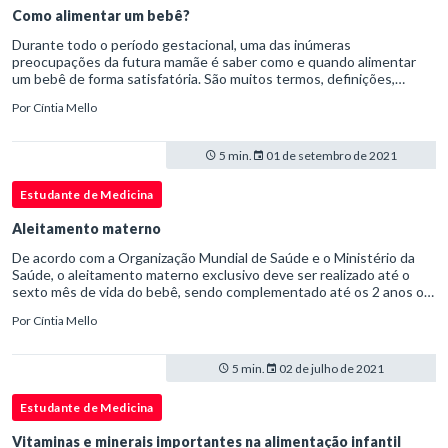
Como alimentar um bebê?
Durante todo o período gestacional, uma das inúmeras
preocupações da futura mamãe é saber como e quando alimentar
um bebê de forma satisfatória. São muitos termos, definições,
prazos, e tudo tem que dar certo. Uma alimentação adequada é
Por
Cíntia Mello
constituída de leite materno em conjunto com alimentos
introduzidos no momento correto para complementar o aleitamento
materno. Por isso é importante entender alguns conceitos e
5 min.
01 de setembro de 2021
conhecer o passo a passo recomendado pelas organizações e
ministérios da saúde.
Estudante de Medicina
Aleitamento materno
De acordo com a Organização Mundial de Saúde e o Ministério da
Saúde, o aleitamento materno exclusivo deve ser realizado até o
sexto mês de vida do bebê, sendo complementado até os 2 anos ou
além desses conforme desejo da mãe. Essas recomendações são
Por
Cíntia Mello
baseadas nas inúmeras vantagens biológicas, fisológicas e
psicossociais que esse ato pode proporcionar.
5 min.
02 de julho de 2021
Estudante de Medicina
Vitaminas e minerais importantes na alimentação infantil