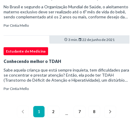
No Brasil e segundo a Organização Mundial de Saúde, o aleitamento
materno exclusivo deve ser realizado até o 6º mês de vida do bebê,
sendo complementado até os 2 anos ou mais, conforme desejo da
mãe. De acordo com o desenvolvimento da criança, novos tipos de
Por
Cíntia Mello
alimentos são introduzidos na sua dieta. Porém, quais são as
vitaminas e sais minerais mais importantes às funções orgânicas na
alimentação infantil, suas funções e fontes alimentares?
3 min.
22 de junho de 2021
Estudante de Medicina
Conhecendo melhor o TDAH
Sabe aquela criança que está sempre inquieta, tem dificuldades para
se concentrar e prestar atenção? Então, ela pode ter TDAH
(Transtorno de Déficit de Atenção e Hiperatividade), um distúrbio
que afeta de 3% a 5% das crianças em idade escolar e tem maior
Por
Cíntia Mello
prevalência entre os meninos. Vamos saber um pouco mais…
1
2
7
8
...