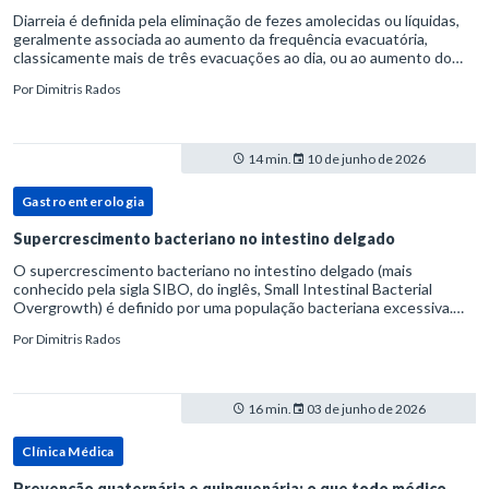
Diarreia é definida pela eliminação de fezes amolecidas ou líquidas,
geralmente associada ao aumento da frequência evacuatória,
classicamente mais de três evacuações ao dia, ou ao aumento do
volume fecal.Na prática, a consistência das fezes costuma s
Por
Dimitris Rados
14 min.
10 de junho de 2026
Gastroenterologia
Supercrescimento bacteriano no intestino delgado
O supercrescimento bacteriano no intestino delgado (mais
conhecido pela sigla SIBO, do inglês, Small Intestinal Bacterial
Overgrowth) é definido por uma população bacteriana excessiva.
rata-se de uma forma específica de disbiose do trato digestivo. P
Por
Dimitris Rados
16 min.
03 de junho de 2026
Clínica Médica
Prevenção quaternária e quinquenária: o que todo médico