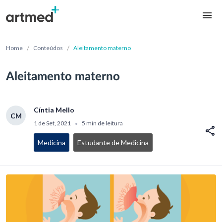
/
/
Home
Conteúdos
Aleitamento materno
Aleitamento materno
Cíntia Mello
CM
1 de Set, 2021
5 min de leitura
•
Medicina
Estudante de Medicina