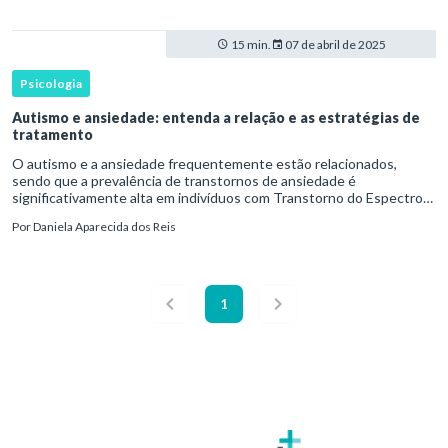
15 min.
07 de abril de 2025
Psicologia
Autismo e ansiedade: entenda a relação e as estratégias de
tratamento
O autismo e a ansiedade frequentemente estão relacionados,
sendo que a prevalência de transtornos de ansiedade é
significativamente alta em indivíduos com Transtorno do Espectro
Autista (TEA). A ansiedade é considerada uma das comorbidades
Por
Daniela Aparecida dos Reis
psiquiátri
1