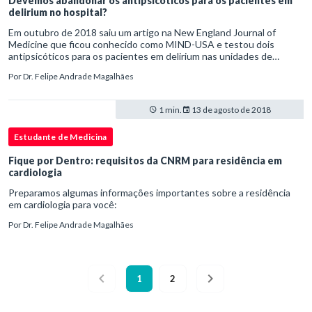
Devemos abandonar os antipsicóticos para os pacientes em
delirium no hospital?
Em outubro de 2018 saiu um artigo na New England Journal of
Medicine que ficou conhecido como MIND-USA e testou dois
antipsicóticos para os pacientes em delirium nas unidades de
terapia intensiva (ou UTI para ficar mais fácil).
Por
Dr. Felipe Andrade Magalhães
1 min.
13 de agosto de 2018
Estudante de Medicina
Fique por Dentro: requisitos da CNRM para residência em
cardiologia
Preparamos algumas informações importantes sobre a residência
em cardiologia para você:
Por
Dr. Felipe Andrade Magalhães
1
2