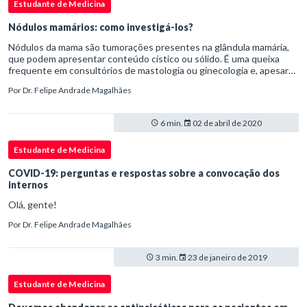
Estudante de Medicina
Nódulos mamários: como investigá-los?
Nódulos da mama são tumorações presentes na glândula mamária,
que podem apresentar conteúdo cístico ou sólido. É uma queixa
frequente em consultórios de mastologia ou ginecologia e, apesar
de 80% dos nódulos serem benignos, a sua descoberta pode causar
Por
Dr. Felipe Andrade Magalhães
muita preocupação para as mulheres.
6 min.
02 de abril de 2020
Estudante de Medicina
COVID-19: perguntas e respostas sobre a convocação dos
internos
Olá, gente!
Por
Dr. Felipe Andrade Magalhães
3 min.
23 de janeiro de 2019
Estudante de Medicina