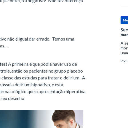
 já contei, foi negativo! Não fez diferença
Me
Sur
man
ivo não é igual dar errado. Temos uma
A se
Mas….
mort
uma
mor
Por
D
man
s! A primeira é que podia haver uso de
trole, então os pacientes no grupo placebo
lasse das estudas para tratar o delirium. A
possuia delirium hipoativo, e esta
farmacológico que a apresentação hiperativa.
o seu desenho