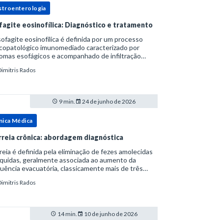
stroenterologia
fagite eosinofílica: Diagnóstico e tratamento
ofagite eosinofílica é definida por um processo
icopatológico imunomediado caracterizado por
omas esofágicos e acompanhado de infiltração
nofílica.Por anos foi considerada uma manifestação
Dimitris Rados
ro do espectro da doença do refluxo gastr
9 min.
24 de junho de 2026
nica Médica
rreia crônica: abordagem diagnóstica
reia é definida pela eliminação de fezes amolecidas
íquidas, geralmente associada ao aumento da
uência evacuatória, classicamente mais de três
uações ao dia, ou ao aumento do volume fecal.Na
Dimitris Rados
ica, a consistência das fezes costuma s
14 min.
10 de junho de 2026