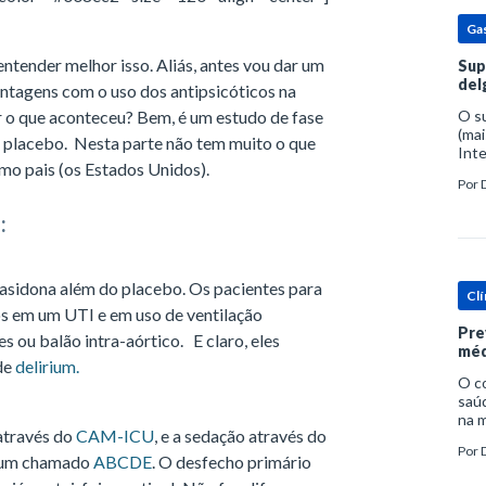
Ga
ntender melhor isso. Aliás, antes vou dar um
Sup
del
antagens com o uso dos antipsicóticos na
 o que aconteceu? Bem, é um estudo de fase
O s
(mai
r placebo. Nesta parte não tem muito o que
Inte
mo pais (os Estados Unidos).
popu
Por
espe
:
rasidona além do placebo. Os pacientes para
Clí
s em um UTI e em uso de ventilação
Pre
s ou balão intra-aórtico. E claro, eles
méd
de
delirium.
O c
saúd
na m
 através do
CAM-ICU
, e a sedação através do
prob
Por
tra
rium chamado
ABCDE
. O desfecho primário