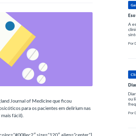
Ga
Eso
A es
clin
sint
eosi
Por
dent
Clí
Dia
Diar
ou l
land Journal of Medicine que ficou
freq
ipsicóticos para os pacientes em delirium nas
evac
Por
prát
mais fácil).
color=”#008ec2″ size=”120″ align=”center”]