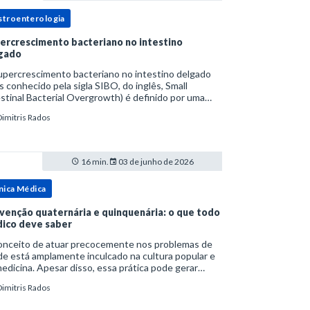
stroenterologia
ercrescimento bacteriano no intestino
gado
upercrescimento bacteriano no intestino delgado
s conhecido pela sigla SIBO, do inglês, Small
stinal Bacterial Overgrowth) é definido por uma
lação bacteriana excessiva. rata-se de uma forma
Dimitris Rados
cífica de disbiose do trato digestivo. P
16 min.
03 de junho de 2026
nica Médica
venção quaternária e quinquenária: o que todo
ico deve saber
onceito de atuar precocemente nos problemas de
e está amplamente inculcado na cultura popular e
edicina. Apesar disso, essa prática pode gerar
lemas por si só. Excesso de diagnósticos e de
Dimitris Rados
tamentos podem advir de prevenção excessiva