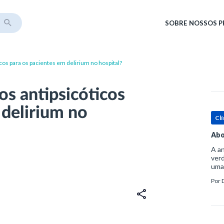
SOBRE
NOSSOS 
os para os pacientes em delirium no hospital?
s antipsicóticos
 delirium no
Clí
Abo
A an
verd
uma
sup
Por
ósse