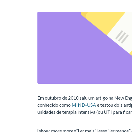
Em outubro de 2018 saiu um artigo na New Eng
conhecido como
MIND-USA
e testou dois ant
unidades de terapia intensiva (ou UTI para ficar 
[show_more more=”Ler mais” less=”ler menos” 