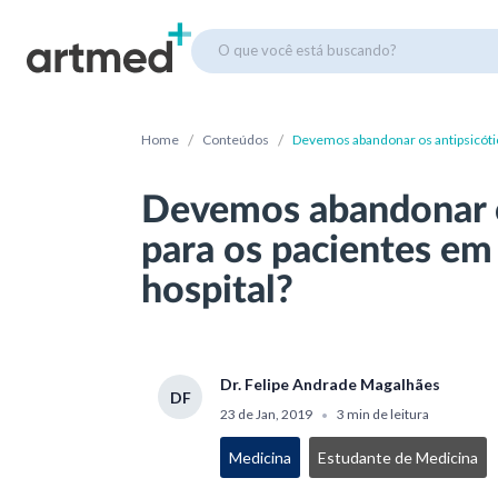
O que você está buscando?
/
/
Home
Conteúdos
Devemos abandonar os antipsicótic
Devemos abandonar o
para os pacientes em
hospital?
Dr. Felipe Andrade Magalhães
DF
23 de Jan, 2019
3 min de leitura
•
Medicina
Estudante de Medicina