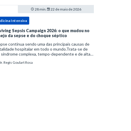
28 min.
22 de maio de 2026
dicina Intensiva
viving Sepsis Campaign 2026: o que mudou no
ejo da sepse e do choque séptico
pse continua sendo uma das principais causas de
alidade hospitalar em todo o mundo.Trata-se de
 síndrome complexa, tempo-dependente e de alta
bimortalidade, cujo reconhecimento precoce e
r. Regis Goulart Rosa
ejo estruturado são determinantes para o desfe