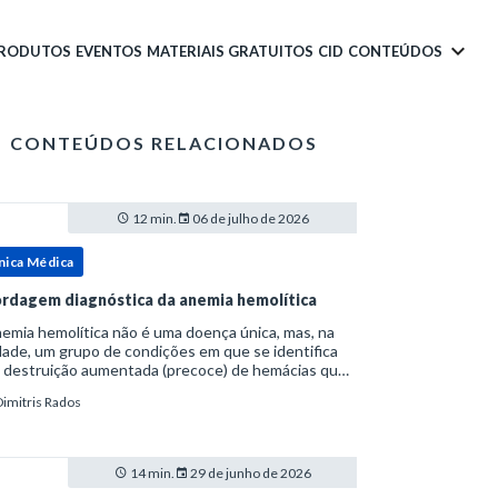
PRODUTOS
EVENTOS
MATERIAIS GRATUITOS
CID
CONTEÚDOS
CONTEÚDOS RELACIONADOS
12 min.
06 de julho de 2026
nica Médica
rdagem diagnóstica da anemia hemolítica
emia hemolítica não é uma doença única, mas, na
ade, um grupo de condições em que se identifica
 destruição aumentada (precoce) de hemácias que
era a capacidade compensatória da medula
Dimitris Rados
a.Como a vida média normal da hemácia é de apro
14 min.
29 de junho de 2026