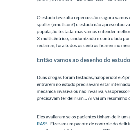
O estudo teve alta repercussão e agora vamos e
spoiler (emoticon?) o estudo não apresentou v
população testada, mas vamos entender melhor
3, multicêntrico, randomizado e controlado po
reclamar, fora todos os centros ficarem no mes
Então vamos ao desenho do estudo
Duas drogas foram testadas, haloperidol e Zip
entrarem no estudo precisavam estar internado
mecânica invasiva ou não invasiva, vasopressore
precisavam ter delirium… Aí vai um resuminho 
Eles avaliaram se os pacientes tinham delirium
RASS
. Fizeram um pacote de controle do deli