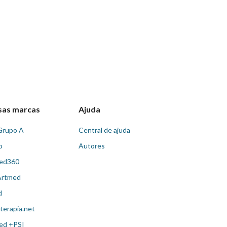
sas marcas
Ajuda
Grupo A
Central de ajuda
o
Autores
ed360
Artmed
d
terapia.net
ed +PSI