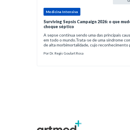
Medicina Intensiva
Surviving Sepsis Campaign 2026: o que mud
choque séptico
A sepse continua sendo uma das principais caus
em todo o mundo.Trata-se de uma síndrome co
de alta morbimortalidade, cujo reconhecimento
são determinantes para o desfe
Por
Dr. Regis Goulart Rosa