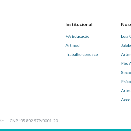
Institucional
Nos
+A Educação
Loja 
Artmed
Jalek
Trabalhe conosco
Artm
Pós 
Seca
Psico
Artm
Acce
ade
CNPJ 05.802.579/0001-20