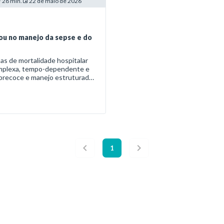
28 min.
22 de maio de 2026
ou no manejo da sepse e do
as de mortalidade hospitalar
mplexa, tempo-dependente e
 precoce e manejo estruturado
1