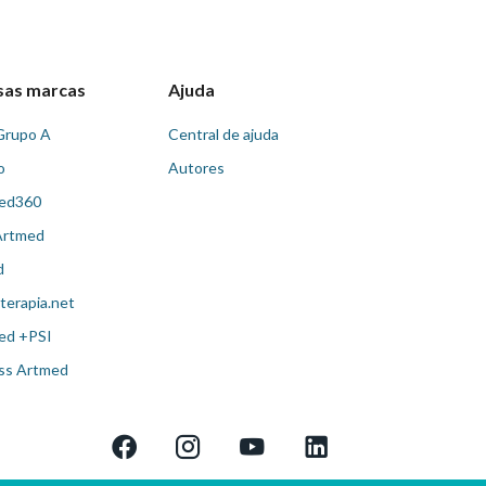
sas marcas
Ajuda
Grupo A
Central de ajuda
o
Autores
ed360
Artmed
d
terapia.net
ed +PSI
ss Artmed