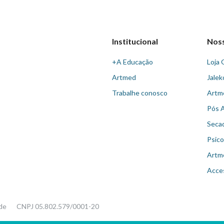
Institucional
Nos
+A Educação
Loja 
Artmed
Jalek
Trabalhe conosco
Artm
Pós 
Seca
Psico
Artm
Acce
ade
CNPJ 05.802.579/0001-20