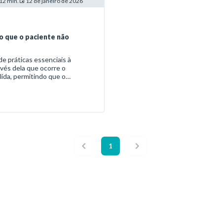
12 min.
12 de janeiro de 2026
 o que o paciente não
de práticas essenciais à
avés dela que ocorre o
ida, permitindo que o
1