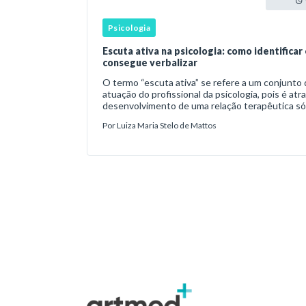
Psicologia
Escuta ativa na psicologia: como identificar
consegue verbalizar
O termo “escuta ativa” se refere a um conjunto 
atuação do profissional da psicologia, pois é atr
desenvolvimento de uma relação terapêutica sól
profissional não esteja apenas atento
Por
Luiza Maria Stelo de Mattos