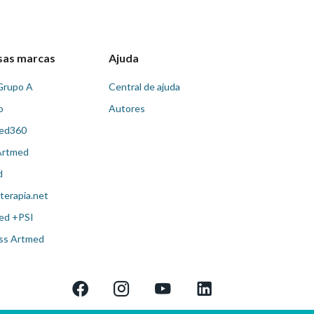
sas marcas
Ajuda
Grupo A
Central de ajuda
o
Autores
ed360
Artmed
d
terapia.net
ed +PSI
ss Artmed