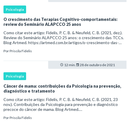
Psicologia
O crescimento das Terapias Cognitivo-comportamentais:
review do Seminário ALAPCCO 25 anos
Como citar este artigo: Fidelis, P. C. B. & Neufeld, C. B. (2021, dez.).
Review do Seminário ALAPCCO 25 anos: o crescimento das TCCs.
Blog Artmed. https://artmed.com.br/artigos/o-crescimento-das-
terapias-cognitivo-comportamentais-review-do-seminario-alapcco-
Por
Priscila Fidelis
25-anos
12 min.
28 de outubro de 2021
Psicologia
Câncer de mama: contribuições da Psicologia na prevenção,
diagnóstico e tratamento
Como citar este artigo: Fidelis, P. C. B. & Neufeld, C. B. (2021, 23
nov.). Contribuições da Psicologia para prevenção e diagnóstico
precoce do câncer de mama. Blog Artmed.
https://artmed.com.br/artigos/cancer-de-mama-contribuicoes-da-
Por
Priscila Fidelis
psicologia-na-prevencao-diagnostico-e-tratamento