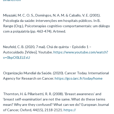
Miyazaki, M. C. O. S., Domingos, N. A. M. & Caballo, V. E. (2001).
Psicologia da saúde: intervenções em hospitais públicos. In B.
Range (Org.), Psicoterapias cognitivo-comportamentais: um diálogo
com a psiquiatria (pp. 463-474). Artmed.
Neufeld, C. B. (2020, 7 mai). Chá de quinta – Episódio 1 –
Autocuidado. [Vídeo]. Youtube.
https://www.youtube.com/watch?
v=0bpO0LELEsU
Organização Mundial da Saúde. (2020). Cancer Today. International
Agency for Research on Cancer.
https://gco.iarc.fr/today/home
Thornton, H. & Pillarisetti, R. R. (2008). ‘Breast awareness’ and
‘breast self-examination’ are not the same. What do these terms
mean? Why are they confused? What can we do? European Journal
of Cancer, Oxford, 44(15), 2118-2121.
https://