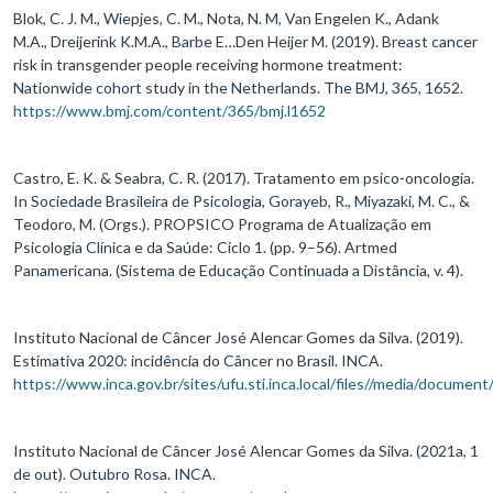
Blok, C. J. M., Wiepjes, C. M., Nota, N. M, Van Engelen K., Adank
M.A., Dreijerink K.M.A., Barbe E…Den Heijer M. (2019). Breast cancer
risk in transgender people receiving hormone treatment:
Nationwide cohort study in the Netherlands. The BMJ, 365, 1652.
https://www.bmj.com/content/365/bmj.l1652
Castro, E. K. & Seabra, C. R. (2017). Tratamento em psico-oncologia.
In Sociedade Brasileira de Psicologia, Gorayeb, R., Miyazaki, M. C., &
Teodoro, M. (Orgs.). PROPSICO Programa de Atualização em
Psicologia Clínica e da Saúde: Ciclo 1. (pp. 9–56). Artmed
Panamericana. (Sistema de Educação Continuada a Distância, v. 4).
Instituto Nacional de Câncer José Alencar Gomes da Silva. (2019).
Estimativa 2020: incidência do Câncer no Brasil. INCA.
https://www.inca.gov.br/sites/ufu.sti.inca.local/files//media/document/
Instituto Nacional de Câncer José Alencar Gomes da Silva. (2021a, 1
de out). Outubro Rosa. INCA.