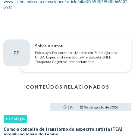
www.sciencedirect.com/science/article/pii/S0959804908006643?
via%…
.
Sobre o autor
PF
Psicólogo. Doutorando e Mestre em Psicologia pela
UFBA. Especialista em Saúde Mental pela UNEB.
Terapeuta Cognitivo-comportamental.
CONTEÚDOS RELACIONADOS
19 min.
06 de agosto de 2026
Psicologia
Como o conceito de transtorno do espectro autista (TEA)
evoluiu ao longo do tempo