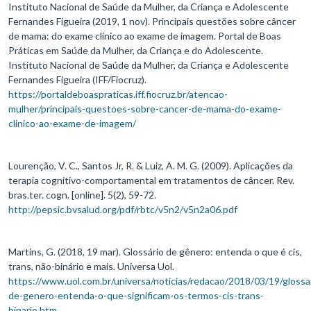
Instituto Nacional de Saúde da Mulher, da Criança e Adolescente
Fernandes Figueira (2019, 1 nov). Principais questões sobre câncer
de mama: do exame clínico ao exame de imagem. Portal de Boas
Práticas em Saúde da Mulher, da Criança e do Adolescente.
Instituto Nacional de Saúde da Mulher, da Criança e Adolescente
Fernandes Figueira (IFF/Fiocruz).
https://portaldeboaspraticas.iff.fiocruz.br/atencao-
mulher/principais-questoes-sobre-cancer-de-mama-do-exame-
clinico-ao-exame-de-imagem/
Lourenção, V. C., Santos Jr, R. & Luiz, A. M. G. (2009). Aplicações da
terapia cognitivo-comportamental em tratamentos de câncer. Rev.
bras.ter. cogn. [online]. 5(2), 59-72.
http://pepsic.bvsalud.org/pdf/rbtc/v5n2/v5n2a06.pdf
Martins, G. (2018, 19 mar). Glossário de gênero: entenda o que é cis,
trans, não-binário e mais. Universa Uol.
https://www.uol.com.br/universa/noticias/redacao/2018/03/19/glossa
de-genero-entenda-o-que-significam-os-termos-cis-trans-
binario.htm