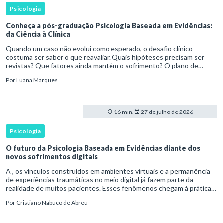
Psicologia
Conheça a pós-graduação Psicologia Baseada em Evidências:
da Ciência à Clínica
Quando um caso não evolui como esperado, o desafio clínico
costuma ser saber o que reavaliar. Quais hipóteses precisam ser
revistas? Que fatores ainda mantêm o sofrimento? O plano de
tratamento continua coerente com a resposta e com as
Por
Luana Marques
necessidades d
16 min.
27 de julho de 2026
Psicologia
O futuro da Psicologia Baseada em Evidências diante dos
novos sofrimentos digitais
A , os vínculos construídos em ambientes virtuais e a permanência
de experiências traumáticas no meio digital já fazem parte da
realidade de muitos pacientes. Esses fenômenos chegam à prática
clínica antes de contar com definições consolidadas, instr
Por
Cristiano Nabuco de Abreu