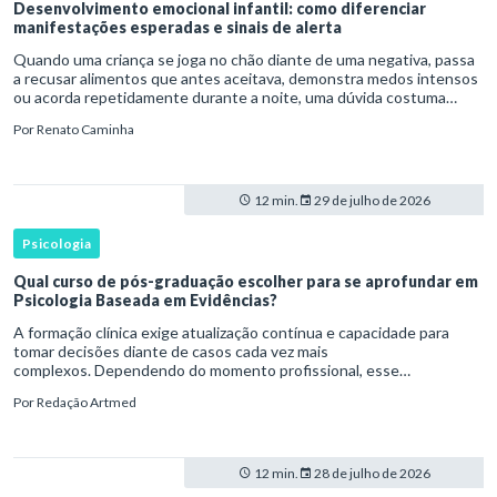
Desenvolvimento emocional infantil: como diferenciar
manifestações esperadas e sinais de alerta
Quando uma criança se joga no chão diante de uma negativa, passa
a recusar alimentos que antes aceitava, demonstra medos intensos
ou acorda repetidamente durante a noite, uma dúvida costuma
surgir: esse comportamento faz parte do desenvolvimento ou i
Por
Renato Caminha
12 min.
29 de julho de 2026
Psicologia
Qual curso de pós-graduação escolher para se aprofundar em
Psicologia Baseada em Evidências?
A formação clínica exige atualização contínua e capacidade para
tomar decisões diante de casos cada vez mais
complexos. Dependendo do momento profissional, esse
desenvolvimento pode envolver uma base ampla em , o
Por
Redação Artmed
aprofundamento em ou a especializaçã
12 min.
28 de julho de 2026