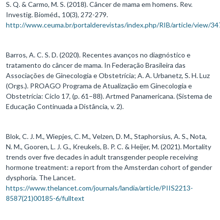
S. Q. & Carmo, M. S. (2018). Câncer de mama em homens. Rev.
Investig. Bioméd., 10(3), 272-279.
http://www.ceuma.br/portalderevistas/index.php/RIB/article/view/3
Barros, A. C. S. D. (2020). Recentes avanços no diagnóstico e
tratamento do câncer de mama. In Federação Brasileira das
Associações de Ginecologia e Obstetrícia; A. A. Urbanetz, S. H. Luz
(Orgs.). PROAGO Programa de Atualização em Ginecologia e
Obstetrícia: Ciclo 17, (p. 61–88). Artmed Panamericana. (Sistema de
Educação Continuada a Distância, v. 2).
Blok, C. J. M., Wiepjes, C. M., Velzen, D. M., Staphorsius, A. S., Nota,
N. M., Gooren, L. J. G., Kreukels, B. P. C. & Heijer, M. (2021). Mortality
trends over five decades in adult transgender people receiving
hormone treatment: a report from the Amsterdan cohort of gender
dysphoria. The Lancet.
https://www.thelancet.com/journals/landia/article/PIIS2213-
8587(21)00185-6/fulltext