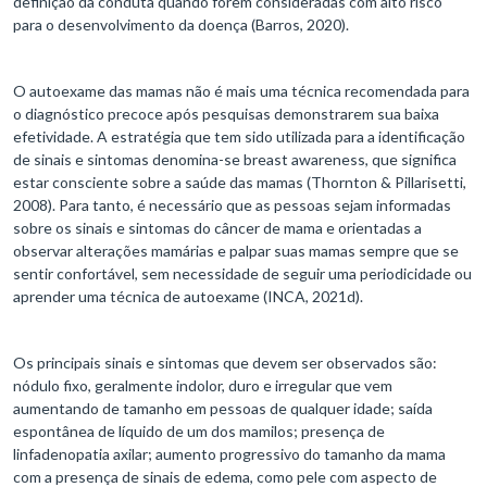
definição da conduta quando forem consideradas com alto risco
para o desenvolvimento da doença (Barros, 2020).
O autoexame das mamas não é mais uma técnica recomendada para
o diagnóstico precoce após pesquisas demonstrarem sua baixa
efetividade. A estratégia que tem sido utilizada para a identificação
de sinais e sintomas denomina-se breast awareness, que significa
estar consciente sobre a saúde das mamas (Thornton & Pillarisetti,
2008). Para tanto, é necessário que as pessoas sejam informadas
sobre os sinais e sintomas do câncer de mama e orientadas a
observar alterações mamárias e palpar suas mamas sempre que se
sentir confortável, sem necessidade de seguir uma periodicidade ou
aprender uma técnica de autoexame (INCA, 2021d).
Os principais sinais e sintomas que devem ser observados são:
nódulo fixo, geralmente indolor, duro e irregular que vem
aumentando de tamanho em pessoas de qualquer idade; saída
espontânea de líquido de um dos mamilos; presença de
linfadenopatia axilar; aumento progressivo do tamanho da mama
com a presença de sinais de edema, como pele com aspecto de