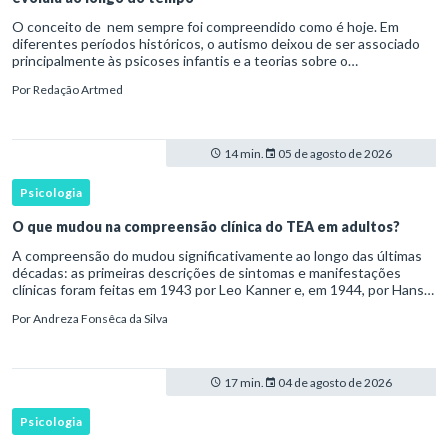
O conceito de nem sempre foi compreendido como é hoje. Em
diferentes períodos históricos, o autismo deixou de ser associado
principalmente às psicoses infantis e a teorias sobre o
desenvolvimento humano para ser reconhecido como um
Por
Redação Artmed
transtorno do des
14 min.
05 de agosto de 2026
Psicologia
O que mudou na compreensão clínica do TEA em adultos?
A compreensão do mudou significativamente ao longo das últimas
décadas: as primeiras descrições de sintomas e manifestações
clínicas foram feitas em 1943 por Leo Kanner e, em 1944, por Hans
Asperger, a partir da observação de crianças com dificuldad
Por
Andreza Fonsêca da Silva
17 min.
04 de agosto de 2026
Psicologia