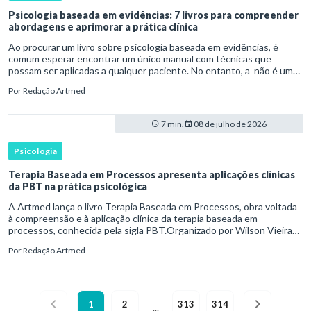
Psicologia baseada em evidências: 7 livros para compreender
abordagens e aprimorar a prática clínica
Ao procurar um livro sobre psicologia baseada em evidências, é
comum esperar encontrar um único manual com técnicas que
possam ser aplicadas a qualquer paciente. No entanto, a não é uma
abordagem terapêutica específica nem uma lista de procedimentos
Por
Redação Artmed
7 min.
08 de julho de 2026
Psicologia
Terapia Baseada em Processos apresenta aplicações clínicas
da PBT na prática psicológica
A Artmed lança o livro Terapia Baseada em Processos, obra voltada
à compreensão e à aplicação clínica da terapia baseada em
processos, conhecida pela sigla PBT.Organizado por Wilson Vieira
Melo e André Luiz Moreno, o livro é direcionado a profissiona
Por
Redação Artmed
1
2
313
314
...