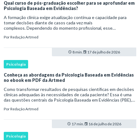
Qual curso de pós-graduação escolher para se aprofundar em
Psicologia Baseada em Evidências?
A formação clínica exige atualização contínua e capacidade para
tomar decisões diante de casos cada vez mais
complexos. Dependendo do momento profissional, esse
desenvolvimento pode envolver uma base ampla em , o
Por
Redação Artmed
aprofundamento em ou a especializaçã
8 min.
17 de julho de 2026
Psicologia
Conheça as abordagens da Psicologia Baseada em Evidências
no ebook em PDF da Artmed
Como transformar resultados de pesquisas científicas em decisões
clínicas adequadas às necessidades de cada paciente? Essa é uma
das questões centrais da Psicologia Baseada em Evidências (PBE),
uma perspectiva que integra conhecimento científico, exp
Por
Redação Artmed
17 min.
16 de julho de 2026
Psicologia