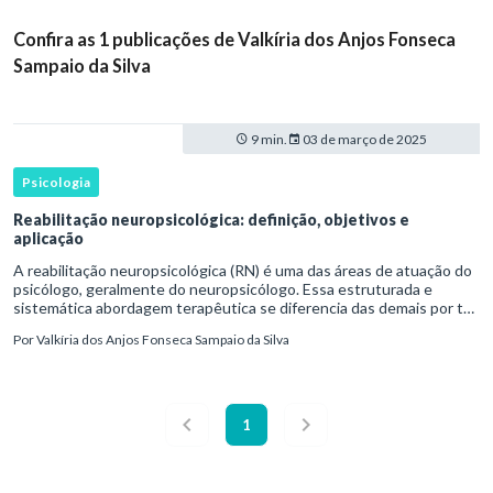
Confira as 1 publicações de Valkíria dos Anjos Fonseca
Sampaio da Silva
9 min.
03 de março de 2025
Psicologia
Reabilitação neuropsicológica: definição, objetivos e
aplicação
A reabilitação neuropsicológica (RN) é uma das áreas de atuação do
psicólogo, geralmente do neuropsicólogo. Essa estruturada e
sistemática abordagem terapêutica se diferencia das demais por ter
como objetivo melhorar funções cognitivas, emocionais e
Por
Valkíria dos Anjos Fonseca Sampaio da Silva
1