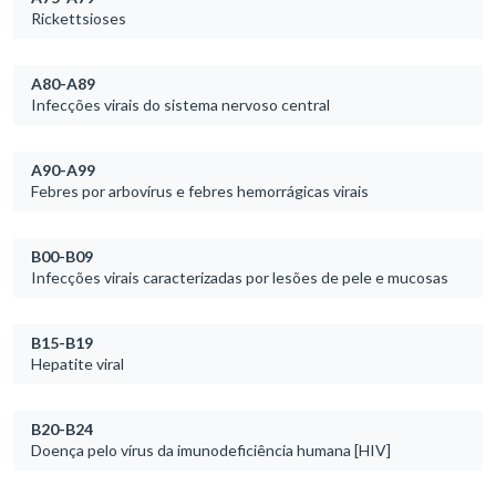
Rickettsioses
A80-A89
Infecções virais do sistema nervoso central
A90-A99
Febres por arbovírus e febres hemorrágicas virais
B00-B09
Infecções virais caracterizadas por lesões de pele e mucosas
B15-B19
Hepatite viral
B20-B24
Doença pelo vírus da imunodeficiência humana [HIV]