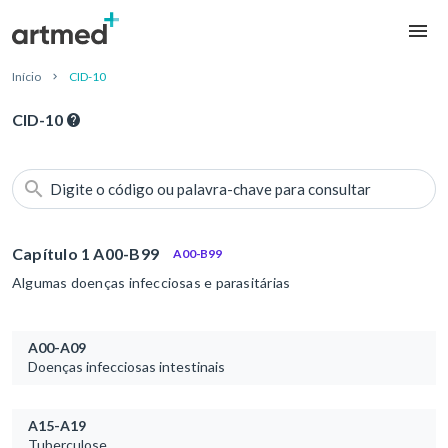
Início
CID-10
CID-10
Digite o código ou palavra-chave para consultar
Capítulo 1 A00-B99
A00-B99
Algumas doenças infecciosas e parasitárias
A00-A09
Doenças infecciosas intestinais
A15-A19
Tuberculose