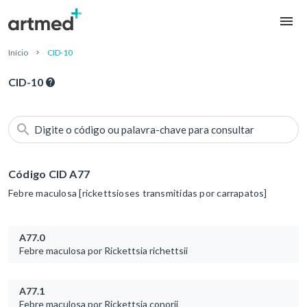
Início
CID-10
CID-10
Digite o código ou palavra-chave para consultar
Código CID A77
Febre maculosa [rickettsioses transmitidas por carrapatos]
A77.0
Febre maculosa por Rickettsia richettsii
A77.1
Febre maculosa por Rickettsia conorii