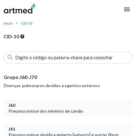
Início
CID-10
CID-10
Digite o código ou palavra-chave para consultar
Grupo J60-J70
Doenças pulmonares devidas a agentes externos
J60
Pneumoconiose dos mineiros de carvão
J61
Pneumoconiose devida a amianto [asbesto] e outras fibras