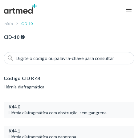
Início
CID-10
CID-10
Digite o código ou palavra-chave para consultar
Código CID K44
Hérnia diafragmática
K44.0
Hérnia diafragmática com obstrução, sem gangrena
K44.1
Hérnia diafragmática com gangrena