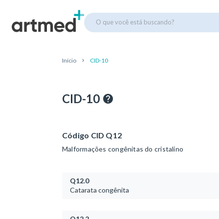
O que você está buscando?
Início
CID-10
CID-10
Código CID Q12
Malformações congênitas do cristalino
Q12.0
Catarata congênita
Q12.2