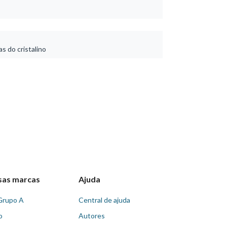
 do cristalino
sas marcas
Ajuda
Grupo A
Central de ajuda
o
Autores