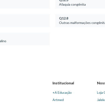
Afaquia congênita
Q12.8
Outras malformações congênitas
alino
Institucional
Nos
+A Educação
Loja 
Artmed
Jalek