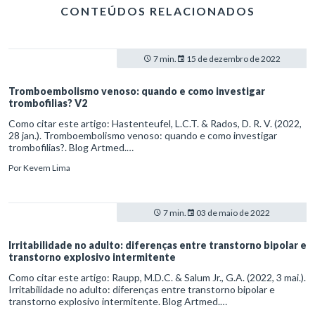
CONTEÚDOS RELACIONADOS
7 min.
15 de dezembro de 2022
Tromboembolismo venoso: quando e como investigar
trombofilias? V2
Como citar este artigo: Hastenteufel, L.C.T. & Rados, D. R. V. (2022,
28 jan.). Tromboembolismo venoso: quando e como investigar
trombofilias?. Blog Artmed.
https://artmed.com.br/artigos/tromboembolismo-venoso-quando-e-
Por
Kevem Lima
como-investigar-trombofilias-v2
7 min.
03 de maio de 2022
Irritabilidade no adulto: diferenças entre transtorno bipolar e
transtorno explosivo intermitente
Como citar este artigo: Raupp, M.D.C. & Salum Jr., G.A. (2022, 3 mai.).
Irritabilidade no adulto: diferenças entre transtorno bipolar e
transtorno explosivo intermitente. Blog Artmed.
https://artmed.com.br/artigos/irritabilidade-no-adulto-diferencas-