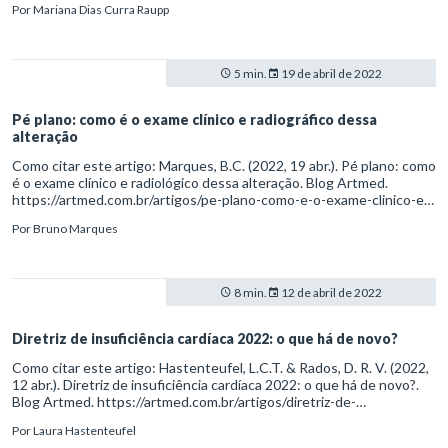
Por
Mariana Dias Curra Raupp
entre-transtorno-bipolar-e-transtorno-explosivo-intermitente
5 min.
19 de abril de 2022
Pé plano: como é o exame clínico e radiográfico dessa
alteração
Como citar este artigo: Marques, B.C. (2022, 19 abr.). Pé plano: como
é o exame clínico e radiológico dessa alteração. Blog Artmed.
https://artmed.com.br/artigos/pe-plano-como-e-o-exame-clinico-e-
radiografico-dessa-alteracao
Por
Bruno Marques
8 min.
12 de abril de 2022
Diretriz de insuficiência cardíaca 2022: o que há de novo?
Como citar este artigo: Hastenteufel, L.C.T. & Rados, D. R. V. (2022,
12 abr.). Diretriz de insuficiência cardíaca 2022: o que há de novo?.
Blog Artmed. https://artmed.com.br/artigos/diretriz-de-
insuficiencia-cardiaca-2022-o-que-ha-de-novo
Por
Laura Hastenteufel