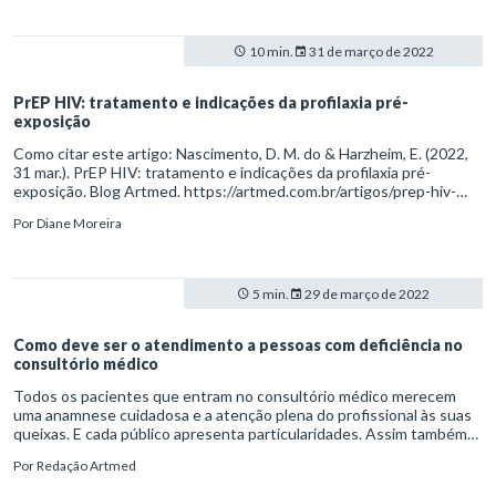
10 min.
31 de março de 2022
PrEP HIV: tratamento e indicações da profilaxia pré-
exposição
Como citar este artigo: Nascimento, D. M. do & Harzheim, E. (2022,
31 mar.). PrEP HIV: tratamento e indicações da profilaxia pré-
exposição. Blog Artmed. https://artmed.com.br/artigos/prep-hiv-
tratamento-e-indicacoes-da-profilaxia-pre-exposicao
Por
Diane Moreira
5 min.
29 de março de 2022
Como deve ser o atendimento a pessoas com deficiência no
consultório médico
Todos os pacientes que entram no consultório médico merecem
uma anamnese cuidadosa e a atenção plena do profissional às suas
queixas. E cada público apresenta particularidades. Assim também
ocorre com as pessoas com deficiências (PCDs) físicas e cognitivas.
Por
Redação Artmed
Acima de tudo, é recomendado o uso do bom senso e de habilidades
socioemocionais como a empatia.