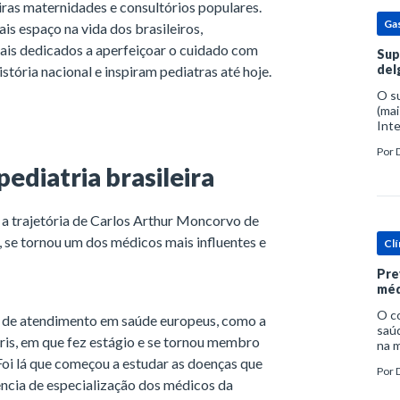
ras maternidades e consultórios populares.
Ga
is espaço na vida dos brasileiros,
nais dedicados a aperfeiçoar o cuidado com
Sup
del
tória nacional e inspiram pediatras até hoje.
O s
(mai
Inte
popu
Por
espe
ediatria brasileira
m a trajetória de Carlos Arthur Moncorvo de
 se tornou um dos médicos mais influentes e
Clí
Pre
méd
O c
os de atendimento em saúde europeus, como a
saúd
ris, em que fez estágio e se tornou membro
na m
prob
Foi lá que começou a estudar as doenças que
Por
tra
ência de especialização dos médicos da