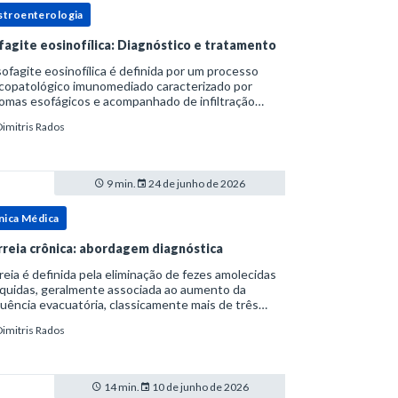
stroenterologia
fagite eosinofílica: Diagnóstico e tratamento
ofagite eosinofílica é definida por um processo
icopatológico imunomediado caracterizado por
omas esofágicos e acompanhado de infiltração
nofílica.Por anos foi considerada uma manifestação
Dimitris Rados
ro do espectro da doença do refluxo gastr
9 min.
24 de junho de 2026
nica Médica
rreia crônica: abordagem diagnóstica
reia é definida pela eliminação de fezes amolecidas
íquidas, geralmente associada ao aumento da
uência evacuatória, classicamente mais de três
uações ao dia, ou ao aumento do volume fecal.Na
Dimitris Rados
ica, a consistência das fezes costuma s
14 min.
10 de junho de 2026