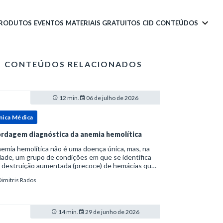
PRODUTOS
EVENTOS
MATERIAIS GRATUITOS
CID
CONTEÚDOS
CONTEÚDOS RELACIONADOS
12 min.
06 de julho de 2026
nica Médica
rdagem diagnóstica da anemia hemolítica
emia hemolítica não é uma doença única, mas, na
ade, um grupo de condições em que se identifica
 destruição aumentada (precoce) de hemácias que
era a capacidade compensatória da medula
Dimitris Rados
a.Como a vida média normal da hemácia é de apro
14 min.
29 de junho de 2026