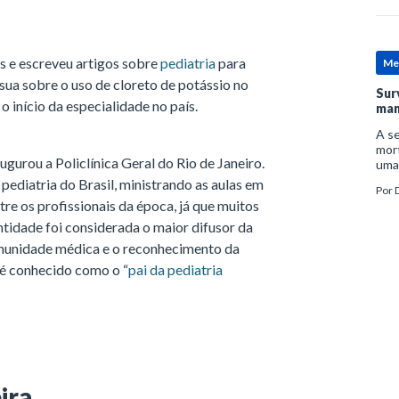
s e escreveu artigos sobre
pediatria
para
Me
 sua sobre o uso de cloreto de potássio no
Sur
 início da especialidade no país.
man
A se
mort
ugurou a Policlínica Geral do Rio de Janeiro.
uma
mor
pediatria do Brasil, ministrando as aulas em
Por
D
man
tre os profissionais da época, já que muitos
ntidade foi considerada o maior difusor da
omunidade médica e o reconhecimento da
l é conhecido como o “
pai da pediatria
ira