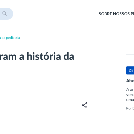
SOBRE
NOSSOS 
 da pediatria
am a história da
Clí
Abo
A an
verd
uma
sup
Por
ósse