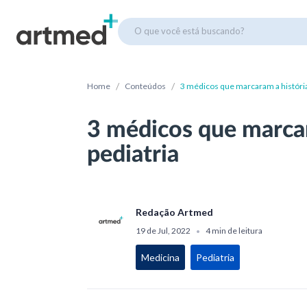
O que você está buscando?
/
/
Home
Conteúdos
3 médicos que marcaram a história
3 médicos que marcar
pediatria
Redação Artmed
19 de Jul, 2022
4 min de leitura
•
Medicina
Pediatria