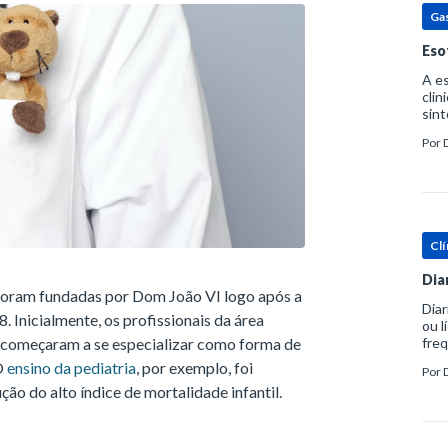
Ga
Eso
A es
clin
sint
eosi
Por
dent
Clí
Dia
 foram fundadas por Dom João VI logo após a
Diar
 Inicialmente, os profissionais da área
ou l
 começaram a se especializar como forma de
freq
evac
 O
ensino da pediatria
, por exemplo, foi
Por
prát
o do alto índice de mortalidade infantil.