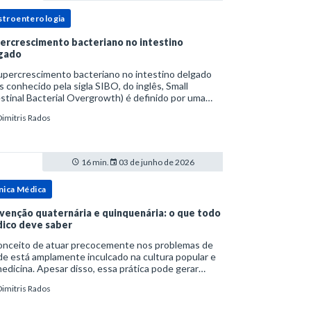
stroenterologia
ercrescimento bacteriano no intestino
gado
upercrescimento bacteriano no intestino delgado
s conhecido pela sigla SIBO, do inglês, Small
stinal Bacterial Overgrowth) é definido por uma
lação bacteriana excessiva. rata-se de uma forma
Dimitris Rados
cífica de disbiose do trato digestivo. P
16 min.
03 de junho de 2026
nica Médica
venção quaternária e quinquenária: o que todo
ico deve saber
onceito de atuar precocemente nos problemas de
e está amplamente inculcado na cultura popular e
edicina. Apesar disso, essa prática pode gerar
lemas por si só. Excesso de diagnósticos e de
Dimitris Rados
tamentos podem advir de prevenção excessiva