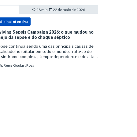
28 min.
22 de maio de 2026
dicina Intensiva
viving Sepsis Campaign 2026: o que mudou no
ejo da sepse e do choque séptico
pse continua sendo uma das principais causas de
alidade hospitalar em todo o mundo.Trata-se de
 síndrome complexa, tempo-dependente e de alta
bimortalidade, cujo reconhecimento precoce e
r. Regis Goulart Rosa
ejo estruturado são determinantes para o desfe