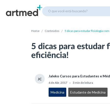
O que você está buscando?
/
/
Home
Conteúdos
5 dicas para estudar fisiologia com
5 dicas para estudar 
eficiência!
Jaleko Cursos para Estudantes e Méd
JC
6 de Abr, 2017
3 min de leitura
•
Medicina
Estudante de Medicina