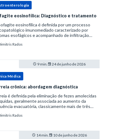
stroenterologia
fagite eosinofílica: Diagnóstico e tratamento
ofagite eosinofílica é definida por um processo
icopatológico imunomediado caracterizado por
omas esofágicos e acompanhado de infiltração
nofílica.Por anos foi considerada uma manifestação
Dimitris Rados
ro do espectro da doença do refluxo gastr
9 min.
24 de junho de 2026
nica Médica
rreia crônica: abordagem diagnóstica
reia é definida pela eliminação de fezes amolecidas
íquidas, geralmente associada ao aumento da
uência evacuatória, classicamente mais de três
uações ao dia, ou ao aumento do volume fecal.Na
Dimitris Rados
ica, a consistência das fezes costuma s
14 min.
10 de junho de 2026