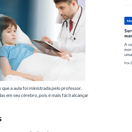
Me
Sur
man
A se
mort
uma
mor
Por
D
man
que a aula foi ministrada pelo professor.
s em seu cérebro, pois é mais fácil alcançar
s