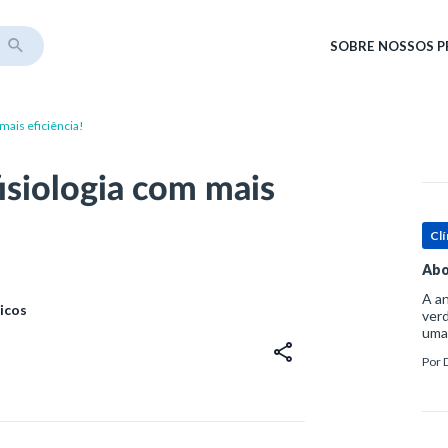
SOBRE
NOSSOS 
 mais eficiência!
fisiologia com mais
Clí
Abo
A an
icos
verd
uma
sup
Por
ósse