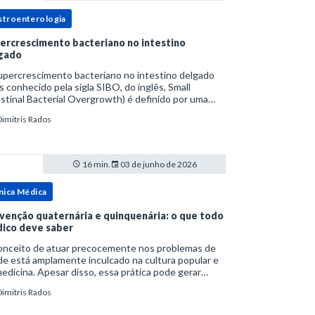
stroenterologia
ercrescimento bacteriano no intestino
gado
upercrescimento bacteriano no intestino delgado
s conhecido pela sigla SIBO, do inglês, Small
stinal Bacterial Overgrowth) é definido por uma
lação bacteriana excessiva. rata-se de uma forma
Dimitris Rados
cífica de disbiose do trato digestivo. P
16 min.
03 de junho de 2026
nica Médica
venção quaternária e quinquenária: o que todo
ico deve saber
onceito de atuar precocemente nos problemas de
e está amplamente inculcado na cultura popular e
edicina. Apesar disso, essa prática pode gerar
lemas por si só. Excesso de diagnósticos e de
Dimitris Rados
tamentos podem advir de prevenção excessiva