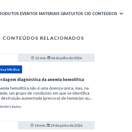
PRODUTOS
EVENTOS
MATERIAIS GRATUITOS
CID
CONTEÚDOS
CONTEÚDOS RELACIONADOS
12 min.
06 de julho de 2026
nica Médica
rdagem diagnóstica da anemia hemolítica
emia hemolítica não é uma doença única, mas, na
ade, um grupo de condições em que se identifica
 destruição aumentada (precoce) de hemácias que
era a capacidade compensatória da medula
Dimitris Rados
a.Como a vida média normal da hemácia é de apro
14 min.
29 de junho de 2026