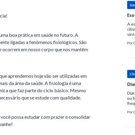
Ga
cia!
Eso
A es
clin
sint
 uma boa prática em saúde no futuro. A
eosi
ente ligadas a fenômenos fisiológicos. São
Por
dent
que ocorrem em nosso corpo que nos mantêm
Clí
que aprendemos hoje vão ser utilizadas em
nais da área da saúde. A fisiologia é uma
Dia
única que faz parte do ciclo básico. Mesmo
Diar
 necessário que se estude com qualidade.
ou l
freq
evac
Por
prát
 você possa estudar com prazer e consolidar
panhe!