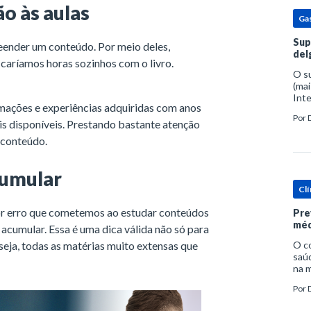
ão às aulas
Ga
Sup
eender um conteúdo. Por meio deles,
del
caríamos horas sozinhos com o livro.
O s
(mai
Inte
rmações e experiências adquiridas com anos
popu
Por
espe
ais disponíveis. Prestando bastante atenção
o conteúdo.
cumular
Clí
ior erro que cometemos ao estudar conteúdos
Pre
méd
acumular. Essa é uma dica válida não só para
seja, todas as matérias muito extensas que
O c
saúd
na m
prob
Por
tra