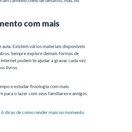
iste um caminho cheio de desafios, mas, no
imento com mais
 aula. Existem vários materiais disponíveis
 outros. Sempre explore demais formas de
 internet podem te ajudar a gravar cada vez
os livros.
empo e estudar fisiologia com mais
 para o lazer com seus familiares e amigos.
m
6 dicas de como render mais no momento