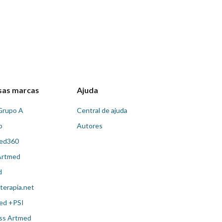
sas marcas
Ajuda
Grupo A
Central de ajuda
o
Autores
ed360
Artmed
d
terapia.net
ed +PSI
ss Artmed