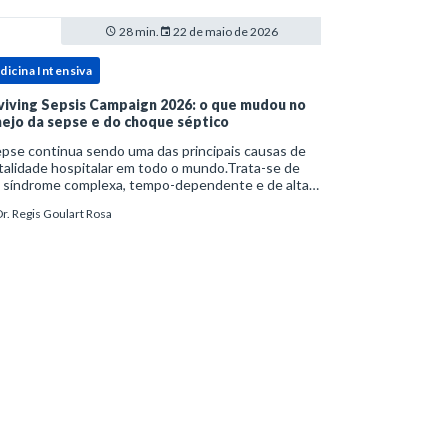
28 min.
22 de maio de 2026
dicina Intensiva
viving Sepsis Campaign 2026: o que mudou no
ejo da sepse e do choque séptico
pse continua sendo uma das principais causas de
alidade hospitalar em todo o mundo.Trata-se de
 síndrome complexa, tempo-dependente e de alta
bimortalidade, cujo reconhecimento precoce e
r. Regis Goulart Rosa
ejo estruturado são determinantes para o desfe