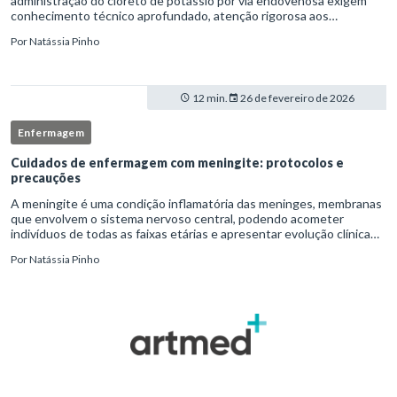
administração do cloreto de potássio por via endovenosa exigem
conhecimento técnico aprofundado, atenção rigorosa aos
protocolos institucionais e atuação criteriosa da equipe de
Por
Natássia Pinho
enfermag
12 min.
26 de fevereiro de 2026
Enfermagem
Cuidados de enfermagem com meningite: protocolos e
precauções
A meningite é uma condição inflamatória das meninges, membranas
que envolvem o sistema nervoso central, podendo acometer
indivíduos de todas as faixas etárias e apresentar evolução clínica
variável, desde quadros autolimitados até situações de extrem
Por
Natássia Pinho