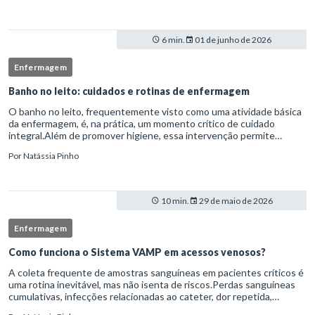
6 min.
01 de junho de 2026
Enfermagem
Banho no leito: cuidados e rotinas de enfermagem
O banho no leito, frequentemente visto como uma atividade básica
da enfermagem, é, na prática, um momento crítico de cuidado
integral.Além de promover higiene, essa intervenção permite
avaliação clínica detalhada, prevenção de complicações e fortalec
Por
Natássia Pinho
10 min.
29 de maio de 2026
Enfermagem
Como funciona o Sistema VAMP em acessos venosos?
A coleta frequente de amostras sanguíneas em pacientes críticos é
uma rotina inevitável, mas não isenta de riscos.Perdas sanguíneas
cumulativas, infecções relacionadas ao cateter, dor repetida,
necessidade de múltiplas punções e manipulação excessiva