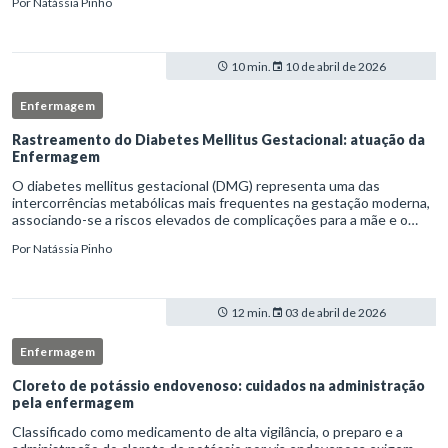
Por
Natássia Pinho
10 min.
10 de abril de 2026
Enfermagem
Rastreamento do Diabetes Mellitus Gestacional: atuação da
Enfermagem
O diabetes mellitus gestacional (DMG) representa uma das
intercorrências metabólicas mais frequentes na gestação moderna,
associando-se a riscos elevados de complicações para a mãe e o
feto quando não identificado precocemente.Neste cenário, o
Por
Natássia Pinho
enferm
12 min.
03 de abril de 2026
Enfermagem
Cloreto de potássio endovenoso: cuidados na administração
pela enfermagem
Classificado como medicamento de alta vigilância, o preparo e a