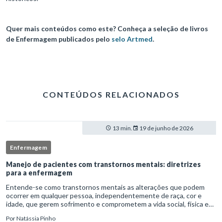
Quer mais conteúdos como este? Conheça a seleção de livros
de Enfermagem publicados pelo
selo Artmed
.
CONTEÚDOS RELACIONADOS
13 min.
19 de junho de 2026
Enfermagem
Manejo de pacientes com transtornos mentais: diretrizes
para a enfermagem
Entende-se como transtornos mentais as alterações que podem
ocorrer em qualquer pessoa, independentemente de raça, cor e
idade, que gerem sofrimento e comprometem a vida social, física e
laboral do indivíduo.Por isso, os transtornos psiquiátricos rep
Por
Natássia Pinho