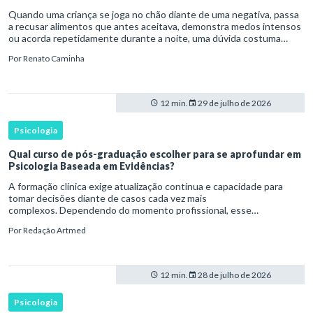
Quando uma criança se joga no chão diante de uma negativa, passa
a recusar alimentos que antes aceitava, demonstra medos intensos
ou acorda repetidamente durante a noite, uma dúvida costuma
surgir: esse comportamento faz parte do desenvolvimento ou i
Por
Renato Caminha
12 min.
29 de julho de 2026
Psicologia
Qual curso de pós-graduação escolher para se aprofundar em
Psicologia Baseada em Evidências?
A formação clínica exige atualização contínua e capacidade para
tomar decisões diante de casos cada vez mais
complexos. Dependendo do momento profissional, esse
desenvolvimento pode envolver uma base ampla em , o
Por
Redação Artmed
aprofundamento em ou a especializaçã
12 min.
28 de julho de 2026
Psicologia