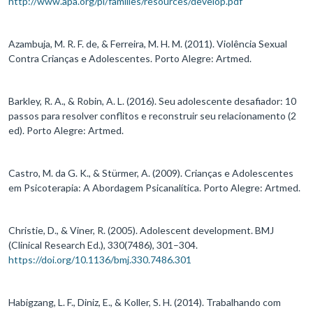
http://www.apa.org/pi/families/resources/develop.pdf
Azambuja, M. R. F. de, & Ferreira, M. H. M. (2011). Violência Sexual
Contra Crianças e Adolescentes. Porto Alegre: Artmed.
Barkley, R. A., & Robin, A. L. (2016). Seu adolescente desafiador: 10
passos para resolver conflitos e reconstruir seu relacionamento (2
ed). Porto Alegre: Artmed.
Castro, M. da G. K., & Stürmer, A. (2009). Crianças e Adolescentes
em Psicoterapia: A Abordagem Psicanalítica. Porto Alegre: Artmed.
Christie, D., & Viner, R. (2005). Adolescent development. BMJ
(Clinical Research Ed.), 330(7486), 301–304.
https://doi.org/10.1136/bmj.330.7486.301
Habigzang, L. F., Diniz, E., & Koller, S. H. (2014). Trabalhando com