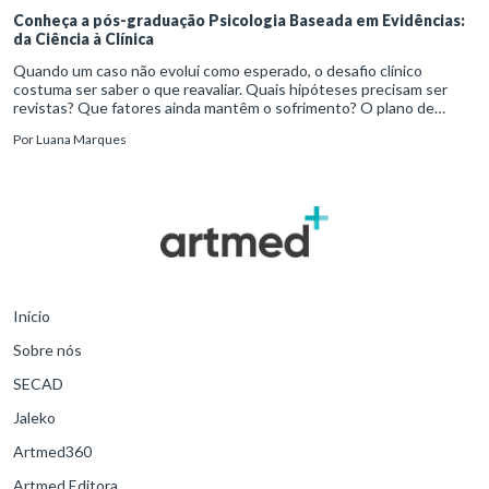
Conheça a pós-graduação Psicologia Baseada em Evidências:
da Ciência à Clínica
Quando um caso não evolui como esperado, o desafio clínico
costuma ser saber o que reavaliar. Quais hipóteses precisam ser
revistas? Que fatores ainda mantêm o sofrimento? O plano de
tratamento continua coerente com a resposta e com as
Por
Luana Marques
necessidades d
Início
Sobre nós
SECAD
Jaleko
Artmed360
Artmed Editora