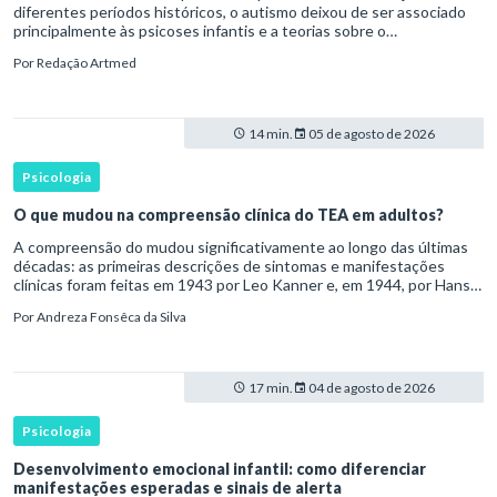
diferentes períodos históricos, o autismo deixou de ser associado
principalmente às psicoses infantis e a teorias sobre o
desenvolvimento humano para ser reconhecido como um
Por
Redação Artmed
transtorno do des
14 min.
05 de agosto de 2026
Psicologia
O que mudou na compreensão clínica do TEA em adultos?
A compreensão do mudou significativamente ao longo das últimas
décadas: as primeiras descrições de sintomas e manifestações
clínicas foram feitas em 1943 por Leo Kanner e, em 1944, por Hans
Asperger, a partir da observação de crianças com dificuldad
Por
Andreza Fonsêca da Silva
17 min.
04 de agosto de 2026
Psicologia
Desenvolvimento emocional infantil: como diferenciar
manifestações esperadas e sinais de alerta