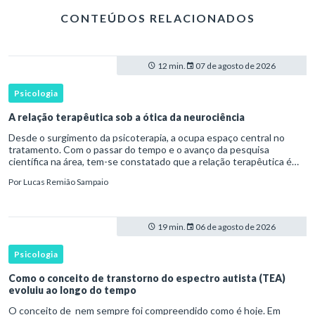
CONTEÚDOS RELACIONADOS
12 min.
07 de agosto de 2026
Psicologia
A relação terapêutica sob a ótica da neurociência
Desde o surgimento da psicoterapia, a ocupa espaço central no
tratamento. Com o passar do tempo e o avanço da pesquisa
científica na área, tem-se constatado que a relação terapêutica é
um dos principais mecanismos associados à mudança, sendo consist
Por
Lucas Remião Sampaio
19 min.
06 de agosto de 2026
Psicologia
Como o conceito de transtorno do espectro autista (TEA)
evoluiu ao longo do tempo
O conceito de nem sempre foi compreendido como é hoje. Em