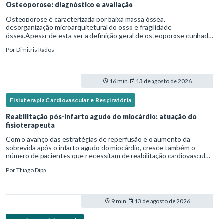
Osteoporose: diagnóstico e avaliação
Osteoporose é caracterizada por baixa massa óssea,
desorganização microarquitetural do osso e fragilidade
óssea.Apesar de esta ser a definição geral de osteoporose cunhada
pela Organização Mundial da Saúde, ela tem um enfoque
Por
Dimitris Rados
patofisiológico, e não c
16 min.
13 de agosto de 2026
Fisioterapia Cardiovascular e Respiratória
Reabilitação pós-infarto agudo do miocárdio: atuação do
fisioterapeuta
Com o avanço das estratégias de reperfusão e o aumento da
sobrevida após o infarto agudo do miocárdio, cresce também o
número de pacientes que necessitam de reabilitação cardiovascular
estruturada.Nesse contexto, o fisioterapeuta assume um papel estr
Por
Thiago Dipp
9 min.
13 de agosto de 2026