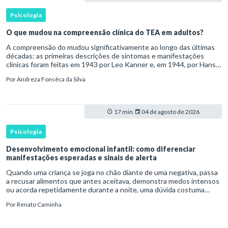
Psicologia
O que mudou na compreensão clínica do TEA em adultos?
A compreensão do mudou significativamente ao longo das últimas
décadas: as primeiras descrições de sintomas e manifestações
clínicas foram feitas em 1943 por Leo Kanner e, em 1944, por Hans
Asperger, a partir da observação de crianças com dificuldad
Por
Andreza Fonsêca da Silva
17 min.
04 de agosto de 2026
Psicologia
Desenvolvimento emocional infantil: como diferenciar
manifestações esperadas e sinais de alerta
Quando uma criança se joga no chão diante de uma negativa, passa
a recusar alimentos que antes aceitava, demonstra medos intensos
ou acorda repetidamente durante a noite, uma dúvida costuma
surgir: esse comportamento faz parte do desenvolvimento ou i
Por
Renato Caminha