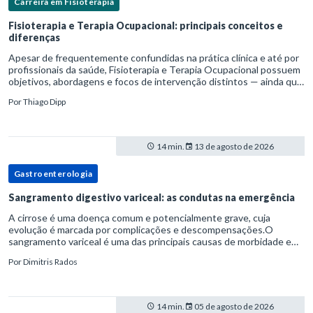
Carreira em Fisioterapia
Fisioterapia e Terapia Ocupacional: principais conceitos e
diferenças
Apesar de frequentemente confundidas na prática clínica e até por
profissionais da saúde, Fisioterapia e Terapia Ocupacional possuem
objetivos, abordagens e focos de intervenção distintos — ainda que
complementares. Entender essas diferenças é essenc
Por
Thiago Dipp
14 min.
13 de agosto de 2026
Gastroenterologia
Sangramento digestivo variceal: as condutas na emergência
A cirrose é uma doença comum e potencialmente grave, cuja
evolução é marcada por complicações e descompensações.O
sangramento variceal é uma das principais causas de morbidade e
mortalidade para pessoas com cirrose.Ele é causado pela
Por
Dimitris Rados
hipertensão port
14 min.
05 de agosto de 2026