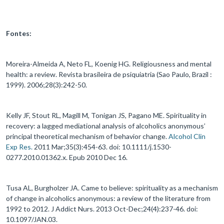
Fontes:
Moreira-Almeida A, Neto FL, Koenig HG. Religiousness and mental
health: a review. Revista brasileira de psiquiatria (Sao Paulo, Brazil :
1999). 2006;28(3):242-50.
Kelly JF, Stout RL, Magill M, Tonigan JS, Pagano ME. Spirituality in
recovery: a lagged mediational analysis of alcoholics anonymous’
principal theoretical mechanism of behavior change.
Alcohol Clin
Exp Res.
2011 Mar;35(3):454-63. doi: 10.1111/j.1530-
0277.2010.01362.x. Epub 2010 Dec 16.
Tusa AL, Burgholzer JA. Came to believe: spirituality as a mechanism
of change in alcoholics anonymous: a review of the literature from
1992 to 2012. J Addict Nurs. 2013 Oct-Dec;24(4):237-46. doi:
10.1097/JAN.03.