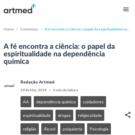
/
/
Home
Conteúdos
A fé encontra a ciência: o papel da espiritualidade na
dependência química
A fé encontra a ciência: o papel da
espiritualidade na dependência
química
Redação Artmed
29 de Mar, 2019
5 min de leitura
•
AA
dependência química
cuidadores
espiritualidade
drogas
religiosidade
religião
Álcool
psiquiatria
Psicologia