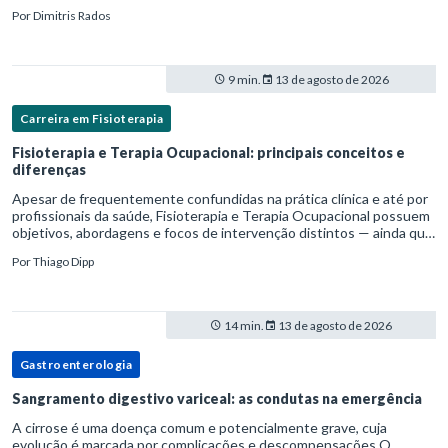
pela Organização Mundial da Saúde, ela tem um enfoque
Por
Dimitris Rados
patofisiológico, e não c
9 min.
13 de agosto de 2026
Carreira em Fisioterapia
Fisioterapia e Terapia Ocupacional: principais conceitos e
diferenças
Apesar de frequentemente confundidas na prática clínica e até por
profissionais da saúde, Fisioterapia e Terapia Ocupacional possuem
objetivos, abordagens e focos de intervenção distintos — ainda que
complementares. Entender essas diferenças é essenc
Por
Thiago Dipp
14 min.
13 de agosto de 2026
Gastroenterologia
Sangramento digestivo variceal: as condutas na emergência
A cirrose é uma doença comum e potencialmente grave, cuja
evolução é marcada por complicações e descompensações.O