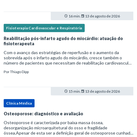
16 min.
13 de agosto de 2026
Fisioterapia Cardiovascular e Respiratória
Reabilitação pós-infarto agudo do miocárdio: atuação do
fisioterapeuta
Com o avanço das estratégias de reperfusão e o aumento da
sobrevida após o infarto agudo do miocárdio, cresce também o
número de pacientes que necessitam de reabilitação cardiovascular
estruturada.Nesse contexto, o fisioterapeuta assume um papel estr
Por
Thiago Dipp
15 min.
13 de agosto de 2026
Clínica Médica
Osteoporose: diagnóstico e avaliação
Osteoporose é caracterizada por baixa massa óssea,
desorganização microarquitetural do osso e fragilidade
óssea.Apesar de esta ser a definição geral de osteoporose cunhada