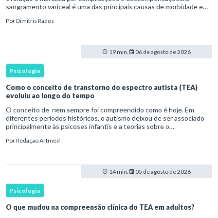
sangramento variceal é uma das principais causas de morbidade e
mortalidade para pessoas com cirrose.Ele é causado pela
Por
Dimitris Rados
hipertensão port
19 min.
06 de agosto de 2026
Psicologia
Como o conceito de transtorno do espectro autista (TEA)
evoluiu ao longo do tempo
O conceito de nem sempre foi compreendido como é hoje. Em
diferentes períodos históricos, o autismo deixou de ser associado
principalmente às psicoses infantis e a teorias sobre o
desenvolvimento humano para ser reconhecido como um
Por
Redação Artmed
transtorno do des
14 min.
05 de agosto de 2026
Psicologia
O que mudou na compreensão clínica do TEA em adultos?