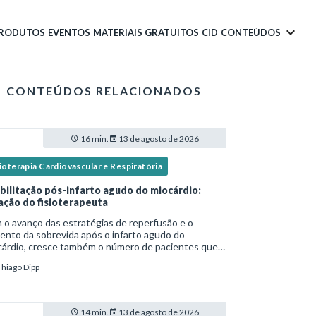
PRODUTOS
EVENTOS
MATERIAIS GRATUITOS
CID
CONTEÚDOS
CONTEÚDOS RELACIONADOS
16 min.
13 de agosto de 2026
ioterapia Cardiovascular e Respiratória
bilitação pós-infarto agudo do miocárdio:
ação do fisioterapeuta
o avanço das estratégias de reperfusão e o
nto da sobrevida após o infarto agudo do
cárdio, cresce também o número de pacientes que
ssitam de reabilitação cardiovascular
Thiago Dipp
ruturada.Nesse contexto, o fisioterapeuta assume
apel estr
14 min.
13 de agosto de 2026