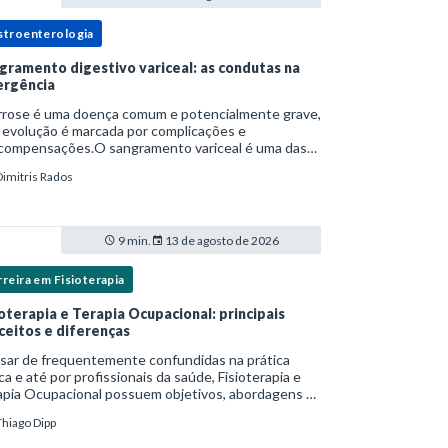
stroenterologia
gramento digestivo variceal: as condutas na
rgência
irrose é uma doença comum e potencialmente grave,
 evolução é marcada por complicações e
compensações.O sangramento variceal é uma das
cipais causas de morbidade e mortalidade para
Dimitris Rados
oas com cirrose.Ele é causado pela hipertensão
t
9 min.
13 de agosto de 2026
reira em Fisioterapia
ioterapia e Terapia Ocupacional: principais
ceitos e diferenças
sar de frequentemente confundidas na prática
ica e até por profissionais da saúde, Fisioterapia e
apia Ocupacional possuem objetivos, abordagens e
s de intervenção distintos — ainda que
Thiago Dipp
plementares. Entender essas diferenças é essenc