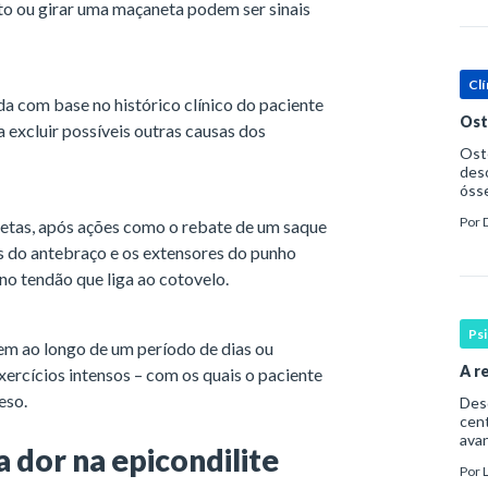
o ou girar uma maçaneta podem ser sinais
Clí
da com base no histórico clínico do paciente
Ost
a excluir possíveis outras causas dos
Oste
deso
ósse
ost
Por
etas, após ações como o rebate de um saque
Saúd
ás do antebraço e os extensores do punho
o tendão que liga ao cotovelo.
Ps
vem ao longo de um período de dias ou
A r
ercícios intensos – com os quais o paciente
eso.
Desde
cent
avan
 dor na epicondilite
cons
Por
pri