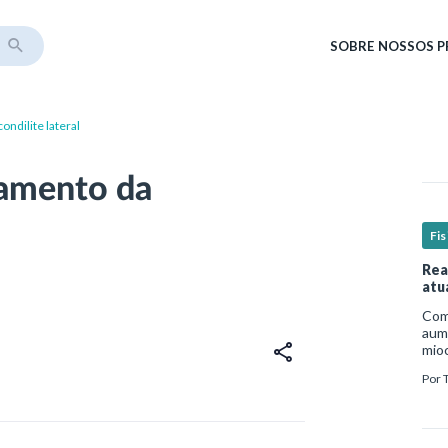
SOBRE
NOSSOS 
ondilite lateral
tamento da
Fis
Rea
atu
Com 
aume
mio
nece
Por
est
um p