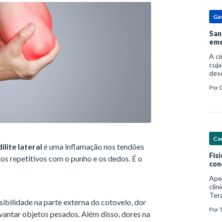
Ga
San
eme
A c
cuja
des
prin
Por
pess
por
Car
lite lateral
é uma inflamação nos tendões
Fis
 repetitivos com o punho e os dedos. É o
con
Ape
clín
Ter
sibilidade na parte externa do cotovelo, dor
foco
Por
com
vantar objetos pesados. Além disso, dores na