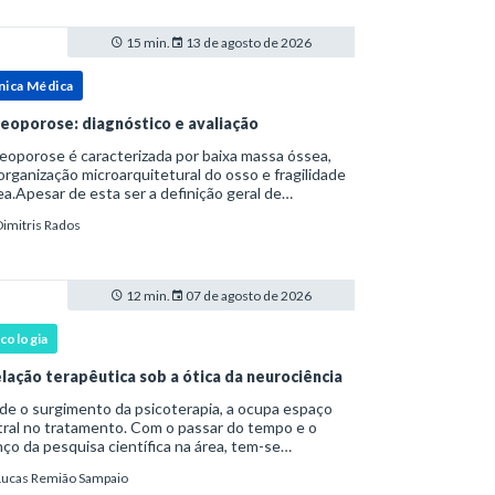
15 min.
13 de agosto de 2026
nica Médica
eoporose: diagnóstico e avaliação
oporose é caracterizada por baixa massa óssea,
rganização microarquitetural do osso e fragilidade
a.Apesar de esta ser a definição geral de
eoporose cunhada pela Organização Mundial da
Dimitris Rados
e, ela tem um enfoque patofisiológico, e não c
12 min.
07 de agosto de 2026
icologia
elação terapêutica sob a ótica da neurociência
 o surgimento da psicoterapia, a ocupa espaço
ral no tratamento. Com o passar do tempo e o
ço da pesquisa científica na área, tem-se
tatado que a relação terapêutica é um dos
Lucas Remião Sampaio
ncipais mecanismos associados à mudança, sendo