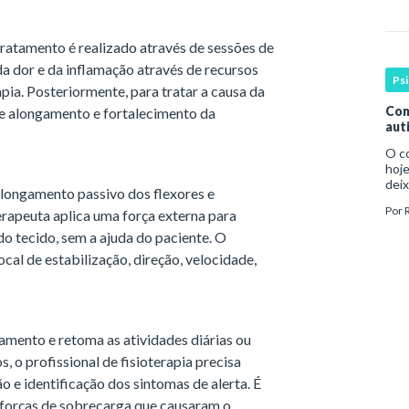
cons
 tratamento é realizado através de sessões de
 da dor e da inflamação através de recursos
Ps
apia. Posteriormente, para tratar a causa da
Com
 de alongamento e fortalecimento da
aut
O c
hoje
deix
alongamento passivo dos flexores e
infa
Por
erapeuta aplica uma força externa para
par
o tecido, sem a ajuda do paciente. O
cal de estabilização, direção, velocidade,
mento e retoma as atividades diárias ou
, o profissional de fisioterapia precisa
o e identificação dos sintomas de alerta. É
s forças de sobrecarga que causaram o