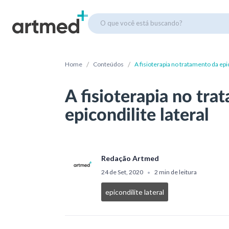
O que você está buscando?
/
/
Home
Conteúdos
A fisioterapia no tratamento da epic
A fisioterapia no tra
epicondilite lateral
Redação Artmed
24 de Set, 2020
2 min de leitura
•
epicondilite lateral