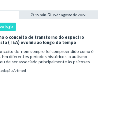
ist
19 min.
06 de agosto de 2026
icologia
o o conceito de transtorno do espectro
ista (TEA) evoluiu ao longo do tempo
onceito de nem sempre foi compreendido como é
. Em diferentes períodos históricos, o autismo
ou de ser associado principalmente às psicoses
ntis e a teorias sobre o desenvolvimento humano
Redação Artmed
a ser reconhecido como um transtorno do des