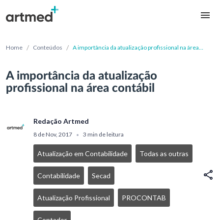
/
/
Home
Conteúdos
A importância da atualização profissional na área
contábil
A importância da atualização
profissional na área contábil
Redação Artmed
8 de Nov, 2017
3 min de leitura
•
Atualização em Contabilidade
Todas as outras
Contabilidade
Secad
Atualização Profissional
PROCONTAB
Contador