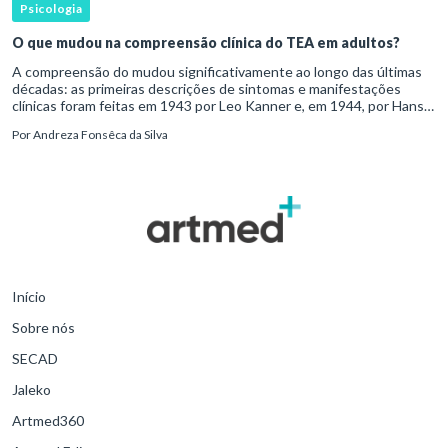
Psicologia
O que mudou na compreensão clínica do TEA em adultos?
A compreensão do mudou significativamente ao longo das últimas
décadas: as primeiras descrições de sintomas e manifestações
clínicas foram feitas em 1943 por Leo Kanner e, em 1944, por Hans
Asperger, a partir da observação de crianças com dificuldad
Por
Andreza Fonsêca da Silva
Início
Sobre nós
SECAD
Jaleko
Artmed360