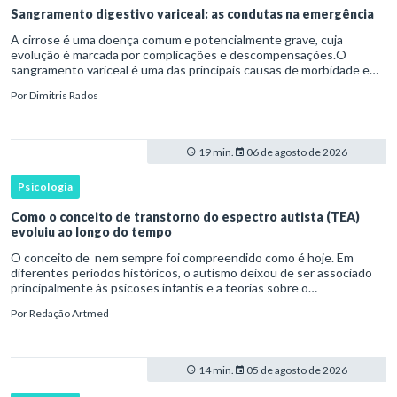
Sangramento digestivo variceal: as condutas na emergência
A cirrose é uma doença comum e potencialmente grave, cuja
evolução é marcada por complicações e descompensações.O
sangramento variceal é uma das principais causas de morbidade e
mortalidade para pessoas com cirrose.Ele é causado pela
Por
Dimitris Rados
hipertensão port
19 min.
06 de agosto de 2026
Psicologia
Como o conceito de transtorno do espectro autista (TEA)
evoluiu ao longo do tempo
O conceito de nem sempre foi compreendido como é hoje. Em
diferentes períodos históricos, o autismo deixou de ser associado
principalmente às psicoses infantis e a teorias sobre o
desenvolvimento humano para ser reconhecido como um
Por
Redação Artmed
transtorno do des
14 min.
05 de agosto de 2026