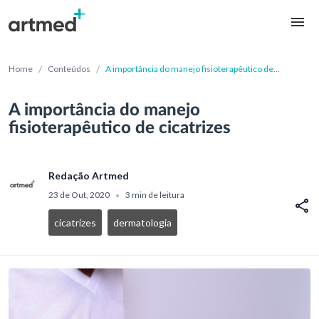
/
/
Home
Conteúdos
A importância do manejo fisioterapêutico de
cicatrizes
A importância do manejo
fisioterapêutico de cicatrizes
Redação Artmed
23 de Out, 2020
3 min de leitura
•
cicatrizes
dermatologia