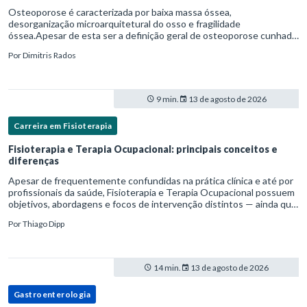
Osteoporose é caracterizada por baixa massa óssea,
desorganização microarquitetural do osso e fragilidade
óssea.Apesar de esta ser a definição geral de osteoporose cunhada
pela Organização Mundial da Saúde, ela tem um enfoque
Por
Dimitris Rados
patofisiológico, e não c
9 min.
13 de agosto de 2026
Carreira em Fisioterapia
Fisioterapia e Terapia Ocupacional: principais conceitos e
diferenças
Apesar de frequentemente confundidas na prática clínica e até por
profissionais da saúde, Fisioterapia e Terapia Ocupacional possuem
objetivos, abordagens e focos de intervenção distintos — ainda que
complementares. Entender essas diferenças é essenc
Por
Thiago Dipp
14 min.
13 de agosto de 2026
Gastroenterologia