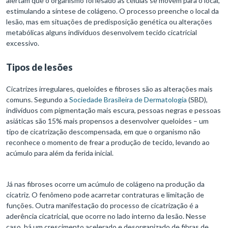
alertam que o organismo foi lesado as células se movem para o local,
estimulando a síntese de colágeno. O processo preenche o local da
lesão, mas em situações de predisposição genética ou alterações
metabólicas alguns indivíduos desenvolvem tecido cicatricial
excessivo.
Tipos de lesões
Cicatrizes irregulares, queloides e fibroses são as alterações mais
comuns. Segundo a
Sociedade Brasileira de Dermatologia
(SBD),
indivíduos com pigmentação mais escura, pessoas negras e pessoas
asiáticas são 15% mais propensos a desenvolver queloides – um
tipo de cicatrização descompensada, em que o organismo não
reconhece o momento de frear a produção de tecido, levando ao
acúmulo para além da ferida inicial.
Já nas fibroses ocorre um acúmulo de colágeno na produção da
cicatriz. O fenômeno pode acarretar contraturas e limitação de
funções. Outra manifestação do processo de cicatrização é a
aderência cicatricial, que ocorre no lado interno da lesão. Nesse
caso, há um crescimento acelerado e desorganizado de fibras de