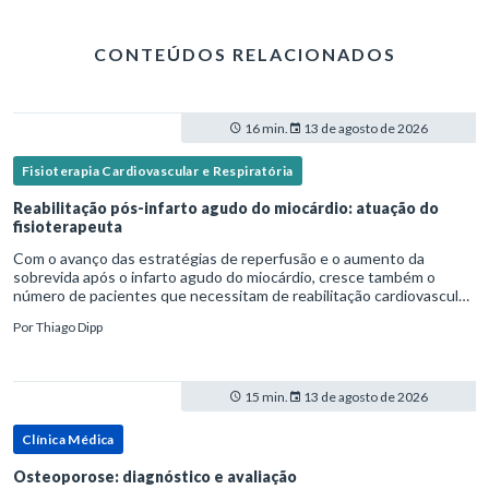
CONTEÚDOS RELACIONADOS
16 min.
13 de agosto de 2026
Fisioterapia Cardiovascular e Respiratória
Reabilitação pós-infarto agudo do miocárdio: atuação do
fisioterapeuta
Com o avanço das estratégias de reperfusão e o aumento da
sobrevida após o infarto agudo do miocárdio, cresce também o
número de pacientes que necessitam de reabilitação cardiovascular
estruturada.Nesse contexto, o fisioterapeuta assume um papel estr
Por
Thiago Dipp
15 min.
13 de agosto de 2026
Clínica Médica
Osteoporose: diagnóstico e avaliação