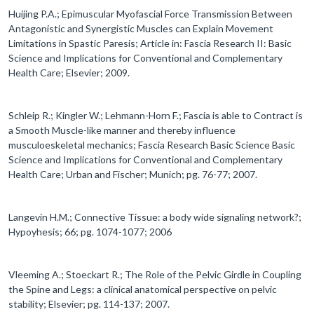
Huijing P.A.; Epimuscular Myofascial Force Transmission Between
Antagonistic and Synergistic Muscles can Explain Movement
Limitations in Spastic Paresis; Article in: Fascia Research II: Basic
Science and Implications for Conventional and Complementary
Health Care; Elsevier; 2009.
Schleip R.; Kingler W.; Lehmann-Horn F.; Fascia is able to Contract is
a Smooth Muscle-like manner and thereby influence
musculoeskeletal mechanics; Fascia Research Basic Science Basic
Science and Implications for Conventional and Complementary
Health Care; Urban and Fischer; Munich; pg. 76-77; 2007.
Langevin H.M.; Connective Tissue: a body wide signaling network?;
Hypoyhesis; 66; pg. 1074-1077; 2006
Vleeming A.; Stoeckart R.; The Role of the Pelvic Girdle in Coupling
the Spine and Legs: a clinical anatomical perspective on pelvic
stability; Elsevier; pg. 114-137; 2007.