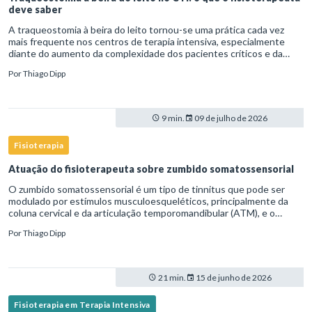
deve saber
A traqueostomia à beira do leito tornou-se uma prática cada vez
mais frequente nos centros de terapia intensiva, especialmente
diante do aumento da complexidade dos pacientes críticos e da
necessidade de ventilação mecânica prolongada.Nesse cenário,
Por
Thiago Dipp
9 min.
09 de julho de 2026
Fisioterapia
Atuação do fisioterapeuta sobre zumbido somatossensorial
O zumbido somatossensorial é um tipo de tinnitus que pode ser
modulado por estímulos musculoesqueléticos, principalmente da
coluna cervical e da articulação temporomandibular (ATM), e o
fisioterapeuta atua diretamente na avaliação e no tratamento des
Por
Thiago Dipp
21 min.
15 de junho de 2026
Fisioterapia em Terapia Intensiva