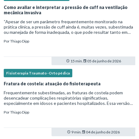
Como avaliar e interpretar a pressão de cuff na ventilação
mecânica invasiva
“Apesar de ser um parâmetro frequentemente monitorado na
prática clínica, a pressão de cuff ainda é, muitas vezes, subestimada
ou manejada de forma inadequada, o que pode resultar tanto em
microaspiração quanto em lesões traqueais significativas. Em
Por
Thiago Dipp
15 min.
05 de junho de 2026
Fisioterapia Traumato-Ortopédica
Fratura de costela: atuação do fisioterapeuta
Frequentemente subestimadas, as fraturas de costela podem
desencadear complicações respiratórias significativas,
especialmente em idosos e pacientes hospitalizados. Essa versão
fica mais fluida para leitura em blogs e materiais científicos.Nesse
Por
Thiago Dipp
cená
9 min.
04 de junho de 2026