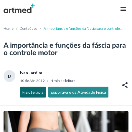
/
/
Home
Conteúdos
A importância e funções da fáscia para o controle
motor
A importância e funções da fáscia para
o controle motor
Ivan Jardim
IJ
10 de Abr, 2019
4 min de leitura
•
Fisioterapia
Esportiva e da Atividade Física