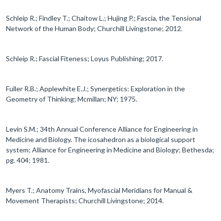
Schleip R.; Findley T.; Chaitow L.; Hujing P.; Fascia, the Tensional
Network of the Human Body; Churchill Livingstone; 2012.
Schleip R.; Fascial Fiteness; Loyus Publishing; 2017.
Fuller R.B.; Applewhite E.J.; Synergetics: Exploration in the
Geometry of Thinking; Mcmillan; NY; 1975.
Levin S.M.; 34th Annual Conference Alliance for Engineering in
Medicine and Biology. The icosahedron as a biological support
system; Alliance for Engineering in Medicine and Biology; Bethesda;
pg. 404; 1981.
Myers T.; Anatomy Trains, Myofascial Meridians for Manual &
Movement Therapists; Churchill Livingstone; 2014.