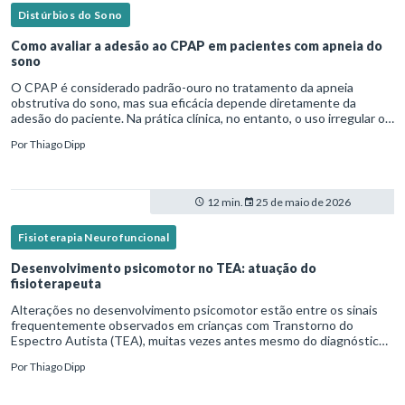
Distúrbios do Sono
Como avaliar a adesão ao CPAP em pacientes com apneia do
sono
O CPAP é considerado padrão-ouro no tratamento da apneia
obstrutiva do sono, mas sua eficácia depende diretamente da
adesão do paciente. Na prática clínica, no entanto, o uso irregular ou
inadequado ainda é uma realidade frequente. Diante disso, surg
Por
Thiago Dipp
12 min.
25 de maio de 2026
Fisioterapia Neurofuncional
Desenvolvimento psicomotor no TEA: atuação do
fisioterapeuta
Alterações no desenvolvimento psicomotor estão entre os sinais
frequentemente observados em crianças com Transtorno do
Espectro Autista (TEA), muitas vezes antes mesmo do diagnóstico
formal.Diante disso, a atuação do fisioterapeuta vai além da reabil
Por
Thiago Dipp