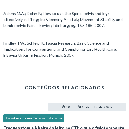
Adams M.A.; Dolan P.; How to use the Spine, pélvis and legs
effectively in lifting; In: Vleeming A.; et al.; Movement Stability and
Lumbopelvic Pain; Elsevier; Edinburg; pg. 167-185; 2007.
Findley T.W.; Schleip R.; Fascia Research: Basic Science and
Implications for Conventional and Complementary Health Care;
Elsevier Urban & Fischer; Munich; 2007.
CONTEÚDOS RELACIONADOS
10 min.
13 de julho de 2026
Fisioterapia em Terapia Intensiva
Traqueostomia à beira do leito no CTI: o que o fisioterapeuta