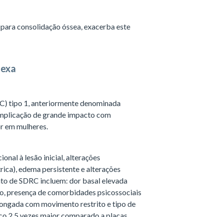
para consolidação óssea, exacerba este
lexa
) tipo 1, anteriormente denominada
complicação de grande impacto com
or em mulheres.
onal à lesão inicial, alterações
ica), edema persistente e alterações
nto de SDRC incluem: dor basal elevada
ino, presença de comorbidades psicossociais
longada com movimento restrito e tipo de
co 2,5 vezes maior comparado a placas