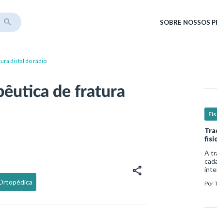
SOBRE
NOSSOS 
ura distal do rádio
êutica de fratura
Fis
Tra
fis
A tr
cada
inte
comp
-Ortopédica
Por
de v