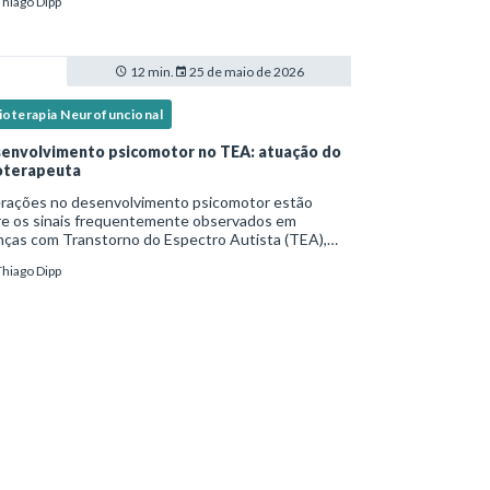
Thiago Dipp
idade frequente. Diante disso, surg
12 min.
25 de maio de 2026
sioterapia Neurofuncional
envolvimento psicomotor no TEA: atuação do
ioterapeuta
erações no desenvolvimento psicomotor estão
re os sinais frequentemente observados em
nças com Transtorno do Espectro Autista (TEA),
tas vezes antes mesmo do diagnóstico
Thiago Dipp
al.Diante disso, a atuação do fisioterapeuta vai
 da reabil