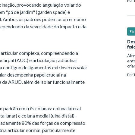
Por
real
pinação, provocando angulação volar do
em "pá de jardim" (garden spade) e
ral. Ambos os padrões podem ocorrer como
s, dependendo da severidade do impacto e da
Fi
Des
fis
ra articular complexa, compreendendo a
Alt
ocarpal (AUC) e articulação radioulnar
ent
cria
a contíguo de ligamentos extrínsecos volar
mui
ular desempenha papel crucial na
Por
form
além
a da ARUD, além de isolar funcionalmente
m padrão em três colunas: coluna lateral
a lunar) e coluna medial (ulna distal),
madamente 80% das forças de compressão
ria articular normal, particularmente