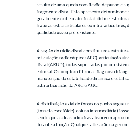
resulta de uma queda com flexão de punho e su
fragmento distal. Esta apresenta deformidade 
geralmente exibe maior instabilidade estrutu
fraturas extra-articulares ou intra-articulare
qualidade óssea pré-existente.
A região do rádio distal constitui uma estrutu
articulação radiocárpica (ARC), articulação uln
distal (ARUD), todas suportadas por um sistem
e dorsal. O complexo fibrocartilaginoso triang
manutenção da estabilidade dinâmica e estátic
esta articulação da ARC e AUC.
A distribuição axial de forças no punho segue u
(fosseta escafóide), coluna intermediária (fosset
sendo que as duas primeiras absorvem aproxi
durante a função. Qualquer alteração na geomet