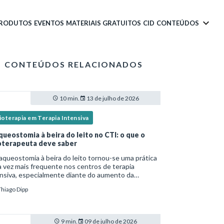
PRODUTOS
EVENTOS
MATERIAIS GRATUITOS
CID
CONTEÚDOS
CONTEÚDOS RELACIONADOS
10 min.
13 de julho de 2026
ioterapia em Terapia Intensiva
queostomia à beira do leito no CTI: o que o
ioterapeuta deve saber
aqueostomia à beira do leito tornou-se uma prática
 vez mais frequente nos centros de terapia
nsiva, especialmente diante do aumento da
lexidade dos pacientes críticos e da necessidade
Thiago Dipp
entilação mecânica prolongada.Nesse cenário,
9 min.
09 de julho de 2026