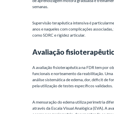
de aprendizagem motora graduada e treinament
semanas.
Supervisão terapêutica intensiva é particularm
anos e naqueles com complicações associadas, 
como SDRC e rigidez articular.
Avaliação fisioterapêuti
A avaliação fisioterapêutica na FDR tem por obj
funcionais e norteamento da reabilitação. Uma
análise sistemática de edema, dor, déficit de f
pela utilização de testes específicos validados.
A mensuração do edema utiliza perimetria difer
através da Escala Visual Analógica (EVA). A 