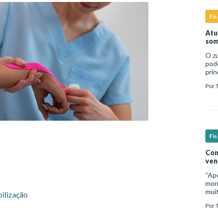
Fis
Atu
som
O zu
pod
prin
temp
Por
dire
Fis
Com
ven
“Ap
moni
mui
bilização
inad
Por
micr
sign