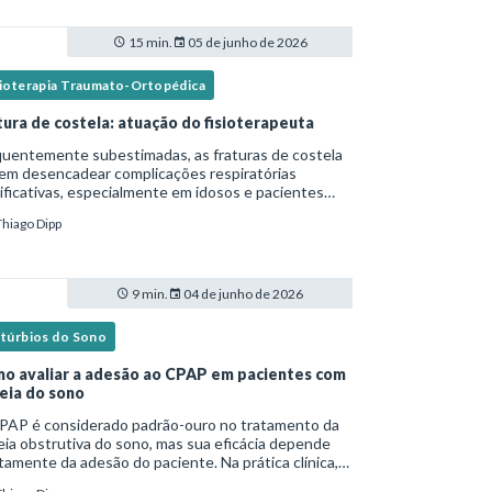
15 min.
05 de junho de 2026
sioterapia Traumato-Ortopédica
tura de costela: atuação do fisioterapeuta
quentemente subestimadas, as fraturas de costela
em desencadear complicações respiratórias
ificativas, especialmente em idosos e pacientes
italizados. Essa versão fica mais fluida para leitura
Thiago Dipp
logs e materiais científicos.Nesse cená
9 min.
04 de junho de 2026
stúrbios do Sono
o avaliar a adesão ao CPAP em pacientes com
eia do sono
PAP é considerado padrão-ouro no tratamento da
ia obstrutiva do sono, mas sua eficácia depende
tamente da adesão do paciente. Na prática clínica,
ntanto, o uso irregular ou inadequado ainda é uma