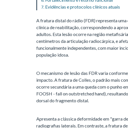
Evidências e protocolos clínicos atuais
A fratura distal do rádio (FDR) representa uma 
clínica de reabilitação, correspondendo a apr
adultos. Esta lesão ocorre na região metafisária 
centímetros da articulação radiocárpica, e af
funcionalmente independentes, com maior inci
população idosa.
O mecanismo de lesão das FDR varia conforme
impacto. A fratura de Colles, o padrão mais c
ocorre secundária a uma queda com o punho e
FOOSH - fall on outstretched hand), resultand
dorsal do fragmento distal.
Apresenta a clássica deformidade em "garra de
radiografias laterais. Em contraste, a fratura d