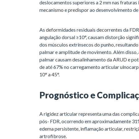
deslocamentos superiores a 2 mm nas fraturas 
mecanismo e predispor ao desenvolvimento de 
As deformidades residuais decorrentes da FDR
angulação dorsal ≥10°, causam distorção signi
dos músculos extrínsecos do punho, resultando
palmar e amplitude de movimento. Além disso, al
palmar causam desalinhamento da ARUD e pote
de até 67% no carregamento articular ulnocarp
10° a 45°.
Prognóstico e Complica
A rigidez articular representa uma das complic
pós- FDR, ocorrendo em aproximadamente 31% d
edema persistente, inflamação articular, restriç
artrofibrose.