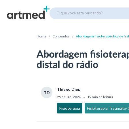
O que você está buscando?
/
/
Home
Conteúdos
Abordagem fisioterapêutica de frat
Abordagem fisioterap
distal do rádio
Thiago Dipp
TD
29 de Jan, 2026
19 min de leitura
•
Fisioterapia
Fisioterapia Traumato