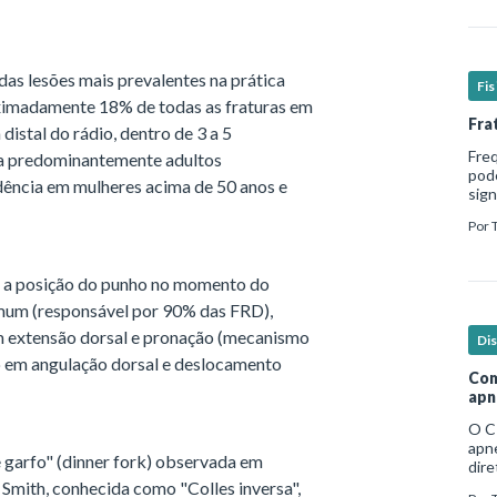
das lesões mais prevalentes na prática
Fi
oximadamente 18% de todas as fraturas em
Fra
distal do rádio, dentro de 3 a 5
Fre
eta predominantemente adultos
pod
dência em mulheres acima de 50 anos e
sign
hosp
Por
em b
 a posição do punho no momento do
omum (responsável por 90% das FRD),
m extensão dorsal e pronação (mecanismo
Di
o em angulação dorsal e deslocamento
Com
apn
O C
apne
 garfo" (dinner fork) observada em
dire
no e
e Smith, conhecida como "Colles inversa",