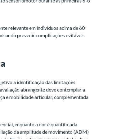
o sensoriomotor durante as primeiras 6-8
ente relevante em indivíduos acima de 60
visando prevenir complicações evitáveis
ca
etivo a identificação das limitações
 avaliação abrangente deve contemplar a
orça e mobilidade articular, complementada
encial, enquanto a dor é quantificada
avaliação da amplitude de movimento (ADM)