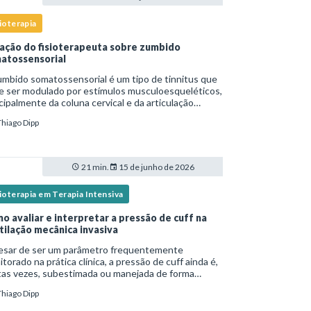
ioterapia
ação do fisioterapeuta sobre zumbido
atossensorial
mbido somatossensorial é um tipo de tinnitus que
e ser modulado por estímulos musculoesqueléticos,
cipalmente da coluna cervical e da articulação
oromandibular (ATM), e o fisioterapeuta atua
Thiago Dipp
tamente na avaliação e no tratamento des
21 min.
15 de junho de 2026
ioterapia em Terapia Intensiva
o avaliar e interpretar a pressão de cuff na
tilação mecânica invasiva
esar de ser um parâmetro frequentemente
torado na prática clínica, a pressão de cuff ainda é,
tas vezes, subestimada ou manejada de forma
equada, o que pode resultar tanto em
Thiago Dipp
oaspiração quanto em lesões traqueais
ificativas. Em