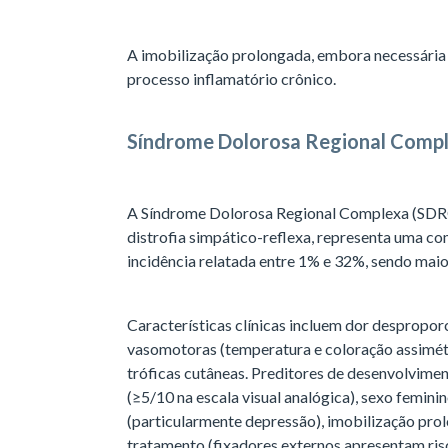
A imobilização prolongada, embora necessária 
processo inflamatório crônico.
Síndrome Dolorosa Regional Comp
A Síndrome Dolorosa Regional Complexa (SDRC
distrofia simpático-reflexa, representa uma 
incidência relatada entre 1% e 32%, sendo mai
Características clínicas incluem dor desproporci
vasomotoras (temperatura e coloração assimétr
tróficas cutâneas. Preditores de desenvolvime
(≥5/10 na escala visual analógica), sexo femin
(particularmente depressão), imobilização pro
tratamento (fixadores externos apresentam ris