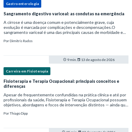
Gastroenterologia
Sangramento digestivo variceal: as condutas na emergência
A cirrose é uma doença comum e potencialmente grave, cuja
evolução é marcada por complicações e descompensações.O
sangramento variceal é uma das principais causas de morbidade e
mortalidade para pessoas com cirrose.Ele é causado pela
Por
Dimitris Rados
hipertensão port
9 min.
13 de agosto de 2026
Carreira em Fisioterapia
Fisioterapia e Terapia Ocupacional: principais conceitos e
diferenças
Apesar de frequentemente confundidas na prática clínica e até por
profissionais da saúde, Fisioterapia e Terapia Ocupacional possuem
objetivos, abordagens e focos de intervenção distintos — ainda que
complementares. Entender essas diferenças é essenc
Por
Thiago Dipp