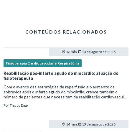
CONTEÚDOS RELACIONADOS
16 min.
13 de agosto de 2026
Fisioterapia Cardiovascular e Respiratória
Reabilitação pós-infarto agudo do miocárdio: atuação do
fisioterapeuta
Com o avanço das estratégias de reperfusão e o aumento da
sobrevida após o infarto agudo do miocárdio, cresce também o
número de pacientes que necessitam de reabilitação cardiovascular
estruturada.Nesse contexto, o fisioterapeuta assume um papel estr
Por
Thiago Dipp
14 min.
13 de agosto de 2026