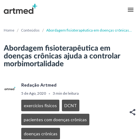
/
/
Home
Conteúdos
Abordagem fisioterapêutica em doenças crônicas
ajuda a controlar morbimortalidade
Abordagem fisioterapêutica em
doenças crônicas ajuda a controlar
morbimortalidade
Redação Artmed
5 de Ago, 2020
3 min de leitura
•
exercícios físicos
DCNT
pacientes com doenças crônicas
doenças crônicas