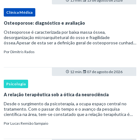
15 min.
13 de agosto de 2026
Clínica Médica
Osteoporose: diagnóstico e avaliação
Osteoporose é caracterizada por baixa massa óssea,
desorganização microarquitetural do osso e fragilidade
óssea.Apesar de esta ser a definição geral de osteoporose cunhada
pela Organização Mundial da Saúde, ela tem um enfoque
Por
Dimitris Rados
patofisiológico, e não c
12 min.
07 de agosto de 2026
Psicologia
A relação terapêutica sob a ótica da neurociência
Desde o surgimento da psicoterapia, a ocupa espaço central no
tratamento. Com o passar do tempo e o avanço da pesquisa
científica na área, tem-se constatado que a relação terapêutica é
um dos principais mecanismos associados à mudança, sendo consist
Por
Lucas Remião Sampaio