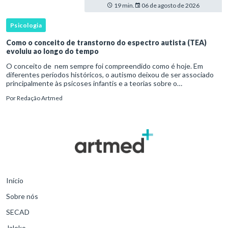
19 min.
06 de agosto de 2026
Psicologia
Como o conceito de transtorno do espectro autista (TEA)
evoluiu ao longo do tempo
O conceito de nem sempre foi compreendido como é hoje. Em
diferentes períodos históricos, o autismo deixou de ser associado
principalmente às psicoses infantis e a teorias sobre o
desenvolvimento humano para ser reconhecido como um
Por
Redação Artmed
transtorno do des
Início
Sobre nós
SECAD
Jaleko