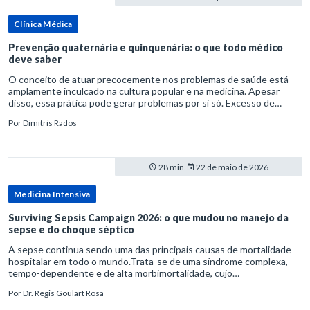
Clínica Médica
Prevenção quaternária e quinquenária: o que todo médico
deve saber
O conceito de atuar precocemente nos problemas de saúde está
amplamente inculcado na cultura popular e na medicina. Apesar
disso, essa prática pode gerar problemas por si só. Excesso de
diagnósticos e de tratamentos podem advir de prevenção excessiva
Por
Dimitris Rados
28 min.
22 de maio de 2026
Medicina Intensiva
Surviving Sepsis Campaign 2026: o que mudou no manejo da
sepse e do choque séptico
A sepse continua sendo uma das principais causas de mortalidade
hospitalar em todo o mundo.Trata-se de uma síndrome complexa,
tempo-dependente e de alta morbimortalidade, cujo
reconhecimento precoce e manejo estruturado são determinantes
Por
Dr. Regis Goulart Rosa
para o desfe