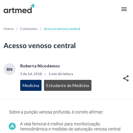
/
/
Home
Conteúdos
Acesso venoso central
Acesso venoso central
Roberta Nicodemos
RN
3 de Jul, 2018
1 min de leitura
•
Medicina
Estudante de Medicina