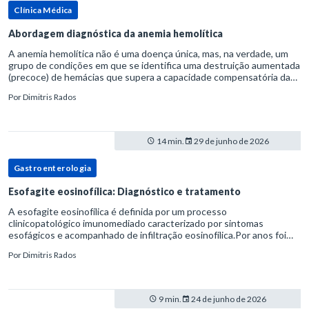
Clínica Médica
Abordagem diagnóstica da anemia hemolítica
A anemia hemolítica não é uma doença única, mas, na verdade, um
grupo de condições em que se identifica uma destruição aumentada
(precoce) de hemácias que supera a capacidade compensatória da
medula óssea.Como a vida média normal da hemácia é de apro
Por
Dimitris Rados
14 min.
29 de junho de 2026
Gastroenterologia
Esofagite eosinofílica: Diagnóstico e tratamento
A esofagite eosinofílica é definida por um processo
clinicopatológico imunomediado caracterizado por sintomas
esofágicos e acompanhado de infiltração eosinofílica.Por anos foi
considerada uma manifestação dentro do espectro da doença do
Por
Dimitris Rados
refluxo gastr
9 min.
24 de junho de 2026