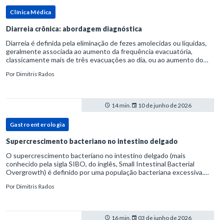
Clínica Médica
Diarreia crônica: abordagem diagnóstica
Diarreia é definida pela eliminação de fezes amolecidas ou líquidas,
geralmente associada ao aumento da frequência evacuatória,
classicamente mais de três evacuações ao dia, ou ao aumento do
volume fecal.Na prática, a consistência das fezes costuma s
Por
Dimitris Rados
14 min.
10 de junho de 2026
Gastroenterologia
Supercrescimento bacteriano no intestino delgado
O supercrescimento bacteriano no intestino delgado (mais
conhecido pela sigla SIBO, do inglês, Small Intestinal Bacterial
Overgrowth) é definido por uma população bacteriana excessiva.
rata-se de uma forma específica de disbiose do trato digestivo. P
Por
Dimitris Rados
16 min.
03 de junho de 2026