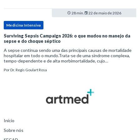
28 min.
22 de maio de 2026
Medicina Intensiva
Surviving Sepsis Campaign 2026: o que mudou no manejo da
sepse e do choque séptico
A sepse continua sendo uma das principais causas de mortalidade
hospitalar em todo o mundo.Trata-se de uma síndrome complexa,
tempo-dependente e de alta morbimortalidade, cujo
reconhecimento precoce e manejo estruturado são determinantes
Por
Dr. Regis Goulart Rosa
para o desfe
Início
Sobre nós
SECAD