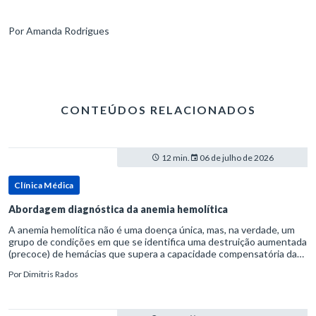
Por Amanda Rodrigues
CONTEÚDOS RELACIONADOS
12 min.
06 de julho de 2026
Clínica Médica
Abordagem diagnóstica da anemia hemolítica
A anemia hemolítica não é uma doença única, mas, na verdade, um
grupo de condições em que se identifica uma destruição aumentada
(precoce) de hemácias que supera a capacidade compensatória da
medula óssea.Como a vida média normal da hemácia é de apro
Por
Dimitris Rados