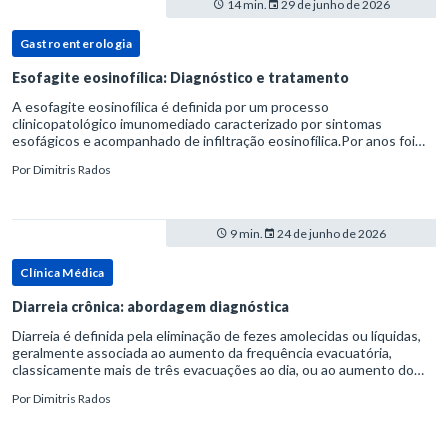
14 min.
29 de junho de 2026
Gastroenterologia
Esofagite eosinofílica: Diagnóstico e tratamento
A esofagite eosinofílica é definida por um processo
clinicopatológico imunomediado caracterizado por sintomas
esofágicos e acompanhado de infiltração eosinofílica.Por anos foi
considerada uma manifestação dentro do espectro da doença do
Por
Dimitris Rados
refluxo gastr
9 min.
24 de junho de 2026
Clínica Médica
Diarreia crônica: abordagem diagnóstica
Diarreia é definida pela eliminação de fezes amolecidas ou líquidas,
geralmente associada ao aumento da frequência evacuatória,
classicamente mais de três evacuações ao dia, ou ao aumento do
volume fecal.Na prática, a consistência das fezes costuma s
Por
Dimitris Rados