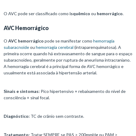
O AVC pode ser classificado como
isquêmico
ou
hemorrágico
.
AVC Hemorrágico
O
AVC hemorrágico
pode se manifestar como
hemorragia
subaracnoide
ou
hemorragia cerebral
(intraparenquimatosa). A
primeira ocorre quando há extravasamento de sangue para o espaço
subaracnoideo, geralmente por ruptura de aneurisma intracraniano.
A hemorragia cerebral é a principal forma de AVC hemorrágico e
usualmente está associada à hipertensão arterial.
Sinais e sintomas:
Pico hipertensivo + rebaixamento do nível de
consciência + sinal focal.
Diagnóstico:
TC de crânio sem contraste.
Tratamento:
Tratar SEMPRE se PAS > 200mmHg ou PAM >