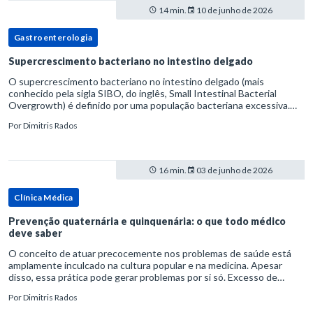
14 min.
10 de junho de 2026
Gastroenterologia
Supercrescimento bacteriano no intestino delgado
O supercrescimento bacteriano no intestino delgado (mais
conhecido pela sigla SIBO, do inglês, Small Intestinal Bacterial
Overgrowth) é definido por uma população bacteriana excessiva.
rata-se de uma forma específica de disbiose do trato digestivo. P
Por
Dimitris Rados
16 min.
03 de junho de 2026
Clínica Médica
Prevenção quaternária e quinquenária: o que todo médico
deve saber
O conceito de atuar precocemente nos problemas de saúde está
amplamente inculcado na cultura popular e na medicina. Apesar
disso, essa prática pode gerar problemas por si só. Excesso de
diagnósticos e de tratamentos podem advir de prevenção excessiva
Por
Dimitris Rados