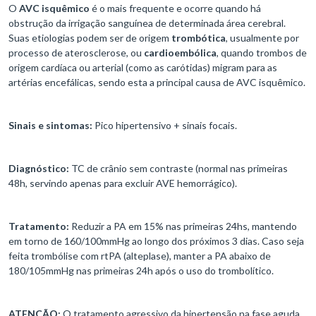
O
AVC isquêmico
é o mais frequente e ocorre quando há
obstrução da irrigação sanguínea de determinada área cerebral.
Suas etiologias podem ser de origem
trombótica
, usualmente por
processo de aterosclerose, ou
cardioembólica
, quando trombos de
origem cardíaca ou arterial (como as carótidas) migram para as
artérias encefálicas, sendo esta a principal causa de AVC isquêmico.
Sinais e sintomas:
Pico hipertensivo + sinais focais.
Diagnóstico:
TC de crânio sem contraste (normal nas primeiras
48h, servindo apenas para excluir AVE hemorrágico).
Tratamento:
Reduzir a PA em 15% nas primeiras 24hs, mantendo
em torno de 160/100mmHg ao longo dos próximos 3 dias. Caso seja
feita trombólise com rtPA (alteplase), manter a PA abaixo de
180/105mmHg nas primeiras 24h após o uso do trombolítico.
ATENÇÃO:
O tratamento agressivo da hipertensão na fase aguda