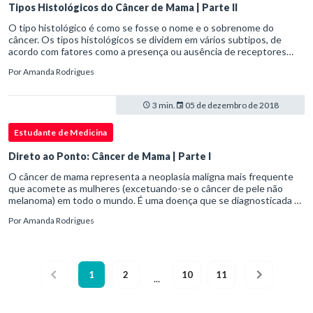
Tipos Histológicos do Câncer de Mama | Parte II
O tipo histológico é como se fosse o nome e o sobrenome do
câncer. Os tipos histológicos se dividem em vários subtipos, de
acordo com fatores como a presença ou ausência de receptores
hormonais e extensão do tumor. Os tipos mais básicos de câncer de
Por
Amanda Rodrigues
mama são:
3 min.
05 de dezembro de 2018
Estudante de Medicina
Direto ao Ponto: Câncer de Mama | Parte I
O câncer de mama representa a neoplasia maligna mais frequente
que acomete as mulheres (excetuando-se o câncer de pele não
melanoma) em todo o mundo. É uma doença que se diagnosticada e
tratada oportunamente apresenta bom prognóstico e possibilita
Por
Amanda Rodrigues
terapias mais efetivas e menos agressivas.
1
2
10
11
...