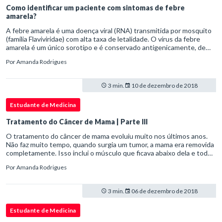
Como identificar um paciente com sintomas de febre
amarela?
A febre amarela é uma doença viral (RNA) transmitida por mosquito
(família Flaviviridae) com alta taxa de letalidade. O vírus da febre
amarela é um único sorotipo e é conservado antigenicamente, de
modo que a vacina protege contra todas as cepas do vírus.
Por
Amanda Rodrigues
3 min.
10 de dezembro de 2018
Estudante de Medicina
Tratamento do Câncer de Mama | Parte III
O tratamento do câncer de mama evoluiu muito nos últimos anos.
Não faz muito tempo, quando surgia um tumor, a mama era removida
completamente. Isso inclui o músculo que ficava abaixo dela e todos
os gânglios da região axilar. Atualmente, as cirurgias costumam ser
Por
Amanda Rodrigues
menos invasivas. Com frequência, faz-se necessário apenas a
retirada de pequenos fragmentos da mama e de alguns gânglios
axilares.
3 min.
06 de dezembro de 2018
Estudante de Medicina