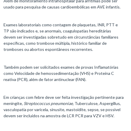
Além de monitoramento intrahospitalar para arritmias pode ser
usado para pesquisa de causas cardioembólicas em AVE infantis.
Exames laboratoriais como contagem de plaquetas, INR, PTT e
TP são indicados e, se anormais, coagulopatias hereditárias
devem ser investigadas sobretudo em circunstâncias familiares
específicas, como trombose múltipla, histórico familiar de
tromboses ou abortos espontâneos recorrentes.
Também podem ser solicitados exames de provas Inflamatórias
como Velocidade de hemossedimentação (VHS) e Proteína C
reativa (PCR), além de fator antinuclear (FAN).
Em crianças com febre deve ser feita investigação pertinente para
meningite,
Streptococcus pneumoniae
, Tuberculose, Aspergillus,
vasculopatia por varicela, sinusite, mastoidite, sepse, se possível
devem ser incluídos na amostra de LCR PCR para VZV e HSV.