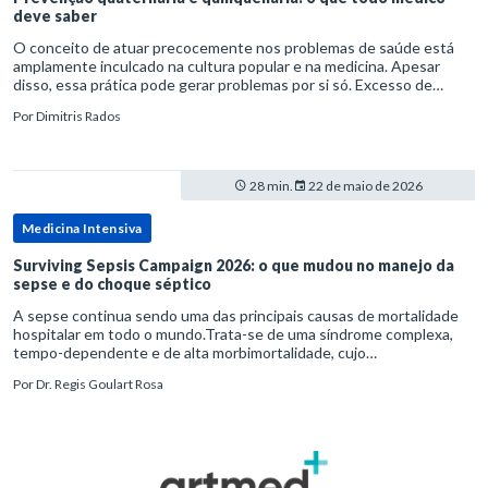
deve saber
O conceito de atuar precocemente nos problemas de saúde está
amplamente inculcado na cultura popular e na medicina. Apesar
disso, essa prática pode gerar problemas por si só. Excesso de
diagnósticos e de tratamentos podem advir de prevenção excessiva
Por
Dimitris Rados
28 min.
22 de maio de 2026
Medicina Intensiva
Surviving Sepsis Campaign 2026: o que mudou no manejo da
sepse e do choque séptico
A sepse continua sendo uma das principais causas de mortalidade
hospitalar em todo o mundo.Trata-se de uma síndrome complexa,
tempo-dependente e de alta morbimortalidade, cujo
reconhecimento precoce e manejo estruturado são determinantes
Por
Dr. Regis Goulart Rosa
para o desfe