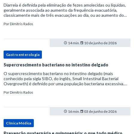
Diarreia é definida pela eliminação de fezes amolecidas ou líquidas,
geralmente associada ao aumento da frequência evacuatória,
classicamente mais de três evacuações ao dia, ou ao aumento do
volume fecal.Na prática, a consistência das fezes costuma s
Por
Dimitris Rados
14 min.
10 de junho de 2026
Gastroenterologia
Supercrescimento bacteriano no intestino delgado
O supercrescimento bacteriano no intestino delgado (mais
conhecido pela sigla SIBO, do inglês, Small Intestinal Bacterial
Overgrowth) é definido por uma população bacteriana excessiva.
rata-se de uma forma específica de disbiose do trato digestivo. P
Por
Dimitris Rados
16 min.
03 de junho de 2026
Clínica Médica
Prevenção quaternária e quinquenária: o que todo médico