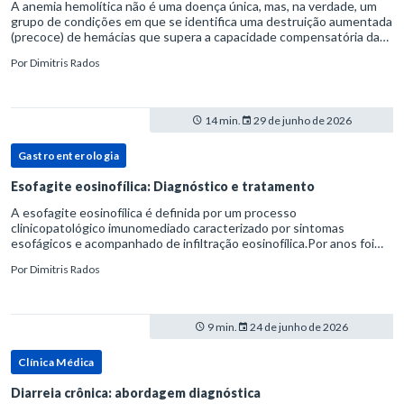
A anemia hemolítica não é uma doença única, mas, na verdade, um
grupo de condições em que se identifica uma destruição aumentada
(precoce) de hemácias que supera a capacidade compensatória da
medula óssea.Como a vida média normal da hemácia é de apro
Por
Dimitris Rados
14 min.
29 de junho de 2026
Gastroenterologia
Esofagite eosinofílica: Diagnóstico e tratamento
A esofagite eosinofílica é definida por um processo
clinicopatológico imunomediado caracterizado por sintomas
esofágicos e acompanhado de infiltração eosinofílica.Por anos foi
considerada uma manifestação dentro do espectro da doença do
Por
Dimitris Rados
refluxo gastr
9 min.
24 de junho de 2026
Clínica Médica
Diarreia crônica: abordagem diagnóstica