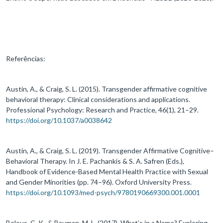
Referências:
Austin, A., & Craig, S. L. (2015). Transgender affirmative cognitive
behavioral therapy: Clinical considerations and applications.
Professional Psychology: Research and Practice, 46(1), 21–29.
https://doi.org/10.1037/a0038642
Austin, A., & Craig, S. L. (2019). Transgender Affirmative Cognitive–
Behavioral Therapy. In J. E. Pachankis & S. A. Safren (Eds.),
Handbook of Evidence-Based Mental Health Practice with Sexual
and Gender Minorities (pp. 74–96). Oxford University Press.
https://doi.org/10.1093/med-psych/9780190669300.001.0001
Belous, C. K., & Bauman, M. L. (2017). What’s in a Name? Exploring