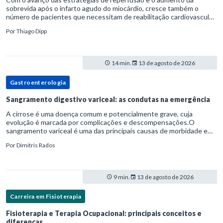
sobrevida após o infarto agudo do miocárdio, cresce também o
número de pacientes que necessitam de reabilitação cardiovascular
estruturada.Nesse contexto, o fisioterapeuta assume um papel estr
Por
Thiago Dipp
14 min.
13 de agosto de 2026
Gastroenterologia
Sangramento digestivo variceal: as condutas na emergência
A cirrose é uma doença comum e potencialmente grave, cuja
evolução é marcada por complicações e descompensações.O
sangramento variceal é uma das principais causas de morbidade e
mortalidade para pessoas com cirrose.Ele é causado pela
Por
Dimitris Rados
hipertensão port
9 min.
13 de agosto de 2026
Carreira em Fisioterapia
Fisioterapia e Terapia Ocupacional: principais conceitos e
diferenças