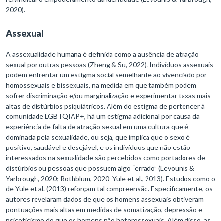
2020).
Assexual
A assexualidade humana é definida como a ausência de atração
sexual por outras pessoas (Zheng & Su, 2022). Indivíduos assexuais
podem enfrentar um estigma social semelhante ao vivenciado por
homossexuais e bissexuais, na medida em que também podem
sofrer discriminação e/ou marginalização e experimentar taxas mais
altas de distúrbios psiquiátricos. Além do estigma de pertencer à
comunidade LGBTQIAP+, há um estigma adicional por causa da
experiência de falta de atração sexual em uma cultura que é
dominada pela sexualidade, ou seja, que implica que o sexo é
positivo, saudável e desejável, e os indivíduos que não estão
interessados na sexualidade são percebidos como portadores de
distúrbios ou pessoas que possuem algo “errado” (Levounis &
Yarbrough, 2020; Rothblum, 2020; Yule et al., 2013). Estudos como o
de Yule et al. (2013) reforçam tal compreensão. Especificamente, os
autores revelaram dados de que os homens assexuais obtiveram
pontuações mais altas em medidas de somatização, depressão e
psicoticismo do que os homens não heterossexuais. Além disso, as