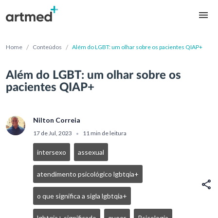
/
/
Home
Conteúdos
Além do LGBT: um olhar sobre os pacientes QIAP+
Além do LGBT: um olhar sobre os
pacientes QIAP+
Nilton Correia
17 de Jul, 2023
11 min de leitura
•
intersexo
assexual
atendimento psicológico lgbtqia+
o que significa a sigla lgbtqia+
lgbtqia+ significado
queer
Psicologia