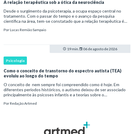
A relação terapêutica sob a ótica da neurociência
Desde o surgimento da psicoterapia, a ocupa espaço central no
tratamento. Com o passar do tempo e o avanço da pesquisa
científica na área, tem-se constatado que a relação terapêutica é
um dos principais mecanismos associados à mudança, sendo consist
Por
Lucas Remião Sampaio
19 min.
06 de agosto de 2026
Psicologia
Como o conceito de transtorno do espectro autista (TEA)
evoluiu ao longo do tempo
O conceito de nem sempre foi compreendido como é hoje. Em
diferentes períodos históricos, o autismo deixou de ser associado
principalmente às psicoses infantis e a teorias sobre o
desenvolvimento humano para ser reconhecido como um
Por
Redação Artmed
transtorno do des