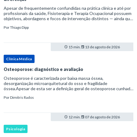
Apesar de frequentemente confundidas na prática clínica e até por
profissionais da saúde, Fisioterapia e Terapia Ocupacional possuem
objetivos, abordagens e focos de intervenção distintos — ainda que
complementares. Entender essas diferenças é essenc
Por
Thiago Dipp
15 min.
13 de agosto de 2026
Clínica Médica
Osteoporose: diagnóstico e avaliação
Osteoporose é caracterizada por baixa massa óssea,
desorganização microarquitetural do osso e fragilidade
óssea.Apesar de esta ser a definição geral de osteoporose cunhada
pela Organização Mundial da Saúde, ela tem um enfoque
Por
Dimitris Rados
patofisiológico, e não c
12 min.
07 de agosto de 2026
Psicologia