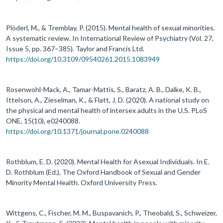
Plöderl, M., & Tremblay, P. (2015). Mental health of sexual minorities.
A systematic review. In International Review of Psychiatry (Vol. 27,
Issue 5, pp. 367–385). Taylor and Francis Ltd.
https://doi.org/10.3109/09540261.2015.1083949
Rosenwohl-Mack, A., Tamar-Mattis, S., Baratz, A. B., Dalke, K. B.,
Ittelson, A., Zieselman, K., & Flatt, J. D. (2020). A national study on
the physical and mental health of intersex adults in the U.S. PLoS
ONE, 15(10), e0240088.
https://doi.org/10.1371/journal.pone.0240088
Rothblum, E. D. (2020). Mental Health for Asexual Individuals. In E.
D. Rothblum (Ed.), The Oxford Handbook of Sexual and Gender
Minority Mental Health. Oxford University Press.
Wittgens, C., Fischer, M. M., Buspavanich, P., Theobald, S., Schweizer,