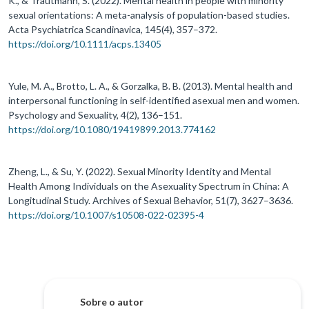
K., & Trautmann, S. (2022). Mental health in people with minority
sexual orientations: A meta-analysis of population-based studies.
Acta Psychiatrica Scandinavica, 145(4), 357–372.
https://doi.org/10.1111/acps.13405
Yule, M. A., Brotto, L. A., & Gorzalka, B. B. (2013). Mental health and
interpersonal functioning in self-identified asexual men and women.
Psychology and Sexuality, 4(2), 136–151.
https://doi.org/10.1080/19419899.2013.774162
Zheng, L., & Su, Y. (2022). Sexual Minority Identity and Mental
Health Among Individuals on the Asexuality Spectrum in China: A
Longitudinal Study. Archives of Sexual Behavior, 51(7), 3627–3636.
https://doi.org/10.1007/s10508-022-02395-4
Sobre o autor