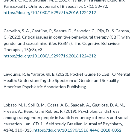
Pansexuality Online. Journal of Bisexuality, 17(1), 58–72.
https://doi.org/10.1080/15299716.2016.1224212
Carvalho, S. A., Castilho, P., Seabra, D., Salvador, C., Rijo, D., & Carona,
C. (2022). Critical issues in cognitive behavioural therapy (CBT) with
gender and sexual minorities (GSMs). The Cognitive Behaviour
Therapist, 15(e3), e3.
https://doi.org/10.1080/15299716.2016.1224212
Levounis, P., & Yarbrough, E. (2020). Pocket Guide to LGBTQ Mental
Health: Understanding the Spectrum of Gender and Sexuality.
American Psychiatric Association Publishing.
Lobato, M. I., Soll, B. M., Costa, A. B., Saadeh, A., Gagliotti, D. A. M.,
Fresán, A., Reed, G., & Robles, R. (2019). Psychological distress
among transgender people in Brazil: Frequency, intensity and social
causation – an ICD-11 field study. Brazilian Journal of Psychiatry,
41(4), 310–315.
https://doi.org/10.1590/1516-4446-2018-0052