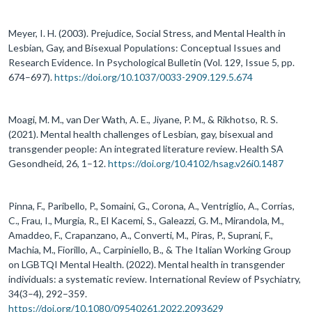
Meyer, I. H. (2003). Prejudice, Social Stress, and Mental Health in
Lesbian, Gay, and Bisexual Populations: Conceptual Issues and
Research Evidence. In Psychological Bulletin (Vol. 129, Issue 5, pp.
674–697).
https://doi.org/10.1037/0033-2909.129.5.674
Moagi, M. M., van Der Wath, A. E., Jiyane, P. M., & Rikhotso, R. S.
(2021). Mental health challenges of Lesbian, gay, bisexual and
transgender people: An integrated literature review. Health SA
Gesondheid, 26, 1–12.
https://doi.org/10.4102/hsag.v26i0.1487
Pinna, F., Paribello, P., Somaini, G., Corona, A., Ventriglio, A., Corrias,
C., Frau, I., Murgia, R., El Kacemi, S., Galeazzi, G. M., Mirandola, M.,
Amaddeo, F., Crapanzano, A., Converti, M., Piras, P., Suprani, F.,
Machia, M., Fiorillo, A., Carpiniello, B., & The Italian Working Group
on LGBTQI Mental Health. (2022). Mental health in transgender
individuals: a systematic review. International Review of Psychiatry,
34(3–4), 292–359.
https://doi.org/10.1080/09540261.2022.2093629