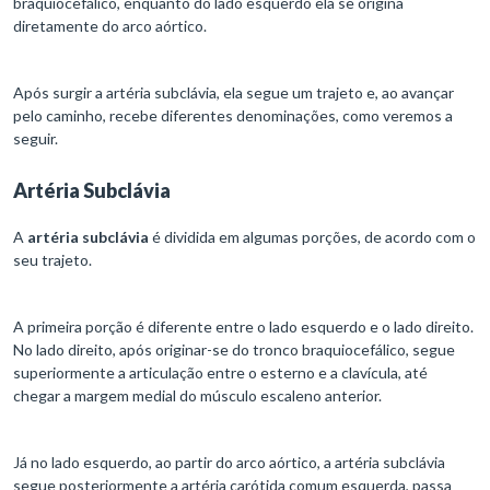
braquiocefálico, enquanto do lado esquerdo ela se origina
diretamente do arco aórtico.
Após surgir a artéria subclávia, ela segue um trajeto e, ao avançar
pelo caminho, recebe diferentes denominações, como veremos a
seguir.
Artéria Subclávia
A
artéria subclávia
é dividida em algumas porções, de acordo com o
seu trajeto.
A primeira porção é diferente entre o lado esquerdo e o lado direito.
No lado direito, após originar-se do tronco braquiocefálico, segue
superiormente a articulação entre o esterno e a clavícula, até
chegar a margem medial do músculo escaleno anterior.
Já no lado esquerdo, ao partir do arco aórtico, a artéria subclávia
segue posteriormente a artéria carótida comum esquerda, passa