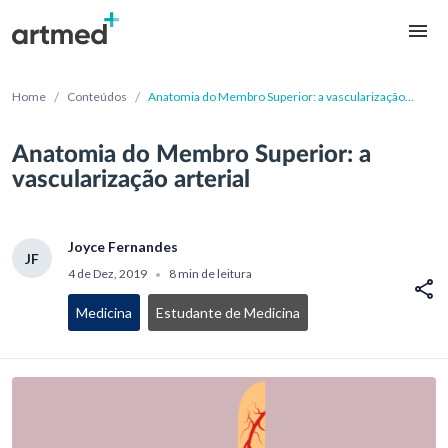
/
/
Home
Conteúdos
Anatomia do Membro Superior: a vascularização
arterial
Anatomia do Membro Superior: a
vascularização arterial
Joyce Fernandes
JF
4 de Dez, 2019
8 min de leitura
•
Medicina
Estudante de Medicina