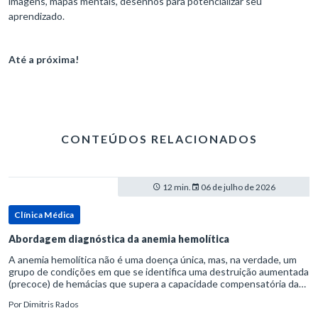
imagens, mapas mentais, desenhos para potencializar seu
aprendizado.
Até a próxima!
CONTEÚDOS RELACIONADOS
12 min.
06 de julho de 2026
Clínica Médica
Abordagem diagnóstica da anemia hemolítica
A anemia hemolítica não é uma doença única, mas, na verdade, um
grupo de condições em que se identifica uma destruição aumentada
(precoce) de hemácias que supera a capacidade compensatória da
medula óssea.Como a vida média normal da hemácia é de apro
Por
Dimitris Rados