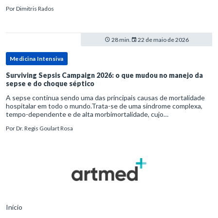
diagnósticos e de tratamentos podem advir de prevenção excessiva
Por
Dimitris Rados
28 min.
22 de maio de 2026
Medicina Intensiva
Surviving Sepsis Campaign 2026: o que mudou no manejo da
sepse e do choque séptico
A sepse continua sendo uma das principais causas de mortalidade
hospitalar em todo o mundo.Trata-se de uma síndrome complexa,
tempo-dependente e de alta morbimortalidade, cujo
reconhecimento precoce e manejo estruturado são determinantes
Por
Dr. Regis Goulart Rosa
para o desfe
Início