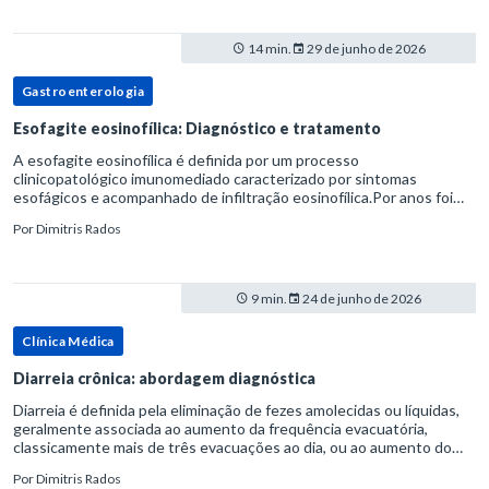
14 min.
29 de junho de 2026
Gastroenterologia
Esofagite eosinofílica: Diagnóstico e tratamento
A esofagite eosinofílica é definida por um processo
clinicopatológico imunomediado caracterizado por sintomas
esofágicos e acompanhado de infiltração eosinofílica.Por anos foi
considerada uma manifestação dentro do espectro da doença do
Por
Dimitris Rados
refluxo gastr
9 min.
24 de junho de 2026
Clínica Médica
Diarreia crônica: abordagem diagnóstica
Diarreia é definida pela eliminação de fezes amolecidas ou líquidas,
geralmente associada ao aumento da frequência evacuatória,
classicamente mais de três evacuações ao dia, ou ao aumento do
volume fecal.Na prática, a consistência das fezes costuma s
Por
Dimitris Rados