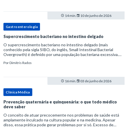
14 min.
10 de junho de 2026
Gastroenterologia
Supercrescimento bacteriano no intestino delgado
O supercrescimento bacteriano no intestino delgado (mais
conhecido pela sigla SIBO, do inglês, Small Intestinal Bacterial
Overgrowth) é definido por uma população bacteriana excessiva.
rata-se de uma forma específica de disbiose do trato digestivo. P
Por
Dimitris Rados
16 min.
03 de junho de 2026
Clínica Médica
Prevenção quaternária e quinquenária: o que todo médico
deve saber
O conceito de atuar precocemente nos problemas de saúde está
amplamente inculcado na cultura popular e na medicina. Apesar
disso, essa prática pode gerar problemas por si só. Excesso de