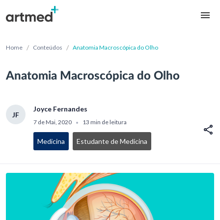
/
/
Home
Conteúdos
Anatomia Macroscópica do Olho
Anatomia Macroscópica do Olho
Joyce Fernandes
JF
7 de Mai, 2020
13 min de leitura
•
Medicina
Estudante de Medicina