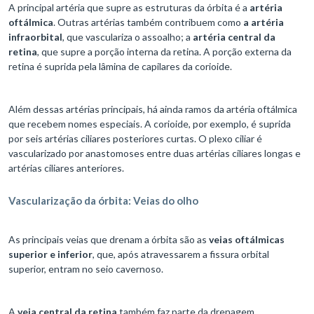
A principal artéria que supre as estruturas da órbita é a
artéria
oftálmica
. Outras artérias também contribuem como
a artéria
infraorbital
, que vasculariza o assoalho; a
artéria central da
retina
, que supre a porção interna da retina. A porção externa da
retina é suprida pela lâmina de capilares da corioide.
Além dessas artérias principais, há ainda ramos da artéria oftálmica
que recebem nomes especiais. A corioide, por exemplo, é suprida
por seis artérias ciliares posteriores curtas. O plexo ciliar é
vascularizado por anastomoses entre duas artérias ciliares longas e
artérias ciliares anteriores.
Vascularização da órbita: Veias do olho
As principais veias que drenam a órbita são as
veias oftálmicas
superior e inferior
, que, após atravessarem a fissura orbital
superior, entram no seio cavernoso.
A
veia central da retina
também faz parte da drenagem,