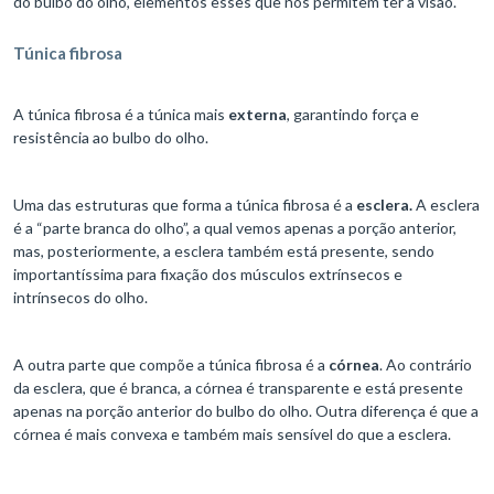
do bulbo do olho, elementos esses que nos permitem ter a visão.
Túnica fibrosa
A túnica fibrosa é a túnica mais
externa
, garantindo força e
resistência ao bulbo do olho.
Uma das estruturas que forma a túnica fibrosa é a
esclera.
A esclera
é a “parte branca do olho”, a qual vemos apenas a porção anterior,
mas, posteriormente, a esclera também está presente, sendo
importantíssima para fixação dos músculos extrínsecos e
intrínsecos do olho.
A outra parte que compõe a túnica fibrosa é a
córnea
. Ao contrário
da esclera, que é branca, a córnea é transparente e está presente
apenas na porção anterior do bulbo do olho. Outra diferença é que a
córnea é mais convexa e também mais sensível do que a esclera.