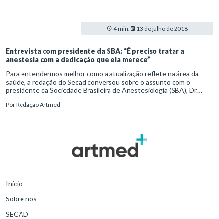
4 min.
13 de julho de 2018
Entrevista com presidente da SBA: “É preciso tratar a
anestesia com a dedicação que ela merece”
Para entendermos melhor como a atualização reflete na área da
saúde, a redação do Secad conversou sobre o assunto com o
presidente da Sociedade Brasileira de Anestesiologia (SBA), Dr.
Sérgio Luiz do Logar Mattos. Veja o que o profissional declara como
Por
Redação Artmed
imprescindível para o aprimoramento constante de
anestesiologistas.
Início
Sobre nós
SECAD