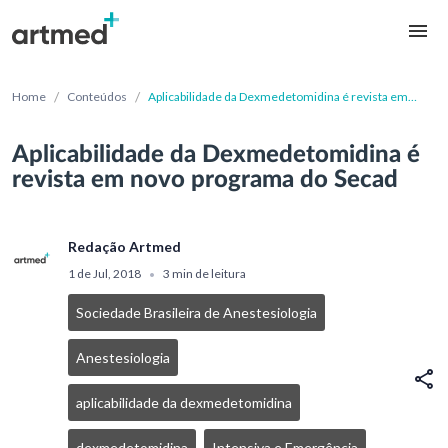
/
/
Home
Conteúdos
Aplicabilidade da Dexmedetomidina é revista em
novo programa do Secad
Aplicabilidade da Dexmedetomidina é
revista em novo programa do Secad
Redação Artmed
1 de Jul, 2018
3 min de leitura
•
Sociedade Brasileira de Anestesiologia
Anestesiologia
aplicabilidade da dexmedetomidina
dexmedetomidina
Intensiva e Emergência