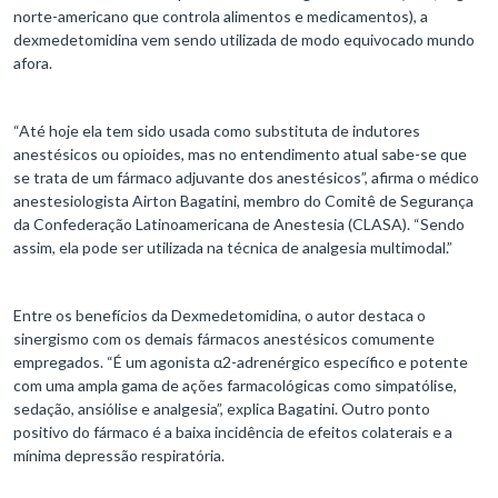
norte-americano que controla alimentos e medicamentos), a
dexmedetomidina vem sendo utilizada de modo equivocado mundo
afora.
“Até hoje ela tem sido usada como substituta de indutores
anestésicos ou opioides, mas no entendimento atual sabe-se que
se trata de um fármaco adjuvante dos anestésicos”, afirma o médico
anestesiologista Airton Bagatini, membro do Comitê de Segurança
da Confederação Latinoamericana de Anestesia (CLASA). “Sendo
assim, ela pode ser utilizada na técnica de analgesia multimodal.”
Entre os benefícios da Dexmedetomidina, o autor destaca o
sinergismo com os demais fármacos anestésicos comumente
empregados. “É um agonista α2-adrenérgico específico e potente
com uma ampla gama de ações farmacológicas como simpatólise,
sedação, ansiólise e analgesia”, explica Bagatini. Outro ponto
positivo do fármaco é a baixa incidência de efeitos colaterais e a
mínima depressão respiratória.