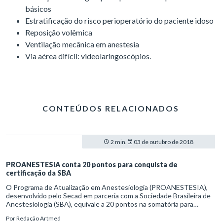
básicos
Estratificação do risco perioperatório do paciente idoso
Reposição volêmica
Ventilação mecânica em anestesia
Via aérea difícil: videolaringoscópios.
CONTEÚDOS RELACIONADOS
2 min.
03 de outubro de 2018
PROANESTESIA conta 20 pontos para conquista de
certificação da SBA
O Programa de Atualização em Anestesiologia (PROANESTESIA),
desenvolvido pelo Secad em parceria com a Sociedade Brasileira de
Anestesiologia (SBA), equivale a 20 pontos na somatória para
obtenção do Certificado de Educação Permanente de
Por
Redação Artmed
Anestesiologia (Cepe-A).