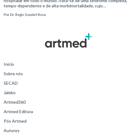
hospitalar em todo o mundo.Trata-se de uma síndrome complexa,
tempo-dependente e de alta morbimortalidade, cujo
reconhecimento precoce e manejo estruturado são determinantes
Por
Dr. Regis Goulart Rosa
para o desfe
Início
Sobre nós
SECAD
Jaleko
Artmed360
Artmed Editora
Pós Artmed
Autores