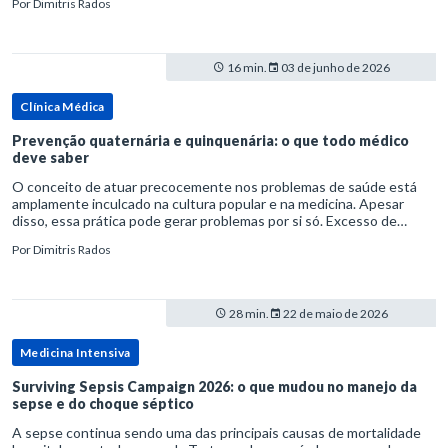
Por
Dimitris Rados
16 min.
03 de junho de 2026
Clínica Médica
Prevenção quaternária e quinquenária: o que todo médico
deve saber
O conceito de atuar precocemente nos problemas de saúde está
amplamente inculcado na cultura popular e na medicina. Apesar
disso, essa prática pode gerar problemas por si só. Excesso de
diagnósticos e de tratamentos podem advir de prevenção excessiva
Por
Dimitris Rados
28 min.
22 de maio de 2026
Medicina Intensiva
Surviving Sepsis Campaign 2026: o que mudou no manejo da
sepse e do choque séptico
A sepse continua sendo uma das principais causas de mortalidade