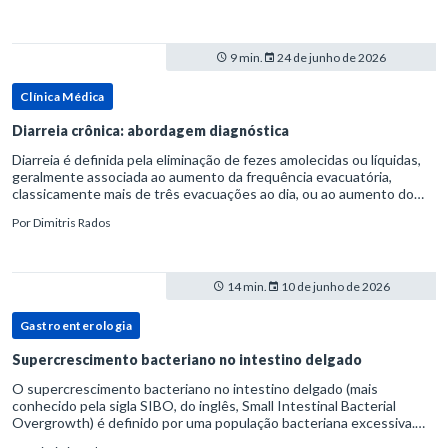
9 min.
24 de junho de 2026
Clínica Médica
Diarreia crônica: abordagem diagnóstica
Diarreia é definida pela eliminação de fezes amolecidas ou líquidas,
geralmente associada ao aumento da frequência evacuatória,
classicamente mais de três evacuações ao dia, ou ao aumento do
volume fecal.Na prática, a consistência das fezes costuma s
Por
Dimitris Rados
14 min.
10 de junho de 2026
Gastroenterologia
Supercrescimento bacteriano no intestino delgado
O supercrescimento bacteriano no intestino delgado (mais
conhecido pela sigla SIBO, do inglês, Small Intestinal Bacterial
Overgrowth) é definido por uma população bacteriana excessiva.
rata-se de uma forma específica de disbiose do trato digestivo. P