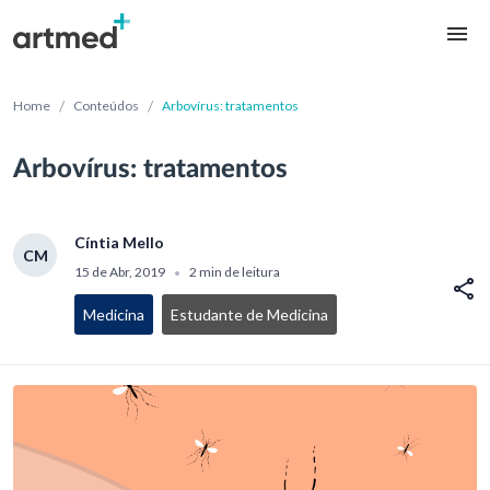
/
/
Home
Conteúdos
Arbovírus: tratamentos
Arbovírus: tratamentos
Cíntia Mello
CM
15 de Abr, 2019
2 min de leitura
•
Medicina
Estudante de Medicina