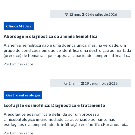
12 min.
06 de julho de 2026
Clínica Médica
Abordagem diagnóstica da anemia hemolítica
A anemia hemolítica não é uma doença única, mas, na verdade, um
grupo de condições em que se identifica uma destruição aumentada
(precoce) de hemácias que supera a capacidade compensatória da
medula óssea.Como a vida média normal da hemácia é de apro
Por
Dimitris Rados
14 min.
29 de junho de 2026
Gastroenterologia
Esofagite eosinofílica: Diagnóstico e tratamento
A esofagite eosinofílica é definida por um processo
clinicopatológico imunomediado caracterizado por sintomas
esofágicos e acompanhado de infiltração eosinofílica.Por anos foi
considerada uma manifestação dentro do espectro da doença do
Por
Dimitris Rados
refluxo gastr