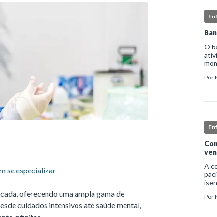
En
Ban
O b
ativ
mome
higi
Por
deta
En
Com
ven
A c
 se especializar
paci
isen
infe
ficada, oferecendo uma ampla gama de
Por
nec
Desde cuidados intensivos até saúde mental,
exc
nte infinitas.