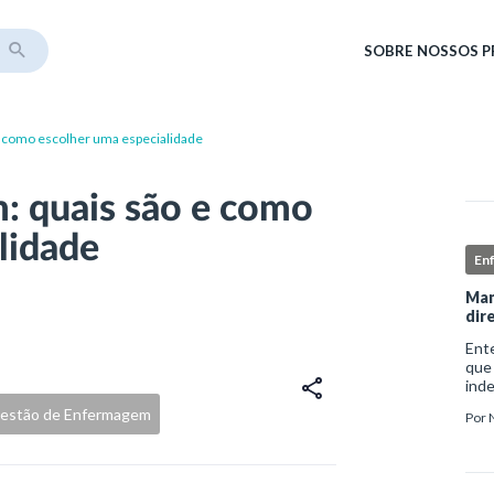
SOBRE
NOSSOS 
 como escolher uma especialidade
: quais são e como
lidade
En
Man
dir
Ent
que
ind
sofr
estão de Enfermagem
Por
do i