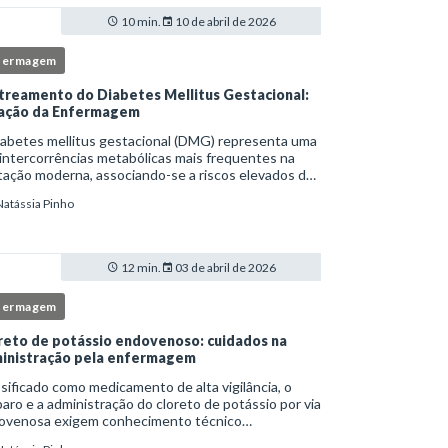
10 min.
10 de abril de 2026
fermagem
treamento do Diabetes Mellitus Gestacional:
ação da Enfermagem
iabetes mellitus gestacional (DMG) representa uma
intercorrências metabólicas mais frequentes na
ação moderna, associando-se a riscos elevados de
licações para a mãe e o feto quando não
Natássia Pinho
tificado precocemente.Neste cenário, o enferm
12 min.
03 de abril de 2026
fermagem
reto de potássio endovenoso: cuidados na
inistração pela enfermagem
sificado como medicamento de alta vigilância, o
aro e a administração do cloreto de potássio por via
ovenosa exigem conhecimento técnico
fundado, atenção rigorosa aos protocolos