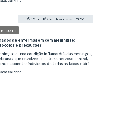
Natássia Pinho
itucionais e atuação criteriosa da equipe de
ermag
12 min.
26 de fevereiro de 2026
fermagem
dados de enfermagem com meningite:
tocolos e precauções
ningite é uma condição inflamatória das meninges,
branas que envolvem o sistema nervoso central,
ndo acometer indivíduos de todas as faixas etárias
resentar evolução clínica variável, desde quadros
Natássia Pinho
limitados até situações de extrem