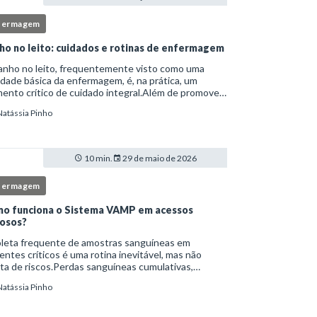
fermagem
ho no leito: cuidados e rotinas de enfermagem
anho no leito, frequentemente visto como uma
idade básica da enfermagem, é, na prática, um
nto crítico de cuidado integral.Além de promover
ene, essa intervenção permite avaliação clínica
Natássia Pinho
lhada, prevenção de complicações e fortalec
10 min.
29 de maio de 2026
fermagem
o funciona o Sistema VAMP em acessos
osos?
oleta frequente de amostras sanguíneas em
entes críticos é uma rotina inevitável, mas não
ta de riscos.Perdas sanguíneas cumulativas,
cções relacionadas ao cateter, dor repetida,
Natássia Pinho
essidade de múltiplas punções e manipulação
essiva