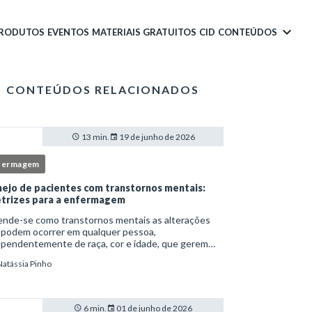
PRODUTOS
EVENTOS
MATERIAIS GRATUITOS
CID
CONTEÚDOS
CONTEÚDOS RELACIONADOS
13 min.
19 de junho de 2026
fermagem
ejo de pacientes com transtornos mentais:
etrizes para a enfermagem
ende-se como transtornos mentais as alterações
 podem ocorrer em qualquer pessoa,
ependentemente de raça, cor e idade, que gerem
imento e comprometem a vida social, física e laboral
Natássia Pinho
ndivíduo.Por isso, os transtornos psiquiátricos rep
6 min.
01 de junho de 2026