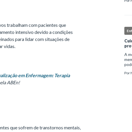
Por
inst
enf
vos trabalham com pacientes que
En
amento intensivo devido a condições
einados para lidar com situações de
Cui
r vidas.
pro
A me
mem
pode
e ap
Por
auto
alização em Enfermagem: Terapia
pela ABEn!
ntes que sofrem de transtornos mentais,