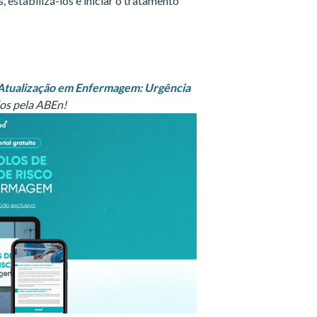
 estabilizá-los e iniciar o tratamento
tualização em Enfermagem: Urgência
dos pela ABEn!