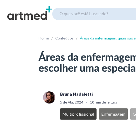
O que você está buscando?
/
/
Home
Conteúdos
Áreas da enfermagem: quais são e
Áreas da enfermagem
escolher uma especia
Bruna Nadaletti
5 de Abr, 2024
10 min de leitura
•
Multiprofissional
Enfermagem
G