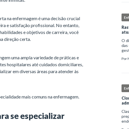
En
erta na enfermagem é uma decisão crucial
ra e satisfação profissional. No entanto,
Ras
abilidades e objetivos de carreira, você
atu
a direção certa.
O d
das 
gest
comp
ngem uma ampla variedade de práticas e
Por
iden
es hospitalares até cuidados domiciliares,
alizar em diversas áreas para atender às
En
specialidade mais comuns na enfermagem.
Clo
adm
Clas
a se especializar
prep
end
apro