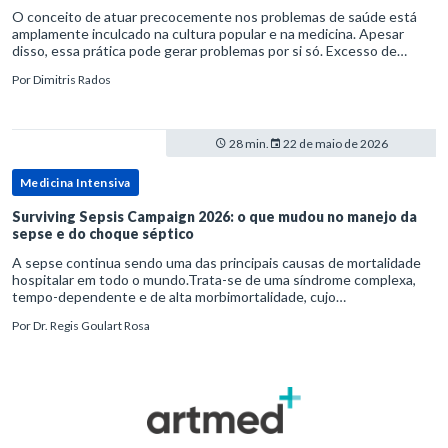
O conceito de atuar precocemente nos problemas de saúde está
amplamente inculcado na cultura popular e na medicina. Apesar
disso, essa prática pode gerar problemas por si só. Excesso de
diagnósticos e de tratamentos podem advir de prevenção excessiva
Por
Dimitris Rados
28 min.
22 de maio de 2026
Medicina Intensiva
Surviving Sepsis Campaign 2026: o que mudou no manejo da
sepse e do choque séptico
A sepse continua sendo uma das principais causas de mortalidade
hospitalar em todo o mundo.Trata-se de uma síndrome complexa,
tempo-dependente e de alta morbimortalidade, cujo
reconhecimento precoce e manejo estruturado são determinantes
Por
Dr. Regis Goulart Rosa
para o desfe