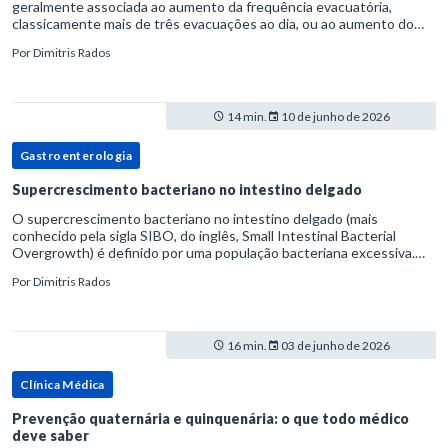
geralmente associada ao aumento da frequência evacuatória,
classicamente mais de três evacuações ao dia, ou ao aumento do
volume fecal.Na prática, a consistência das fezes costuma s
Por
Dimitris Rados
14 min.
10 de junho de 2026
Gastroenterologia
Supercrescimento bacteriano no intestino delgado
O supercrescimento bacteriano no intestino delgado (mais
conhecido pela sigla SIBO, do inglês, Small Intestinal Bacterial
Overgrowth) é definido por uma população bacteriana excessiva.
rata-se de uma forma específica de disbiose do trato digestivo. P
Por
Dimitris Rados
16 min.
03 de junho de 2026
Clínica Médica
Prevenção quaternária e quinquenária: o que todo médico
deve saber