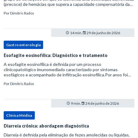
(precoce) de hemácias que supera a capacidade compensatória da
medula óssea.Como a vida média normal da hemácia é de apro
Por
Dimitris Rados
14 min.
29 de junho de 2026
Gastroenterologia
Esofagite eosinofílica: Diagnóstico e tratamento
A esofagite eosinofílica é definida por um processo
clinicopatológico imunomediado caracterizado por sintomas
esofágicos e acompanhado de infiltração eosinofílica.Por anos foi
considerada uma manifestação dentro do espectro da doença do
Por
Dimitris Rados
refluxo gastr
9 min.
24 de junho de 2026
Clínica Médica
Diarreia crônica: abordagem diagnóstica
Diarreia é definida pela eliminação de fezes amolecidas ou líquidas,